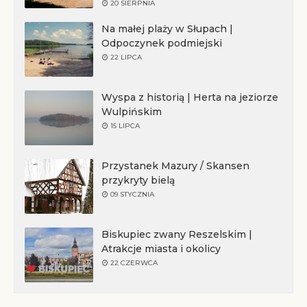
20 SIERPNIA
Na małej plaży w Słupach |
Odpoczynek podmiejski
22 LIPCA
Wyspa z historią | Herta na jeziorze
Wulpińskim
15 LIPCA
Przystanek Mazury / Skansen
przykryty bielą
09 STYCZNIA
Biskupiec zwany Reszelskim |
Atrakcje miasta i okolicy
22 CZERWCA