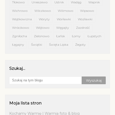
Tłokowo
Unieszewo
Ustnik
Wadąg
Wapnik
Wichrowo
Wilczkowo
Wilimowo
Wipsowo
Wojtkowizna
Woryty
Worławki
Wozławki
Wrócikowo
Wójtowo
Węgajty
Zazdrość
Zgniłocha
Zielonowo
Łańsk
Łomy
Łupstych
Łęgajny
Świątki
Święta Lipka
Żegoty
Szukaj...
Moja lista stron
Kochamy Warmię | Warmia foto & blog