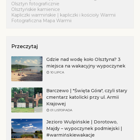
Olsztyn fotograficznie
Olsztyńskie kamienice
Kapliczki warmińskie | kapliczki i kościoły Warmii
Fotograficzna Mapa Warmii
Przeczytaj
Gdzie nad wodę koło Olsztyna? 3
miejsca na wakacyjny wypoczynek
10 LIPCA
Barczewo | "Święta Góra", czyli stary
cmentarz katolicki przy ul. Armii
Krajowej
01 LISTOPADA
Jezioro Wulpińskie | Dorotowo,
Majdy – wypoczynek podmiejski |
#warmińskiewakacje