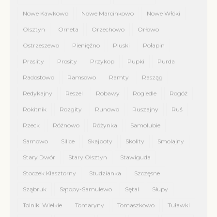
Nowe Kawkowo
Nowe Marcinkowo
Nowe Włóki
Olsztyn
Orneta
Orzechowo
Orłowo
Ostrzeszewo
Pieniężno
Pluski
Połapin
Praslity
Prosity
Przykop
Pupki
Purda
Radostowo
Ramsowo
Ramty
Rasząg
Redykajny
Reszel
Robawy
Rogiedle
Rogóż
Rokitnik
Rozgity
Runowo
Ruszajny
Ruś
Rzeck
Różnowo
Różynka
Samolubie
Sarnowo
Silice
Skajboty
Skolity
Smolajny
Stary Dwór
Stary Olsztyn
Stawiguda
Stoczek Klasztorny
Studzianka
Szczęsne
Sząbruk
Sątopy-Samulewo
Sętal
Słupy
Tolniki Wielkie
Tomaryny
Tomaszkowo
Tuławki