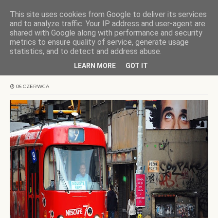
This site uses cookies from Google to deliver its services
KOCHAMY WARMIĘ
and to analyze traffic. Your IP address and user-agent are
shared with Google along with performance and security
metrics to ensure quality of service, generate usage
Strona główna
tramwaje
Praskie tramwaje
statistics, and to detect and address abuse.
LEARN MORE
GOT IT
Praskie tramwaje
06 CZERWCA