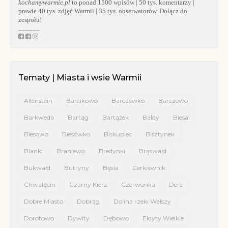
kochamywarmie.pl
to ponad 1500 wpisów | 50 tys. komentarzy |
prawie 40 tys. zdjęć Warmii | 35 tys. obserwatorów. Dołącz do
zespołu!
______
Tematy | Miasta i wsie Warmii
Allenstein
Barcikowo
Barczewko
Barczewo
Barkweda
Bartąg
Bartążek
Bałdy
Biesal
Biesowo
Biesówko
Biskupiec
Bisztynek
Blanki
Braniewo
Bredynki
Brąswałd
Bukwałd
Butryny
Bęsia
Cerkiewnik
Chwalęcin
Czarny Kierz
Czerwonka
Derc
Dobre Miasto
Dobrąg
Dolina rzeki Wałszy
Dorotowo
Dywity
Dębowo
Ełdyty Wielkie