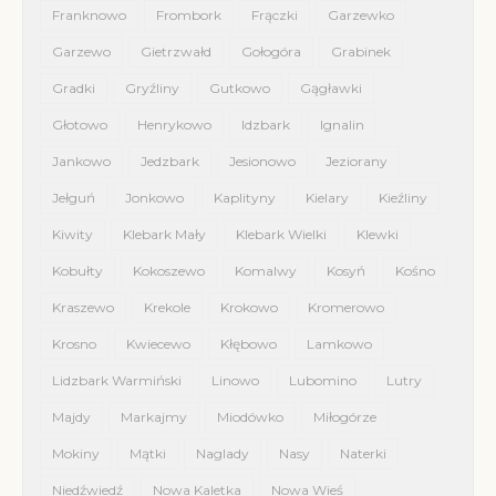
Franknowo
Frombork
Frączki
Garzewko
Garzewo
Gietrzwałd
Gołogóra
Grabinek
Gradki
Gryźliny
Gutkowo
Gągławki
Głotowo
Henrykowo
Idzbark
Ignalin
Jankowo
Jedzbark
Jesionowo
Jeziorany
Jełguń
Jonkowo
Kaplityny
Kielary
Kieźliny
Kiwity
Klebark Mały
Klebark Wielki
Klewki
Kobułty
Kokoszewo
Komalwy
Kosyń
Kośno
Kraszewo
Krekole
Krokowo
Kromerowo
Krosno
Kwiecewo
Kłębowo
Lamkowo
Lidzbark Warmiński
Linowo
Lubomino
Lutry
Majdy
Markajmy
Miodówko
Miłogórze
Mokiny
Mątki
Naglady
Nasy
Naterki
Niedźwiedź
Nowa Kaletka
Nowa Wieś