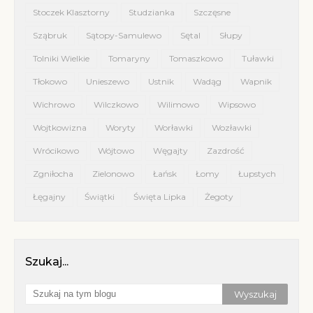
Stoczek Klasztorny
Studzianka
Szczęsne
Sząbruk
Sątopy-Samulewo
Sętal
Słupy
Tolniki Wielkie
Tomaryny
Tomaszkowo
Tuławki
Tłokowo
Unieszewo
Ustnik
Wadąg
Wapnik
Wichrowo
Wilczkowo
Wilimowo
Wipsowo
Wojtkowizna
Woryty
Worławki
Wozławki
Wrócikowo
Wójtowo
Węgajty
Zazdrość
Zgniłocha
Zielonowo
Łańsk
Łomy
Łupstych
Łęgajny
Świątki
Święta Lipka
Żegoty
Szukaj...