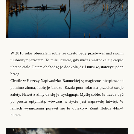
W 2016 roku obiecałem sobie, że często będę przebywał nad swoim
ulubionym jeziorem. To miłe uczucie, gdy mróz i wiatr okalają ciepło
ubrane ciało. Latem obchodzę je dookoła, dziś musi wystarczyć jeden
brzeg.
Chwile w Puszczy Napiwodzko-Ramuckiej są magiczne, niespieszne i
pomimo zimna, lubię je bardzo. Każda pora roku ma przecież swoje
zalety. Nawet z zimy da się je wyciągnąć. Myślę sobie, że trzeba być
po prostu optymistą, wówczas w życiu jest naprawdę łatwiej. W
ramach wymrożenia pojawił się tu obiektyw Zenit Helios 44m-4
58mm.