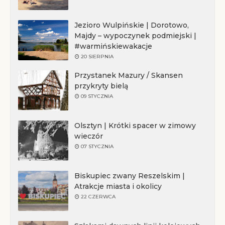
Jezioro Wulpińskie | Dorotowo,
Majdy – wypoczynek podmiejski |
#warmińskiewakacje
20 SIERPNIA
Przystanek Mazury / Skansen
przykryty bielą
09 STYCZNIA
Olsztyn | Krótki spacer w zimowy
wieczór
07 STYCZNIA
Biskupiec zwany Reszelskim |
Atrakcje miasta i okolicy
22 CZERWCA