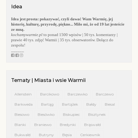
Idea
Idea jest prosta:
pokazywać, czyli dawać Wam Warmię, jej
historię, kulturę, przyrodę, piękno... Miło mi, że od 19 lat jesteście
ze mną.
kochamywarmie.pl
to ponad 1500 wpisów | 50 tys. komentarzy |
prawie 40 tys. zdjęć Warmii | 35 tys. obserwatorów. Dołącz do
zespołu!
______
Tematy | Miasta i wsie Warmii
Allenstein
Barcikowo
Barczewko
Barczewo
Barkweda
Bartąg
Bartążek
Bałdy
Biesal
Biesowo
Biesówko
Biskupiec
Bisztynek
Blanki
Braniewo
Bredynki
Brąswałd
Bukwałd
Butryny
Bęsia
Cerkiewnik