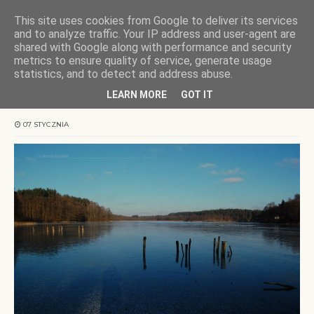
This site uses cookies from Google to deliver its services
KOCHAMY WARMIĘ
and to analyze traffic. Your IP address and user-agent are
shared with Google along with performance and security
metrics to ensure quality of service, generate usage
Strona główna
wschody/zachody
−17,5 °C
statistics, and to detect and address abuse.
LEARN MORE
GOT IT
−17,5 °C
07 STYCZNIA