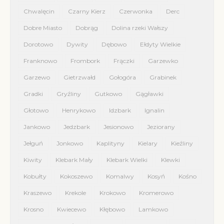
Chwalęcin
Czarny Kierz
Czerwonka
Derc
Dobre Miasto
Dobrąg
Dolina rzeki Wałszy
Dorotowo
Dywity
Dębowo
Ełdyty Wielkie
Franknowo
Frombork
Frączki
Garzewko
Garzewo
Gietrzwałd
Gołogóra
Grabinek
Gradki
Gryźliny
Gutkowo
Gągławki
Głotowo
Henrykowo
Idzbark
Ignalin
Jankowo
Jedzbark
Jesionowo
Jeziorany
Jełguń
Jonkowo
Kaplityny
Kielary
Kieźliny
Kiwity
Klebark Mały
Klebark Wielki
Klewki
Kobułty
Kokoszewo
Komalwy
Kosyń
Kośno
Kraszewo
Krekole
Krokowo
Kromerowo
Krosno
Kwiecewo
Kłębowo
Lamkowo