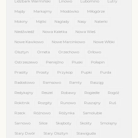
Lidzbark Warmiński
Linowo
Lubomino
Lutry
Majdy
Markajmy
Miodówko
Miłogórze
Mokiny
Mątki
Naglady
Nasy
Naterki
Niedźwiedź
Nowa Kaletka
Nowa Wieś
Nowe Kawkowo
Nowe Marcinkowo
Nowe Włóki
Olsztyn
Orneta
Orzechowo
Orłowo
Ostrzeszewo
Pieniężno
Pluski
Połapin
Praslity
Prosity
Przykop
Pupki
Purda
Radostowo
Ramsowo
Ramty
Rasząg
Redykajny
Reszel
Robawy
Rogiedle
Rogóż
Rokitnik
Rozgity
Runowo
Ruszajny
Ruś
Rzeck
Różnowo
Różynka
Samolubie
Sarnowo
Silice
Skajboty
Skolity
Smolajny
Stary Dwór
Stary Olsztyn
Stawiguda