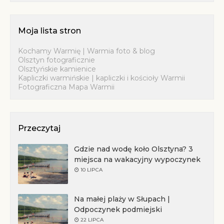
Moja lista stron
Kochamy Warmię | Warmia foto & blog
Olsztyn fotograficznie
Olsztyńskie kamienice
Kapliczki warmińskie | kapliczki i kościoły Warmii
Fotograficzna Mapa Warmii
Przeczytaj
Gdzie nad wodę koło Olsztyna? 3
miejsca na wakacyjny wypoczynek
10 LIPCA
Na małej plaży w Słupach |
Odpoczynek podmiejski
22 LIPCA