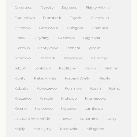
Dorotowo
Dywity
Dębowo
Ełdyty Wielkie
Franknowo
Frombork
Frączki
Garzewko
Garzewo
Gietrzwałd
Gołogóra
Grabinek
Gradki
Gryźliny
Gutkowo
Gągławki
Głotowo
Henrykowo
Idzbark
Ignalin
Jankowo
Jedzbark
Jesionowo
Jeziorany
Jełguń
Jonkowo
Kaplityny
Kielary
Kieźliny
Kiwity
Klebark Mały
Klebark Wielki
Klewki
Kobułty
Kokoszewo
Komalwy
Kosyń
Kośno
Kraszewo
Krekole
Krokowo
Kromerowo
Krosno
Kwiecewo
Kłębowo
Lamkowo
Lidzbark Warmiński
Linowo
Lubomino
Lutry
Majdy
Markajmy
Miodówko
Miłogórze