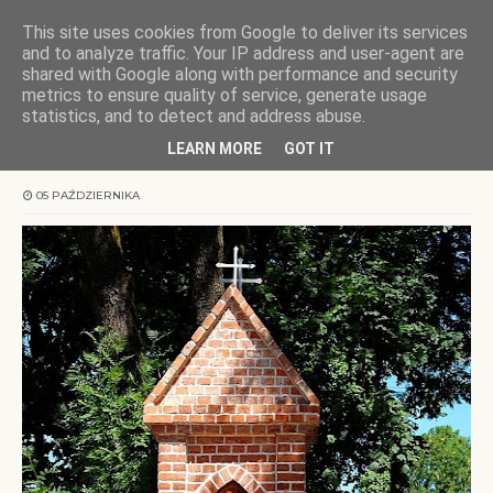
This site uses cookies from Google to deliver its services
KOCHAMY WARMIĘ
and to analyze traffic. Your IP address and user-agent are
shared with Google along with performance and security
metrics to ensure quality of service, generate usage
Strona główna
Warmia
Kapliczki warmińskie: Biskupiec
statistics, and to detect and address abuse.
LEARN MORE
GOT IT
Kapliczki warmińskie: Biskupiec
05 PAŹDZIERNIKA