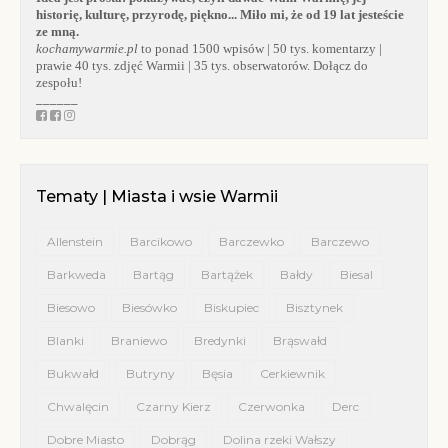
historię, kulturę, przyrodę, piękno... Miło mi, że od 19 lat jesteście
ze mną.
kochamywarmie.pl
to ponad 1500 wpisów | 50 tys. komentarzy |
prawie 40 tys. zdjęć Warmii | 35 tys. obserwatorów. Dołącz do
zespołu!
______
Tematy | Miasta i wsie Warmii
Allenstein
Barcikowo
Barczewko
Barczewo
Barkweda
Bartąg
Bartążek
Bałdy
Biesal
Biesowo
Biesówko
Biskupiec
Bisztynek
Blanki
Braniewo
Bredynki
Brąswałd
Bukwałd
Butryny
Bęsia
Cerkiewnik
Chwalęcin
Czarny Kierz
Czerwonka
Derc
Dobre Miasto
Dobrąg
Dolina rzeki Wałszy