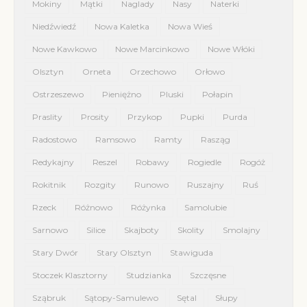
Mokiny
Mątki
Naglady
Nasy
Naterki
Niedźwiedź
Nowa Kaletka
Nowa Wieś
Nowe Kawkowo
Nowe Marcinkowo
Nowe Włóki
Olsztyn
Orneta
Orzechowo
Orłowo
Ostrzeszewo
Pieniężno
Pluski
Połapin
Praslity
Prosity
Przykop
Pupki
Purda
Radostowo
Ramsowo
Ramty
Rasząg
Redykajny
Reszel
Robawy
Rogiedle
Rogóż
Rokitnik
Rozgity
Runowo
Ruszajny
Ruś
Rzeck
Różnowo
Różynka
Samolubie
Sarnowo
Silice
Skajboty
Skolity
Smolajny
Stary Dwór
Stary Olsztyn
Stawiguda
Stoczek Klasztorny
Studzianka
Szczęsne
Sząbruk
Sątopy-Samulewo
Sętal
Słupy