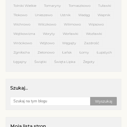
Tolniki Wielkie
Tomaryny
Tomaszkowo
Tuławki
Tłokowo
Unieszewo
Ustnik
Wadąg
Wapnik
Wichrowo
Wilczkowo
Wilimowo
Wipsowo
Wojtkowizna
Woryty
Worławki
Wozławki
Wrócikowo
Wójtowo
Węgajty
Zazdrość
Zgniłocha
Zielonowo
Łańsk
Łomy
Łupstych
Łęgajny
Świątki
Święta Lipka
Żegoty
Szukaj...
Moja lista stron