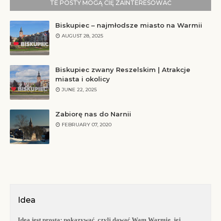
TE POSTY MOGĄ CIĘ ZAINTERESOWAĆ
Biskupiec – najmłodsze miasto na Warmii
AUGUST 28, 2025
Biskupiec zwany Reszelskim | Atrakcje
miasta i okolicy
JUNE 22, 2025
Zabiorę nas do Narnii
FEBRUARY 07, 2020
Idea
Idea jest prosta:
pokazywać, czyli dawać Wam Warmię, jej