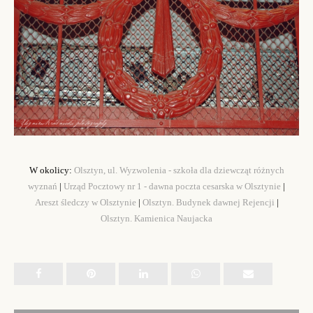
W okolicy:
Olsztyn, ul. Wyzwolenia - szkoła dla dziewcząt różnych
wyznań
|
Urząd Pocztowy nr 1 - dawna poczta cesarska w Olsztynie
|
Areszt śledczy w Olsztynie
|
Olsztyn. Budynek dawnej Rejencji
|
Olsztyn. Kamienica Naujacka