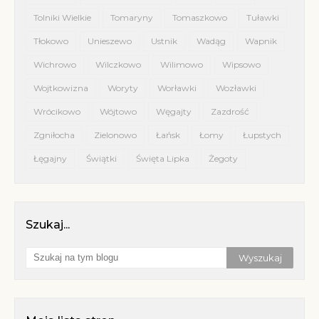
Tolniki Wielkie
Tomaryny
Tomaszkowo
Tuławki
Tłokowo
Unieszewo
Ustnik
Wadąg
Wapnik
Wichrowo
Wilczkowo
Wilimowo
Wipsowo
Wojtkowizna
Woryty
Worławki
Wozławki
Wrócikowo
Wójtowo
Węgajty
Zazdrość
Zgniłocha
Zielonowo
Łańsk
Łomy
Łupstych
Łęgajny
Świątki
Święta Lipka
Żegoty
Szukaj...