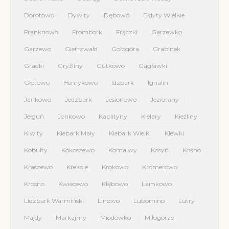
Dorotowo
Dywity
Dębowo
Ełdyty Wielkie
Franknowo
Frombork
Frączki
Garzewko
Garzewo
Gietrzwałd
Gołogóra
Grabinek
Gradki
Gryźliny
Gutkowo
Gągławki
Głotowo
Henrykowo
Idzbark
Ignalin
Jankowo
Jedzbark
Jesionowo
Jeziorany
Jełguń
Jonkowo
Kaplityny
Kielary
Kieźliny
Kiwity
Klebark Mały
Klebark Wielki
Klewki
Kobułty
Kokoszewo
Komalwy
Kosyń
Kośno
Kraszewo
Krekole
Krokowo
Kromerowo
Krosno
Kwiecewo
Kłębowo
Lamkowo
Lidzbark Warmiński
Linowo
Lubomino
Lutry
Majdy
Markajmy
Miodówko
Miłogórze