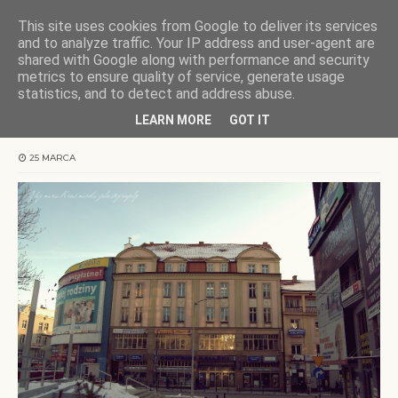
This site uses cookies from Google to deliver its services
KOCHAMY WARMIĘ
and to analyze traffic. Your IP address and user-agent are
shared with Google along with performance and security
metrics to ensure quality of service, generate usage
Strona główna
zapiski warmińskie
Najstarsza winda w Olsztynie
statistics, and to detect and address abuse.
LEARN MORE
GOT IT
Najstarsza winda w Olsztynie
25 MARCA