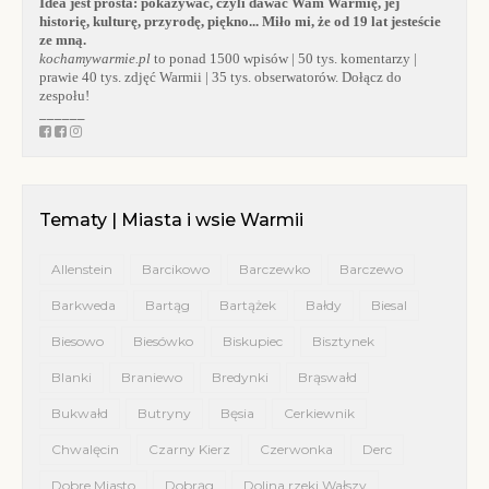
Idea jest prosta:
pokazywać, czyli dawać Wam Warmię, jej
historię, kulturę, przyrodę, piękno... Miło mi, że od 19 lat jesteście
ze mną.
kochamywarmie.pl
to ponad 1500 wpisów | 50 tys. komentarzy |
prawie 40 tys. zdjęć Warmii | 35 tys. obserwatorów. Dołącz do
zespołu!
______
Tematy | Miasta i wsie Warmii
Allenstein
Barcikowo
Barczewko
Barczewo
Barkweda
Bartąg
Bartążek
Bałdy
Biesal
Biesowo
Biesówko
Biskupiec
Bisztynek
Blanki
Braniewo
Bredynki
Brąswałd
Bukwałd
Butryny
Bęsia
Cerkiewnik
Chwalęcin
Czarny Kierz
Czerwonka
Derc
Dobre Miasto
Dobrąg
Dolina rzeki Wałszy