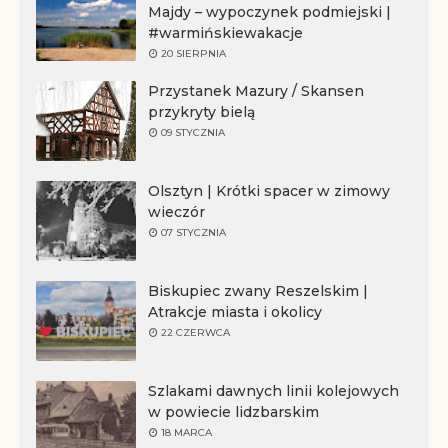
Majdy – wypoczynek podmiejski |
#warmińskiewakacje
20 SIERPNIA
Przystanek Mazury / Skansen
przykryty bielą
09 STYCZNIA
Olsztyn | Krótki spacer w zimowy
wieczór
07 STYCZNIA
Biskupiec zwany Reszelskim |
Atrakcje miasta i okolicy
22 CZERWCA
Szlakami dawnych linii kolejowych
w powiecie lidzbarskim
18 MARCA