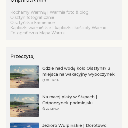
Moja lista stron
Kochamy Warmię | Warmia foto & blog
Olsztyn fotograficznie
Olsztyńskie kamienice
Kapliczki warmińskie | kapliczki i kościoły Warmii
Fotograficzna Mapa Warmii
Przeczytaj
Gdzie nad wodę koło Olsztyna? 3
miejsca na wakacyjny wypoczynek
10 LIPCA
Na małej plaży w Słupach |
Odpoczynek podmiejski
22 LIPCA
Jezioro Wulpińskie | Dorotowo,