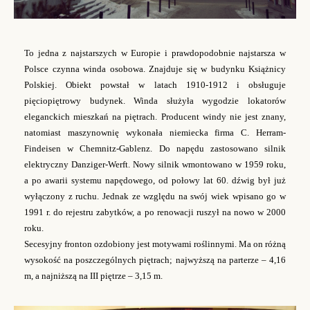
To jedna z najstarszych w Europie i prawdopodobnie najstarsza w
Polsce czynna winda osobowa. Znajduje się w budynku Książnicy
Polskiej. Obiekt powstał w latach 1910-1912 i obsługuje
pięciopiętrowy budynek. Winda służyła wygodzie lokatorów
eleganckich mieszkań na piętrach. Producent windy nie jest znany,
natomiast maszynownię wykonała niemiecka firma C. Herram-
Findeisen w Chemnitz-Gablenz. Do napędu zastosowano silnik
elektryczny Danziger-Werft. Nowy silnik wmontowano w 1959 roku,
a po awarii systemu napędowego, od połowy lat 60. dźwig był już
wyłączony z ruchu. Jednak ze względu na swój wiek wpisano go w
1991 r. do rejestru zabytków, a po renowacji ruszył na nowo w 2000
roku.
Secesyjny fronton ozdobiony jest motywami roślinnymi. Ma on różną
wysokość na poszczególnych piętrach; najwyższą na parterze – 4,16
m, a najniższą na III piętrze – 3,15 m.