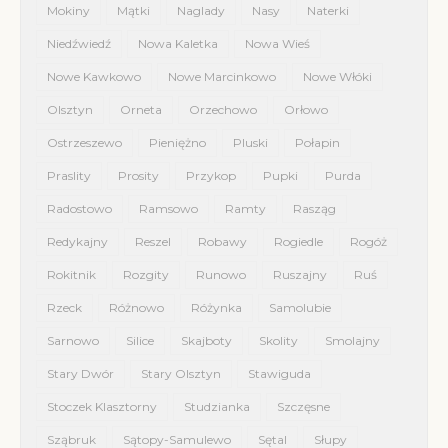
Mokiny
Mątki
Naglady
Nasy
Naterki
Niedźwiedź
Nowa Kaletka
Nowa Wieś
Nowe Kawkowo
Nowe Marcinkowo
Nowe Włóki
Olsztyn
Orneta
Orzechowo
Orłowo
Ostrzeszewo
Pieniężno
Pluski
Połapin
Praslity
Prosity
Przykop
Pupki
Purda
Radostowo
Ramsowo
Ramty
Rasząg
Redykajny
Reszel
Robawy
Rogiedle
Rogóż
Rokitnik
Rozgity
Runowo
Ruszajny
Ruś
Rzeck
Różnowo
Różynka
Samolubie
Sarnowo
Silice
Skajboty
Skolity
Smolajny
Stary Dwór
Stary Olsztyn
Stawiguda
Stoczek Klasztorny
Studzianka
Szczęsne
Sząbruk
Sątopy-Samulewo
Sętal
Słupy