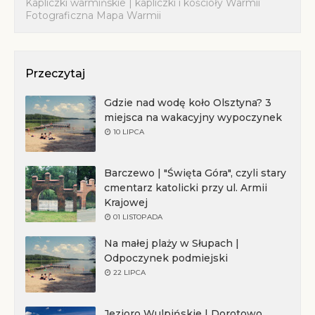
Kapliczki warmińskie | kapliczki i kościoły Warmii
Fotograficzna Mapa Warmii
Przeczytaj
Gdzie nad wodę koło Olsztyna? 3
miejsca na wakacyjny wypoczynek
10 LIPCA
Barczewo | "Święta Góra", czyli stary
cmentarz katolicki przy ul. Armii
Krajowej
01 LISTOPADA
Na małej plaży w Słupach |
Odpoczynek podmiejski
22 LIPCA
Jezioro Wulpińskie | Dorotowo,