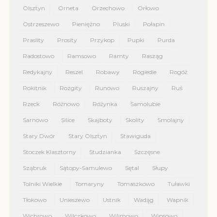
Olsztyn
Orneta
Orzechowo
Orłowo
Ostrzeszewo
Pieniężno
Pluski
Połapin
Praslity
Prosity
Przykop
Pupki
Purda
Radostowo
Ramsowo
Ramty
Rasząg
Redykajny
Reszel
Robawy
Rogiedle
Rogóż
Rokitnik
Rozgity
Runowo
Ruszajny
Ruś
Rzeck
Różnowo
Różynka
Samolubie
Sarnowo
Silice
Skajboty
Skolity
Smolajny
Stary Dwór
Stary Olsztyn
Stawiguda
Stoczek Klasztorny
Studzianka
Szczęsne
Sząbruk
Sątopy-Samulewo
Sętal
Słupy
Tolniki Wielkie
Tomaryny
Tomaszkowo
Tuławki
Tłokowo
Unieszewo
Ustnik
Wadąg
Wapnik
Wichrowo
Wilczkowo
Wilimowo
Wipsowo