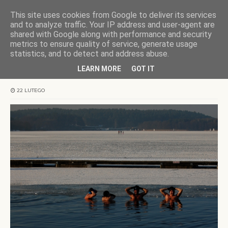
This site uses cookies from Google to deliver its services
KOCHAMY WARMIĘ
and to analyze traffic. Your IP address and user-agent are
shared with Google along with performance and security
metrics to ensure quality of service, generate usage
Strona główna
Ukiel
Dzień dwudziesty drugi
statistics, and to detect and address abuse.
LEARN MORE
GOT IT
Dzień dwudziesty drugi
22 LUTEGO