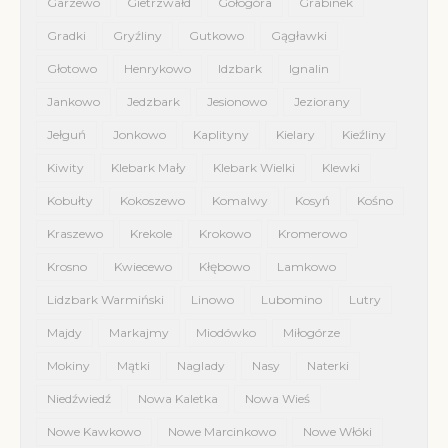
Garzewo
Gietrzwałd
Gołogóra
Grabinek
Gradki
Gryźliny
Gutkowo
Gągławki
Głotowo
Henrykowo
Idzbark
Ignalin
Jankowo
Jedzbark
Jesionowo
Jeziorany
Jełguń
Jonkowo
Kaplityny
Kielary
Kieźliny
Kiwity
Klebark Mały
Klebark Wielki
Klewki
Kobułty
Kokoszewo
Komalwy
Kosyń
Kośno
Kraszewo
Krekole
Krokowo
Kromerowo
Krosno
Kwiecewo
Kłębowo
Lamkowo
Lidzbark Warmiński
Linowo
Lubomino
Lutry
Majdy
Markajmy
Miodówko
Miłogórze
Mokiny
Mątki
Naglady
Nasy
Naterki
Niedźwiedź
Nowa Kaletka
Nowa Wieś
Nowe Kawkowo
Nowe Marcinkowo
Nowe Włóki