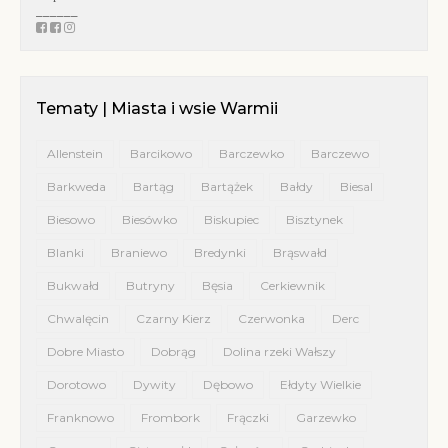
______
Tematy | Miasta i wsie Warmii
Allenstein
Barcikowo
Barczewko
Barczewo
Barkweda
Bartąg
Bartążek
Bałdy
Biesal
Biesowo
Biesówko
Biskupiec
Bisztynek
Blanki
Braniewo
Bredynki
Brąswałd
Bukwałd
Butryny
Bęsia
Cerkiewnik
Chwalęcin
Czarny Kierz
Czerwonka
Derc
Dobre Miasto
Dobrąg
Dolina rzeki Wałszy
Dorotowo
Dywity
Dębowo
Ełdyty Wielkie
Franknowo
Frombork
Frączki
Garzewko