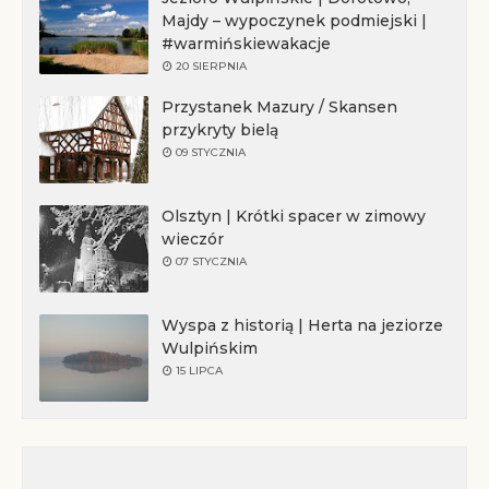
Majdy – wypoczynek podmiejski |
#warmińskiewakacje
20 SIERPNIA
Przystanek Mazury / Skansen
przykryty bielą
09 STYCZNIA
Olsztyn | Krótki spacer w zimowy
wieczór
07 STYCZNIA
Wyspa z historią | Herta na jeziorze
Wulpińskim
15 LIPCA