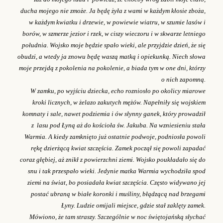
ducha mojego nie zmoże. Ja będę żyła z wami w każdym kłosie zboża,
w każdym kwiatku i drzewie, w powiewie wiatru, w szumie lasów i
borów, w szmerze jezior i rzek, w ciszy wieczoru i w skwarze letniego
południa. Wojsko moje będzie spało wieki, ale przyjdzie dzień, że się
obudzi, a wtedy ja znowu będę waszą matką i opiekunką. Niech słowa
moje przejdą z pokolenia na pokolenie, a biada tym w one dni, którzy
o nich zapomną.
W zamku, po wyjściu dziecka, echo rozniosło po okolicy miarowe
kroki licznych, w żelazo zakutych mężów. Napełniły się wojskiem
komnaty i sale, nawet podziemia i ów słynny ganek, który prowadził
z lasu pod Łyną aż do kościoła św. Jakuba. Na wzniesieniu stała
Warmia. A kiedy zamknięto już ostatnie podwoje, podniosła powoli
rękę dzierżącą kwiat szczęścia. Zamek począł się powoli zapadać
coraz głębiej, aż znikł z powierzchni ziemi. Wojsko poukładało się do
snu i tak przespało wieki. Jedynie matka Warmia wychodziła spod
ziemi na świat, bo posiadała kwiat szczęścia. Często widywano jej
postać ubraną w białe koronki i muśliny, błądzącą nad brzegami
Łyny. Ludzie omijali miejsce, gdzie stał zaklęty zamek.
Mówiono, że tam straszy. Szczególnie w noc świętojańską słychać