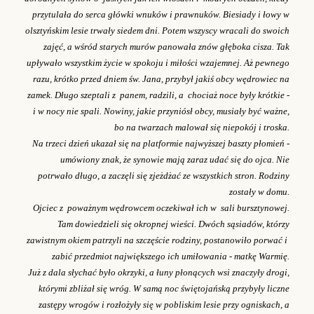
przytulała do serca główki wnuków i prawnuków. Biesiady i łowy w
olsztyńskim lesie trwały siedem dni. Potem wszyscy wracali do swoich
zajęć, a wśród starych murów panowała znów głęboka cisza. Tak
upływało wszystkim życie w spokoju i miłości wzajemnej. Aż pewnego
razu, krótko przed dniem św. Jana, przybył jakiś obcy wędrowiec na
zamek. Długo szeptali z panem, radzili, a chociaż noce były krótkie -
i w nocy nie spali. Nowiny, jakie przyniósł obcy, musiały być ważne,
bo na twarzach malował się niepokój i troska.
Na trzeci dzień ukazał się na platformie najwyższej baszty płomień -
umówiony znak, że synowie mają zaraz udać się do ojca. Nie
potrwało długo, a zaczęli się zjeżdżać ze wszystkich stron. Rodziny
zostały w domu.
Ojciec z poważnym wędrowcem oczekiwał ich w sali bursztynowej.
Tam dowiedzieli się okropnej wieści. Dwóch sąsiadów, którzy
zawistnym okiem patrzyli na szczęście rodziny, postanowiło porwać i
zabić przedmiot największego ich umiłowania - matkę Warmię.
Już z dala słychać było okrzyki, a łuny płonących wsi znaczyły drogi,
którymi zbliżał się wróg. W samą noc świętojańską przybyły liczne
zastępy wrogów i rozłożyły się w pobliskim lesie przy ogniskach, a