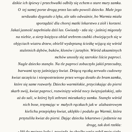
dzikie ich śpiewy i przechwałki odbiły się echem o stare mury zamku.
O tej samej porze drogą przez las szło powoli dziecko. Małe jego
serduszko dygotało z lęku, ale szło odważnie, bo Warmia miała
sporządzić dla chorej matki lekarstwo z ziół i korzeni.
Jakaś jasność zapełniała dziś las. Gwiazdy - zda się - jaśniej migotały
na niebie, a sierp księżyca oblał srebrem czubki chwiejących się w
objęciach wiatru drzew, obielił wydeptaną ścieżkę wijącą się wśród
stuletnich dębów, buków, klonów i jarzębin. Wśród aksamitnych
mchów unosiły się szerokie liście paproci.
Nagle dziecko stanęło. Na tle paproci zobaczyło jakiś przecudny,
barwami tęczy jaśniejący kwiat. Drżącą rączką zerwało cudowny
kwiat szczęścia i niespostrzeżone przez wroga doszło do bram zamku,
które się same rozwarły. Dziecko warmińskie, przyciskając do piersi
skarb swój, kwiat paproci, rozwinięty wśród nocy świętojańskiej, szło
aż do sali, w której byli zebrani mieszkańcy zamku. Stanęło wśród
nich bose, trzymając w małych rączkach jak w alabastrowym
kielichu przepiękny kwiat, uklękło i podało go Warmii, która
przytuliła kwiat do piersi. Dając dziecku lekarstwo i jedzenie na
drogę, tak doń rzekła:
- Idź do mojego ludu i powiedz, że choćby wróg zabił moje ciało,