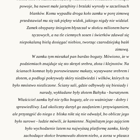
powoje, ba nawet małe jarzębiny i brzózki wyrosły w szczelinach
blanków. Komu wypadła droga koło zamku w porę zimową
przedstawiał mu się tak piękny widok, jakiego nigdy nie widział.
Zamek obsypany śniegiem błyszczał w słońcu milionem barw
tęczowych, a na tle ciemnych sosen i świerków zdawał się
niepokalaną bielą dosięgać niebios, tworząc czarodziejską baśń
zimową.
W zamku tym mieszkał pan bardzo bogaty. Mówiono, że w
podziemiach znajduje się sto skrzyń srebra, złota i klejnotów. Na
ścianach komnat były porozwieszane makaty, wyszywane srebrem i
złotem, a podłogi pokrywały skóry niedźwiedzi i wilków, których tu
było mnóstwo niezliczone. Ściany sali, gdzie odbywały się biesiady i
narady, wykładane były złotem Bałtyku - bursztynem.
Właściciel zamku był nie tylko bogaty, ale co ważniejsze - dobry i
sprawiedliwy. Lud okoliczny darzył go zaufaniem i przywiązaniem,
ale przystąpić do niego z bliska nikt się nie odważył, bo oblicze jego
było surowe - ludzie mówili, że kamienne. Najmilszym jego zajęciem
było wychodzenie latem na najwyższą platformę zamku, kiedy
zachodzące słońce bramowało złotem niebo, a zorza w płaszcz