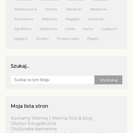
Wojtkowizna
Woryty
Worławki
Wozławki
Wrócikowo
Wójtowo
Węgajty
Zazdrość
Zgniłocha
Zielonowo
Łańsk
Łomy
Łupstych
Łęgajny
Świątki
Święta Lipka
Żegoty
Szukaj...
Moja lista stron
Kochamy Warmię | Warmia foto & blog
Olsztyn fotograficznie
Olsztyńskie kamienice