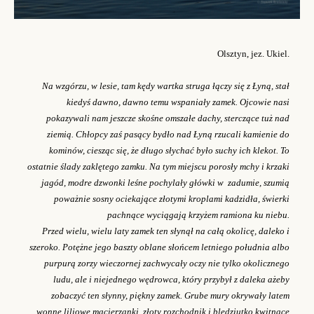
Olsztyn, jez. Ukiel.
Na wzgórzu, w lesie, tam kędy wartka struga łączy się z Łyną, stał
kiedyś dawno, dawno temu wspaniały zamek. Ojcowie nasi
pokazywali nam jeszcze skośne omszałe dachy, sterczące tuż nad
ziemią. Chłopcy zaś pasący bydło nad Łyną rzucali kamienie do
kominów, ciesząc się, że długo słychać było suchy ich klekot. To
ostatnie ślady zaklętego zamku. Na tym miejscu porosły mchy i krzaki
jagód, modre dzwonki leśne pochylały główki w zadumie, szumią
poważnie sosny ociekające złotymi kroplami kadzidła, świerki
pachnące wyciągają krzyżem ramiona ku niebu.
Przed wielu, wielu laty zamek ten słynął na całą okolicę, daleko i
szeroko. Potężne jego baszty oblane słońcem letniego południa albo
purpurą zorzy wieczornej zachwycały oczy nie tylko okolicznego
ludu, ale i niejednego wędrowca, który przybył z daleka ażeby
zobaczyć ten słynny, piękny zamek. Grube mury okrywały latem
wonne liliowe macierzanki, złoty rozchodnik i bledziutko kwitnące