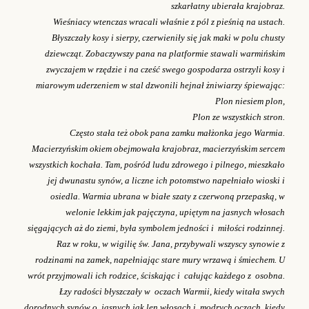
szkarłatny ubierała krajobraz.
Wieśniacy wtenczas wracali właśnie z pól z pieśnią na ustach.
Błyszczały kosy i sierpy, czerwieniły się jak maki w polu chusty
dziewcząt. Zobaczywszy pana na platformie stawali warmińskim
zwyczajem w rzędzie i na cześć swego gospodarza ostrzyli kosy i
miarowym uderzeniem w stal dzwonili hejnał żniwiarzy śpiewając:
Plon niesiem plon,
Plon ze wszystkich stron.
Często stała też obok pana zamku małżonka jego Warmia.
Macierzyńskim okiem obejmowała krajobraz, macierzyńskim sercem
wszystkich kochała. Tam, pośród ludu zdrowego i pilnego, mieszkało
jej dwunastu synów, a liczne ich potomstwo napełniało wioski i
osiedla. Warmia ubrana w białe szaty z czerwoną przepaską, w
welonie lekkim jak pajęczyna, upiętym na jasnych włosach
sięgających aż do ziemi, była symbolem jedności i miłości rodzinnej.
Raz w roku, w wigilię św. Jana, przybywali wszyscy synowie z
rodzinami na zamek, napełniając stare mury wrzawą i śmiechem. U
wrót przyjmowali ich rodzice, ściskając i całując każdego z osobna.
Łzy radości błyszczały w oczach Warmii, kiedy witała swych
dorodnych synów o jasnych jak len włosach i modrych oczach, kiedy