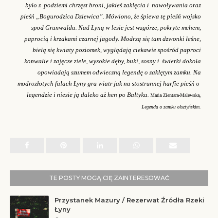
było z podziemi chrzęst broni, jakieś zaklęcia i nawoływania oraz
pieśń „Bogurodzica Dziewica”. Mówiono, że śpiewa tę pieśń wojsko
spod Grunwaldu. Nad Łyną w lesie jest wzgórze, pokryte mchem,
paprocią i krzakami czarnej jagody. Modrzą się tam dzwonki leśne,
bielą się kwiaty poziomek, wyglądają ciekawie spośród paproci
konwalie i zajęcze ziele, wysokie dęby, buki, sosny i świerki dokoła
opowiadają szumem odwieczną legendę o zaklętym zamku. Na
modrozłotych falach Łyny gra wiatr jak na stostrunnej harfie pieśń o
legendzie i niesie ją daleko aż hen po Bałtyku.
Maria Zientara-Malewska,
Legenda o zamku olsztyńskim.
TE POSTY MOGĄ CIĘ ZAINTERESOWAĆ
Przystanek Mazury / Rezerwat Źródła Rzeki
Łyny