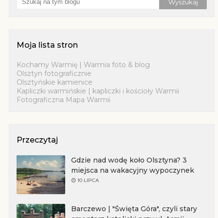
Moja lista stron
Kochamy Warmię | Warmia foto & blog
Olsztyn fotograficznie
Olsztyńskie kamienice
Kapliczki warmińskie | kapliczki i kościoły Warmii
Fotograficzna Mapa Warmii
Przeczytaj
Gdzie nad wodę koło Olsztyna? 3
miejsca na wakacyjny wypoczynek
10 LIPCA
Barczewo | "Święta Góra", czyli stary