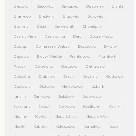
Biesowo
Biesówko
Biskupiec
Bisztynek
Blanki
Braniewo
Bredynki
Brąswałd
Bukwałd
Butryny
Bęsia
Cerkiewnik
Chwalęcin
Czarny Kierz
Czerwonka
Derc
Dobre Miasto
Dobrąg
Dolina rzeki Wałszy
Dorotowo
Dywity
Dębowo
Ełdyty Wielkie
Franknowo
Frombork
Frączki
Garzewko
Garzewo
Gietrzwałd
Gołogóra
Grabinek
Gradki
Gryźliny
Gutkowo
Gągławki
Głotowo
Henrykowo
Idzbark
Ignalin
Jankowo
Jedzbark
Jesionowo
Jeziorany
Jełguń
Jonkowo
Kaplityny
Kielary
Kieźliny
Kiwity
Klebark Mały
Klebark Wielki
Klewki
Kobułty
Kokoszewo
Komalwy
Kosyń