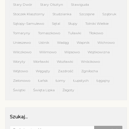
Stary Dwór
Stary Olsztyn
Stawiguda
Stoczek Klasztorny
Studzianka
Szczęsne
Sząbruk
Sątopy-Samulewo
Sętal
Słupy
Tolniki Wielkie
Tomaryny
Tomaszkowo
Tuławki
Tłokowo
Unieszewo
Ustnik
Wadąg
Wapnik
Wichrowo
Wilczkowo
Wilimowo
Wipsowo
Wojtkowizna
Woryty
Worławki
Wozławki
Wrócikowo
Wójtowo
Węgajty
Zazdrość
Zgniłocha
Zielonowo
Łańsk
Łomy
Łupstych
Łęgajny
Świątki
Święta Lipka
Żegoty
Szukaj...