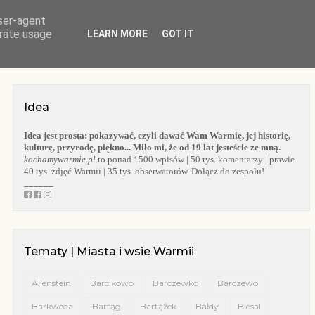
user-agent
O BLOGU
WARMIA
KOŚCIOŁY WARMII
KAPLICZKI WARMII
erate usage
LEARN MORE
GOT IT
Idea
Idea jest prosta:
pokazywać, czyli dawać Wam Warmię, jej historię,
kulturę, przyrodę, piękno... Miło mi, że od 19 lat jesteście ze mną.
kochamywarmie.pl
to ponad 1500 wpisów | 50 tys. komentarzy | prawie
40 tys. zdjęć Warmii | 35 tys. obserwatorów. Dołącz do zespołu!
______
Tematy | Miasta i wsie Warmii
Allenstein
Barcikowo
Barczewko
Barczewo
Barkweda
Bartąg
Bartążek
Bałdy
Biesal