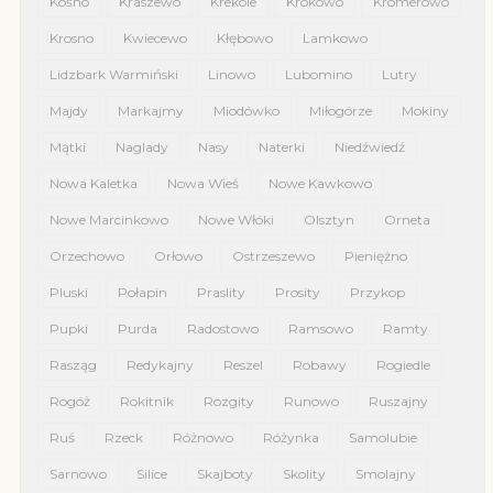
Kośno
Kraszewo
Krekole
Krokowo
Kromerowo
Krosno
Kwiecewo
Kłębowo
Lamkowo
Lidzbark Warmiński
Linowo
Lubomino
Lutry
Majdy
Markajmy
Miodówko
Miłogórze
Mokiny
Mątki
Naglady
Nasy
Naterki
Niedźwiedź
Nowa Kaletka
Nowa Wieś
Nowe Kawkowo
Nowe Marcinkowo
Nowe Włóki
Olsztyn
Orneta
Orzechowo
Orłowo
Ostrzeszewo
Pieniężno
Pluski
Połapin
Praslity
Prosity
Przykop
Pupki
Purda
Radostowo
Ramsowo
Ramty
Rasząg
Redykajny
Reszel
Robawy
Rogiedle
Rogóż
Rokitnik
Rozgity
Runowo
Ruszajny
Ruś
Rzeck
Różnowo
Różynka
Samolubie
Sarnowo
Silice
Skajboty
Skolity
Smolajny