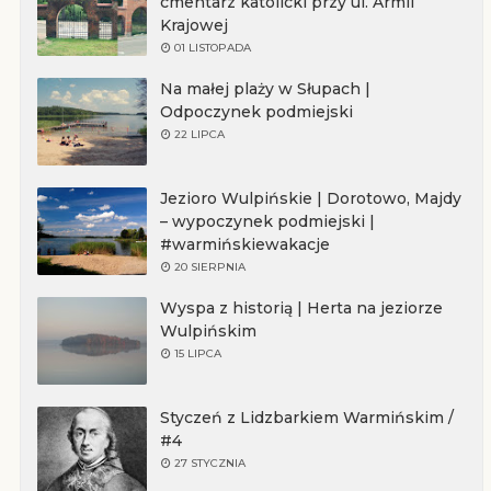
cmentarz katolicki przy ul. Armii
Krajowej
01 LISTOPADA
Na małej plaży w Słupach |
Odpoczynek podmiejski
22 LIPCA
Jezioro Wulpińskie | Dorotowo, Majdy
– wypoczynek podmiejski |
#warmińskiewakacje
20 SIERPNIA
Wyspa z historią | Herta na jeziorze
Wulpińskim
15 LIPCA
Styczeń z Lidzbarkiem Warmińskim /
#4
27 STYCZNIA