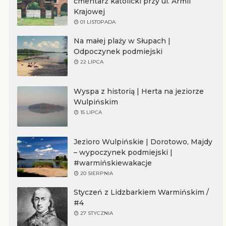
cmentarz katolicki przy ul. Armii
Krajowej
01 LISTOPADA
Na małej plaży w Słupach |
Odpoczynek podmiejski
22 LIPCA
Wyspa z historią | Herta na jeziorze
Wulpińskim
15 LIPCA
Jezioro Wulpińskie | Dorotowo, Majdy
– wypoczynek podmiejski |
#warmińskiewakacje
20 SIERPNIA
Styczeń z Lidzbarkiem Warmińskim /
#4
27 STYCZNIA