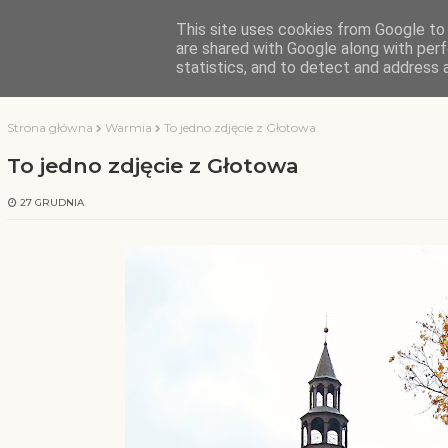
This site uses cookies from Google to d
KOCHAMY WARMIĘ
are shared with Google along with perf
statistics, and to detect and address 
Strona główna
Warmia
To jedno zdjęcie z Głotowa
To jedno zdjęcie z Głotowa
27 GRUDNIA