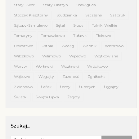
Stary Dwór
Stary Olsztyn
Stawiguda
Stoczek Klasztorny
Studzianka
Szczęsne
Sząbruk
Sątopy-Samulewo
Sętal
Słupy
Tolniki Wielkie
Tomaryny
Tomaszkowo
Tuławki
Tłokowo
Unieszewo
Ustnik
Wadąg
Wapnik
Wichrowo
Wilczkowo
Wilimowo
Wipsowo
Wojtkowizna
Woryty
Worławki
Wozławki
Wrócikowo
Wójtowo
Węgajty
Zazdrość
Zgniłocha
Zielonowo
Łańsk
Łomy
Łupstych
Łęgajny
Świątki
Święta Lipka
Żegoty
Szukaj...