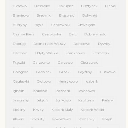
Biesowo
Biesówko
Biskupiec
Bisztynek
Blanki
Braniewo
Bredynki
Brąswałd
Bukwałd
Butryny
Bęsia
Cerkiewnik
Chwalęcin
Czarny Kierz
Czerwonka
Derc
Dobre Miasto
Dobrąg
Dolina rzeki Wałszy
Dorotowo
Dywity
Dębowo
Ełdyty Wielkie
Franknowo
Frombork
Frączki
Garzewko
Garzewo
Gietrzwałd
Gołogóra
Grabinek
Gradki
Gryźliny
Gutkowo
Gągławki
Głotowo
Henrykowo
Idzbark
Ignalin
Jankowo
Jedzbark
Jesionowo
Jeziorany
Jełguń
Jonkowo
Kaplityny
Kielary
Kieźliny
Kiwity
Klebark Mały
Klebark Wielki
Klewki
Kobułty
Kokoszewo
Komalwy
Kosyń