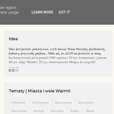
user-agent
O BLOGU
WARMIA
KOŚCIOŁY WARMII
KAPLICZKI WARMII
erate usage
LEARN MORE
GOT IT
Idea
Idea jest prosta:
pokazywać, czyli dawać Wam Warmię, jej historię,
kulturę, przyrodę, piękno... Miło mi, że od 19 lat jesteście ze mną.
kochamywarmie.pl
to ponad 1500 wpisów | 50 tys. komentarzy | prawie
40 tys. zdjęć Warmii | 35 tys. obserwatorów. Dołącz do zespołu!
______
Tematy | Miasta i wsie Warmii
Allenstein
Barcikowo
Barczewko
Barczewo
Barkweda
Bartąg
Bartążek
Bałdy
Biesal