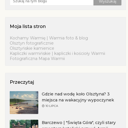
Moja lista stron
Kochamy Warmię | Warmia foto & blog
Olsztyn fotograficznie
Olsztyńskie kamienice
Kapliczki warmińskie | kapliczki i kościoły Warmii
Fotograficzna Mapa Warmii
Przeczytaj
Gdzie nad wodę koło Olsztyna? 3
miejsca na wakacyjny wypoczynek
10 LIPCA
Barczewo | "Święta Góra", czyli stary