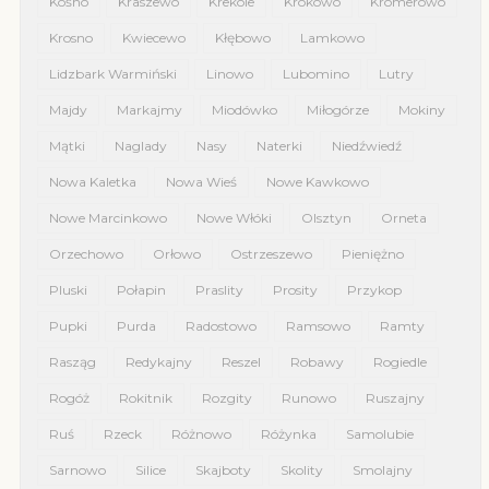
Kośno
Kraszewo
Krekole
Krokowo
Kromerowo
Krosno
Kwiecewo
Kłębowo
Lamkowo
Lidzbark Warmiński
Linowo
Lubomino
Lutry
Majdy
Markajmy
Miodówko
Miłogórze
Mokiny
Mątki
Naglady
Nasy
Naterki
Niedźwiedź
Nowa Kaletka
Nowa Wieś
Nowe Kawkowo
Nowe Marcinkowo
Nowe Włóki
Olsztyn
Orneta
Orzechowo
Orłowo
Ostrzeszewo
Pieniężno
Pluski
Połapin
Praslity
Prosity
Przykop
Pupki
Purda
Radostowo
Ramsowo
Ramty
Rasząg
Redykajny
Reszel
Robawy
Rogiedle
Rogóż
Rokitnik
Rozgity
Runowo
Ruszajny
Ruś
Rzeck
Różnowo
Różynka
Samolubie
Sarnowo
Silice
Skajboty
Skolity
Smolajny