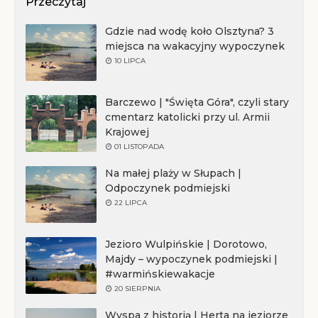
Przeczytaj
Gdzie nad wodę koło Olsztyna? 3
miejsca na wakacyjny wypoczynek
10 LIPCA
Barczewo | "Święta Góra", czyli stary
cmentarz katolicki przy ul. Armii
Krajowej
01 LISTOPADA
Na małej plaży w Słupach |
Odpoczynek podmiejski
22 LIPCA
Jezioro Wulpińskie | Dorotowo,
Majdy – wypoczynek podmiejski |
#warmińskiewakacje
20 SIERPNIA
Wyspa z historią | Herta na jeziorze