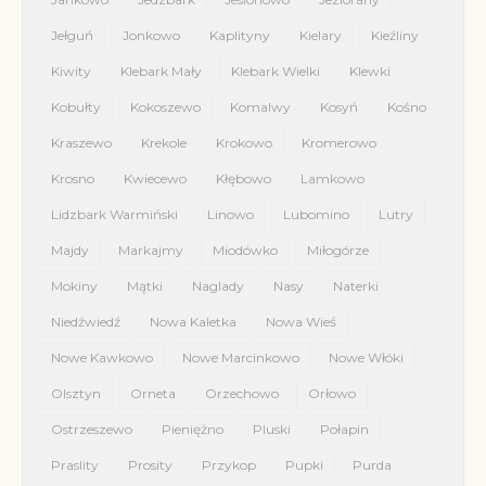
Jełguń
Jonkowo
Kaplityny
Kielary
Kieźliny
Kiwity
Klebark Mały
Klebark Wielki
Klewki
Kobułty
Kokoszewo
Komalwy
Kosyń
Kośno
Kraszewo
Krekole
Krokowo
Kromerowo
Krosno
Kwiecewo
Kłębowo
Lamkowo
Lidzbark Warmiński
Linowo
Lubomino
Lutry
Majdy
Markajmy
Miodówko
Miłogórze
Mokiny
Mątki
Naglady
Nasy
Naterki
Niedźwiedź
Nowa Kaletka
Nowa Wieś
Nowe Kawkowo
Nowe Marcinkowo
Nowe Włóki
Olsztyn
Orneta
Orzechowo
Orłowo
Ostrzeszewo
Pieniężno
Pluski
Połapin
Praslity
Prosity
Przykop
Pupki
Purda