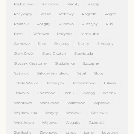
Radostowo
Ramsowo
Ramty
Rasząg
Redykajny
Reszel
Robawy
Rogiedle
Rogóż
Rokitnik
Rozgity
Runowo
Ruszajny
Ruś
Rzeck
Różnowo
Różynka
Samolubie
Sarnowo
Silice
Skajboty
Skolity
Smolajny
Stary Dwór
Stary Olsztyn
Stawiguda
Stoczek Klasztorny
Studzianka
Szczęsne
Sząbruk
Sątopy-Samulewo
Sętal
Słupy
Tolniki Wielkie
Tomaryny
Tomaszkowo
Tuławki
Tłokowo
Unieszewo
Ustnik
Wadąg
Wapnik
Wichrowo
Wilczkowo
Wilimowo
Wipsowo
Wojtkowizna
Woryty
Worławki
Wozławki
Wrócikowo
Wójtowo
Węgajty
Zazdrość
Zgniłocha
Zielonowo
Łańsk
Łomy
Łupstych