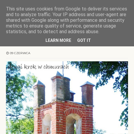
This site uses cookies from Google to deliver its services
KOCHAMY WARMIĘ
and to analyze traffic. Your IP address and user-agent are
shared with Google along with performance and security
metrics to ensure quality of service, generate usage
Strona główna
Warmia
Klewki - kapliczki warmińskie
statistics, and to detect and address abuse.
LEARN MORE
GOT IT
Klewki - kapliczki warmińskie
09 CZERWCA