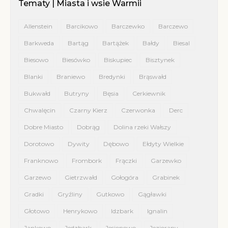
Tematy | Miasta i wsie Warmii
Allenstein
Barcikowo
Barczewko
Barczewo
Barkweda
Bartąg
Bartążek
Bałdy
Biesal
Biesowo
Biesówko
Biskupiec
Bisztynek
Blanki
Braniewo
Bredynki
Brąswałd
Bukwałd
Butryny
Bęsia
Cerkiewnik
Chwalęcin
Czarny Kierz
Czerwonka
Derc
Dobre Miasto
Dobrąg
Dolina rzeki Wałszy
Dorotowo
Dywity
Dębowo
Ełdyty Wielkie
Franknowo
Frombork
Frączki
Garzewko
Garzewo
Gietrzwałd
Gołogóra
Grabinek
Gradki
Gryźliny
Gutkowo
Gągławki
Głotowo
Henrykowo
Idzbark
Ignalin
Jankowo
Jedzbark
Jesionowo
Jeziorany