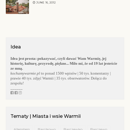
JUNE 16, 2012
Idea
Idea jest prosta:
pokazywać, czyli dawać Wam Warmię, jej
historię, kulturę, przyrodę, piękno... Miło mi, że od 19 lat jesteście
ze mną.
kochamywarmie.pl
to ponad 1500 wpisów | 50 tys. komentarzy |
prawie 40 tys. zdjęć Warmii | 35 tys. obserwatorów. Dołącz do
zespołu!
______
Tematy | Miasta i wsie Warmii
Allenstein
Barcikowo
Barczewko
Barczewo