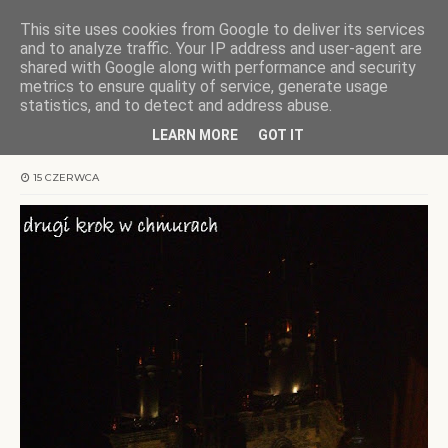
This site uses cookies from Google to deliver its services
KOCHAMY WARMIĘ
and to analyze traffic. Your IP address and user-agent are
shared with Google along with performance and security
metrics to ensure quality of service, generate usage
Strona główna
Praga
Praga nocą
statistics, and to detect and address abuse.
LEARN MORE
GOT IT
Praga nocą
15 CZERWCA