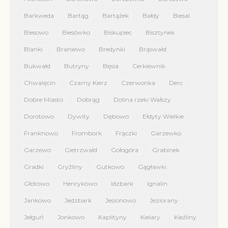
Barkweda
Bartąg
Bartążek
Bałdy
Biesal
Biesowo
Biesówko
Biskupiec
Bisztynek
Blanki
Braniewo
Bredynki
Brąswałd
Bukwałd
Butryny
Bęsia
Cerkiewnik
Chwalęcin
Czarny Kierz
Czerwonka
Derc
Dobre Miasto
Dobrąg
Dolina rzeki Wałszy
Dorotowo
Dywity
Dębowo
Ełdyty Wielkie
Franknowo
Frombork
Frączki
Garzewko
Garzewo
Gietrzwałd
Gołogóra
Grabinek
Gradki
Gryźliny
Gutkowo
Gągławki
Głotowo
Henrykowo
Idzbark
Ignalin
Jankowo
Jedzbark
Jesionowo
Jeziorany
Jełguń
Jonkowo
Kaplityny
Kielary
Kieźliny