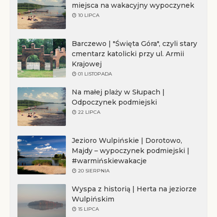
miejsca na wakacyjny wypoczynek
10 LIPCA
Barczewo | "Święta Góra", czyli stary
cmentarz katolicki przy ul. Armii
Krajowej
01 LISTOPADA
Na małej plaży w Słupach |
Odpoczynek podmiejski
22 LIPCA
Jezioro Wulpińskie | Dorotowo,
Majdy – wypoczynek podmiejski |
#warmińskiewakacje
20 SIERPNIA
Wyspa z historią | Herta na jeziorze
Wulpińskim
15 LIPCA