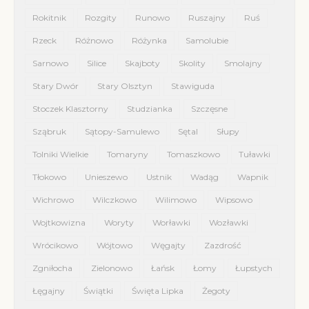
Rokitnik
Rozgity
Runowo
Ruszajny
Ruś
Rzeck
Różnowo
Różynka
Samolubie
Sarnowo
Silice
Skajboty
Skolity
Smolajny
Stary Dwór
Stary Olsztyn
Stawiguda
Stoczek Klasztorny
Studzianka
Szczęsne
Sząbruk
Sątopy-Samulewo
Sętal
Słupy
Tolniki Wielkie
Tomaryny
Tomaszkowo
Tuławki
Tłokowo
Unieszewo
Ustnik
Wadąg
Wapnik
Wichrowo
Wilczkowo
Wilimowo
Wipsowo
Wojtkowizna
Woryty
Worławki
Wozławki
Wrócikowo
Wójtowo
Węgajty
Zazdrość
Zgniłocha
Zielonowo
Łańsk
Łomy
Łupstych
Łęgajny
Świątki
Święta Lipka
Żegoty