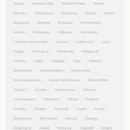
Kiwity
Klebark Mały
Klebark Wielki
Klewki
Kobułty
Kokoszewo
Komalwy
Kosyń
Kośno
Kraszewo
Krekole
Krokowo
Kromerowo
Krosno
Kwiecewo
Kłębowo
Lamkowo
Lidzbark Warmiński
Linowo
Lubomino
Lutry
Majdy
Markajmy
Miodówko
Miłogórze
Mokiny
Mątki
Naglady
Nasy
Naterki
Niedźwiedź
Nowa Kaletka
Nowa Wieś
Nowe Kawkowo
Nowe Marcinkowo
Nowe Włóki
Olsztyn
Orneta
Orzechowo
Orłowo
Ostrzeszewo
Pieniężno
Pluski
Połapin
Praslity
Prosity
Przykop
Pupki
Purda
Radostowo
Ramsowo
Ramty
Rasząg
Redykajny
Reszel
Robawy
Rogiedle
Rogóż