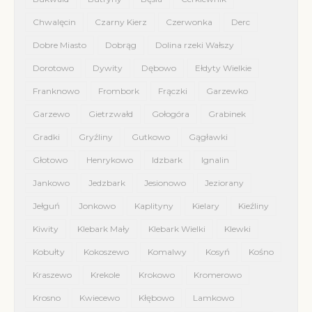
Chwalęcin
Czarny Kierz
Czerwonka
Derc
Dobre Miasto
Dobrąg
Dolina rzeki Wałszy
Dorotowo
Dywity
Dębowo
Ełdyty Wielkie
Franknowo
Frombork
Frączki
Garzewko
Garzewo
Gietrzwałd
Gołogóra
Grabinek
Gradki
Gryźliny
Gutkowo
Gągławki
Głotowo
Henrykowo
Idzbark
Ignalin
Jankowo
Jedzbark
Jesionowo
Jeziorany
Jełguń
Jonkowo
Kaplityny
Kielary
Kieźliny
Kiwity
Klebark Mały
Klebark Wielki
Klewki
Kobułty
Kokoszewo
Komalwy
Kosyń
Kośno
Kraszewo
Krekole
Krokowo
Kromerowo
Krosno
Kwiecewo
Kłębowo
Lamkowo