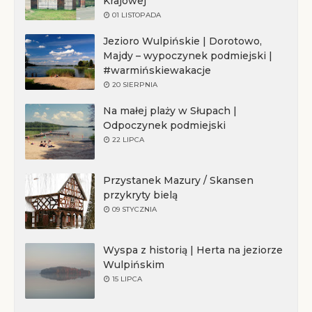
Krajowej
01 LISTOPADA
Jezioro Wulpińskie | Dorotowo,
Majdy – wypoczynek podmiejski |
#warmińskiewakacje
20 SIERPNIA
Na małej plaży w Słupach |
Odpoczynek podmiejski
22 LIPCA
Przystanek Mazury / Skansen
przykryty bielą
09 STYCZNIA
Wyspa z historią | Herta na jeziorze
Wulpińskim
15 LIPCA