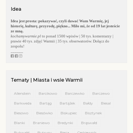
Idea
Idea jest prosta:
pokazywać, czyli dawać Wam Warmię, jej
historię, kulturę, przyrodę, piękno... Miło mi, że od 19 lat jesteście
ze mną.
kochamywarmie.pl
to ponad 1500 wpisów | 50 tys. komentarzy |
prawie 40 tys. zdjęć Warmii | 35 tys. obserwatorów. Dołącz do
zespołu!
______
Tematy | Miasta i wsie Warmii
Allenstein
Barcikowo
Barczewko
Barczewo
Barkweda
Bartąg
Bartążek
Bałdy
Biesal
Biesowo
Biesówko
Biskupiec
Bisztynek
Blanki
Braniewo
Bredynki
Brąswałd
Bukwałd
Butryny
Bęsia
Cerkiewnik