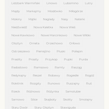
Lidzbark Warmiński
Linowo
Lubomino
Lutry
Majdy
Markajmy
Miodówko
Miłogórze
Mokiny
Mątki
Naglady
Nasy
Naterki
Niedźwiedź
Nowa Kaletka
Nowa Wieś
Nowe Kawkowo
Nowe Marcinkowo
Nowe Włóki
Olsztyn
Orneta
Orzechowo
Orłowo
Ostrzeszewo
Pieniężno
Pluski
Połapin
Praslity
Prosity
Przykop
Pupki
Purda
Radostowo
Ramsowo
Ramty
Rasząg
Redykajny
Reszel
Robawy
Rogiedle
Rogóż
Rokitnik
Rozgity
Runowo
Ruszajny
Ruś
Rzeck
Różnowo
Różynka
Samolubie
Sarnowo
Silice
Skajboty
Skolity
Smolajny
Stary Dwór
Stary Olsztyn
Stawiguda