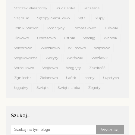
Stoczek Klasztorny
Studzianka
Szczęsne
Sząbruk
Sątopy-Samulewo
Sętal
Słupy
Tolniki Wielkie
Tomaryny
Tomaszkowo
Tuławki
Tłokowo
Unieszewo
Ustnik
Wadąg
Wapnik
Wichrowo
Wilczkowo
Wilimowo
Wipsowo
Wojtkowizna
Woryty
Worławki
Wozławki
Wrócikowo
Wójtowo
Węgajty
Zazdrość
Zgniłocha
Zielonowo
Łańsk
Łomy
Łupstych
Łęgajny
Świątki
Święta Lipka
Żegoty
Szukaj...