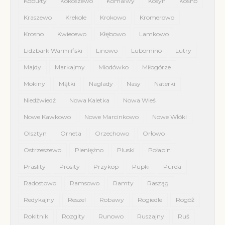
Kobułty
Kokoszewo
Komalwy
Kosyń
Kośno
Kraszewo
Krekole
Krokowo
Kromerowo
Krosno
Kwiecewo
Kłębowo
Lamkowo
Lidzbark Warmiński
Linowo
Lubomino
Lutry
Majdy
Markajmy
Miodówko
Miłogórze
Mokiny
Mątki
Naglady
Nasy
Naterki
Niedźwiedź
Nowa Kaletka
Nowa Wieś
Nowe Kawkowo
Nowe Marcinkowo
Nowe Włóki
Olsztyn
Orneta
Orzechowo
Orłowo
Ostrzeszewo
Pieniężno
Pluski
Połapin
Praslity
Prosity
Przykop
Pupki
Purda
Radostowo
Ramsowo
Ramty
Rasząg
Redykajny
Reszel
Robawy
Rogiedle
Rogóż
Rokitnik
Rozgity
Runowo
Ruszajny
Ruś