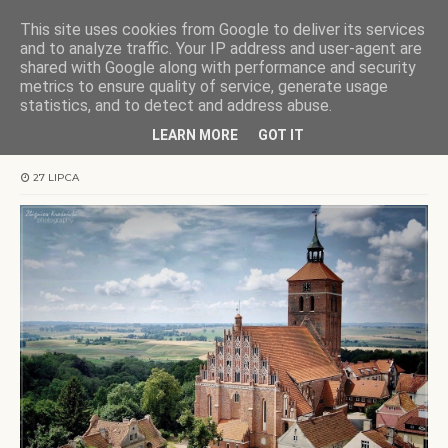
This site uses cookies from Google to deliver its services
KOCHAMY WARMIĘ
and to analyze traffic. Your IP address and user-agent are
shared with Google along with performance and security
metrics to ensure quality of service, generate usage
Strona główna
Warmia
Reszel - zabytkowa perła Warmii
statistics, and to detect and address abuse.
LEARN MORE
GOT IT
Reszel - zabytkowa perła Warmii
27 LIPCA