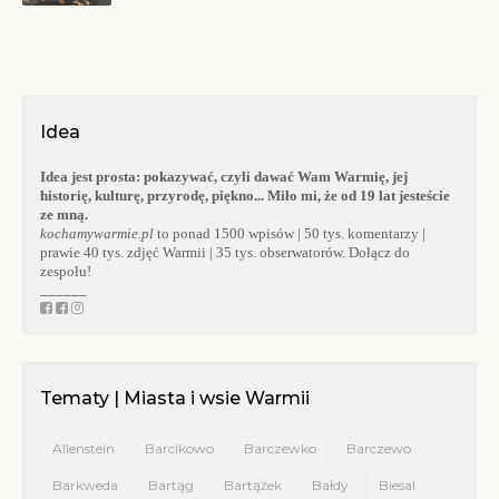
Idea
Idea jest prosta:
pokazywać, czyli dawać Wam Warmię, jej
historię, kulturę, przyrodę, piękno... Miło mi, że od 19 lat jesteście
ze mną.
kochamywarmie.pl
to ponad 1500 wpisów | 50 tys. komentarzy |
prawie 40 tys. zdjęć Warmii | 35 tys. obserwatorów. Dołącz do
zespołu!
______
Tematy | Miasta i wsie Warmii
Allenstein
Barcikowo
Barczewko
Barczewo
Barkweda
Bartąg
Bartążek
Bałdy
Biesal