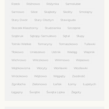
Rzeck
Różnowo
Różynka
Samolubie
Sarnowo
Silice
Skajboty
Skolity
Smolajny
Stary Dwór
Stary Olsztyn
Stawiguda
Stoczek Klasztorny
Studzianka
Szczęsne
Sząbruk
Sątopy-Samulewo
Sętal
Słupy
Tolniki Wielkie
Tomaryny
Tomaszkowo
Tuławki
Tłokowo
Unieszewo
Ustnik
Wadąg
Wapnik
Wichrowo
Wilczkowo
Wilimowo
Wipsowo
Wojtkowizna
Woryty
Worławki
Wozławki
Wrócikowo
Wójtowo
Węgajty
Zazdrość
Zgniłocha
Zielonowo
Łańsk
Łomy
Łupstych
Łęgajny
Świątki
Święta Lipka
Żegoty