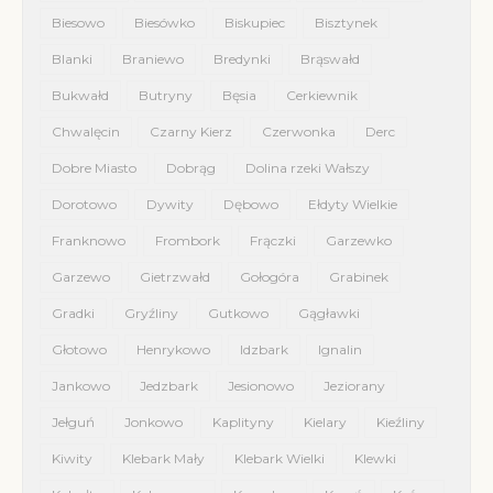
Biesowo
Biesówko
Biskupiec
Bisztynek
Blanki
Braniewo
Bredynki
Brąswałd
Bukwałd
Butryny
Bęsia
Cerkiewnik
Chwalęcin
Czarny Kierz
Czerwonka
Derc
Dobre Miasto
Dobrąg
Dolina rzeki Wałszy
Dorotowo
Dywity
Dębowo
Ełdyty Wielkie
Franknowo
Frombork
Frączki
Garzewko
Garzewo
Gietrzwałd
Gołogóra
Grabinek
Gradki
Gryźliny
Gutkowo
Gągławki
Głotowo
Henrykowo
Idzbark
Ignalin
Jankowo
Jedzbark
Jesionowo
Jeziorany
Jełguń
Jonkowo
Kaplityny
Kielary
Kieźliny
Kiwity
Klebark Mały
Klebark Wielki
Klewki