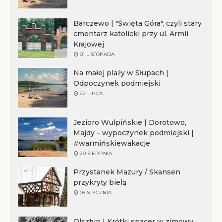
Barczewo | "Święta Góra", czyli stary
cmentarz katolicki przy ul. Armii
Krajowej
01 LISTOPADA
Na małej plaży w Słupach |
Odpoczynek podmiejski
22 LIPCA
Jezioro Wulpińskie | Dorotowo,
Majdy – wypoczynek podmiejski |
#warmińskiewakacje
20 SIERPNIA
Przystanek Mazury / Skansen
przykryty bielą
09 STYCZNIA
Olsztyn | Krótki spacer w zimowy