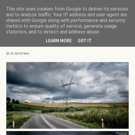
This site uses cookies from Google to deliver its services
KOCHAMY WARMIĘ
and to analyze traffic. Your IP address and user-agent are
shared with Google along with performance and security
metrics to ensure quality of service, generate usage
Strona główna
Warmia
Burzowe impresje
statistics, and to detect and address abuse.
LEARN MORE
GOT IT
Burzowe impresje
23 SIERPNIA