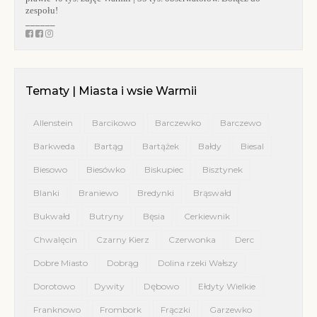
zespołu!
______
Tematy | Miasta i wsie Warmii
Allenstein
Barcikowo
Barczewko
Barczewo
Barkweda
Bartąg
Bartążek
Bałdy
Biesal
Biesowo
Biesówko
Biskupiec
Bisztynek
Blanki
Braniewo
Bredynki
Brąswałd
Bukwałd
Butryny
Bęsia
Cerkiewnik
Chwalęcin
Czarny Kierz
Czerwonka
Derc
Dobre Miasto
Dobrąg
Dolina rzeki Wałszy
Dorotowo
Dywity
Dębowo
Ełdyty Wielkie
Franknowo
Frombork
Frączki
Garzewko