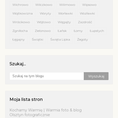
Wichrowo
Wilczkowo
Wilimowo
Wipsowo
Wojtkowizna
Woryty
Worławki
Wozławki
Wrócikowo
Wójtowo
Węgajty
Zazdrość
Zgniłocha
Zielonowo
Łańsk
Łomy
Łupstych
Łęgajny
Świątki
Święta Lipka
Żegoty
Szukaj...
Moja lista stron
Kochamy Warmię | Warmia foto & blog
Olsztyn fotograficznie