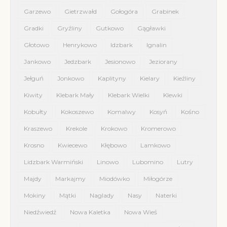
Garzewo
Gietrzwałd
Gołogóra
Grabinek
Gradki
Gryźliny
Gutkowo
Gągławki
Głotowo
Henrykowo
Idzbark
Ignalin
Jankowo
Jedzbark
Jesionowo
Jeziorany
Jełguń
Jonkowo
Kaplityny
Kielary
Kieźliny
Kiwity
Klebark Mały
Klebark Wielki
Klewki
Kobułty
Kokoszewo
Komalwy
Kosyń
Kośno
Kraszewo
Krekole
Krokowo
Kromerowo
Krosno
Kwiecewo
Kłębowo
Lamkowo
Lidzbark Warmiński
Linowo
Lubomino
Lutry
Majdy
Markajmy
Miodówko
Miłogórze
Mokiny
Mątki
Naglady
Nasy
Naterki
Niedźwiedź
Nowa Kaletka
Nowa Wieś