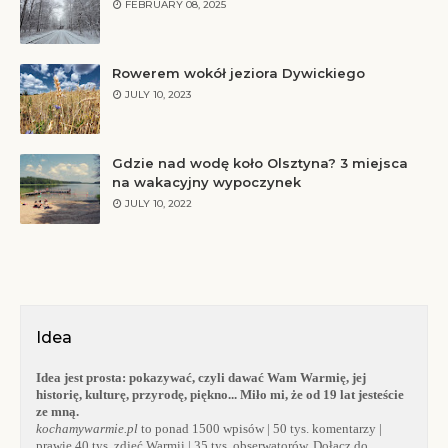
FEBRUARY 08, 2025
Rowerem wokół jeziora Dywickiego
JULY 10, 2023
Gdzie nad wodę koło Olsztyna? 3 miejsca
na wakacyjny wypoczynek
JULY 10, 2022
Idea
Idea jest prosta:
pokazywać, czyli dawać Wam Warmię, jej
historię, kulturę, przyrodę, piękno... Miło mi, że od 19 lat jesteście
ze mną.
kochamywarmie.pl
to ponad 1500 wpisów | 50 tys. komentarzy |
prawie 40 tys. zdjęć Warmii | 35 tys. obserwatorów. Dołącz do