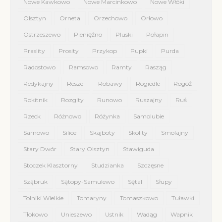
Nowe Kawkowo
Nowe Marcinkowo
Nowe Włóki
Olsztyn
Orneta
Orzechowo
Orłowo
Ostrzeszewo
Pieniężno
Pluski
Połapin
Praslity
Prosity
Przykop
Pupki
Purda
Radostowo
Ramsowo
Ramty
Rasząg
Redykajny
Reszel
Robawy
Rogiedle
Rogóż
Rokitnik
Rozgity
Runowo
Ruszajny
Ruś
Rzeck
Różnowo
Różynka
Samolubie
Sarnowo
Silice
Skajboty
Skolity
Smolajny
Stary Dwór
Stary Olsztyn
Stawiguda
Stoczek Klasztorny
Studzianka
Szczęsne
Sząbruk
Sątopy-Samulewo
Sętal
Słupy
Tolniki Wielkie
Tomaryny
Tomaszkowo
Tuławki
Tłokowo
Unieszewo
Ustnik
Wadąg
Wapnik