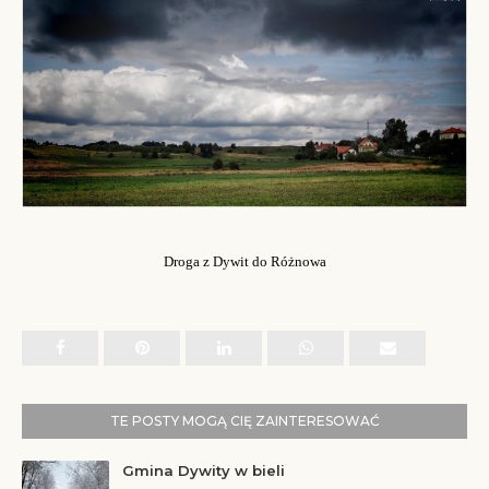
Droga z Dywit do Różnowa
TE POSTY MOGĄ CIĘ ZAINTERESOWAĆ
Gmina Dywity w bieli