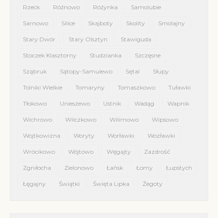
Rzeck
Różnowo
Różynka
Samolubie
Sarnowo
Silice
Skajboty
Skolity
Smolajny
Stary Dwór
Stary Olsztyn
Stawiguda
Stoczek Klasztorny
Studzianka
Szczęsne
Sząbruk
Sątopy-Samulewo
Sętal
Słupy
Tolniki Wielkie
Tomaryny
Tomaszkowo
Tuławki
Tłokowo
Unieszewo
Ustnik
Wadąg
Wapnik
Wichrowo
Wilczkowo
Wilimowo
Wipsowo
Wojtkowizna
Woryty
Worławki
Wozławki
Wrócikowo
Wójtowo
Węgajty
Zazdrość
Zgniłocha
Zielonowo
Łańsk
Łomy
Łupstych
Łęgajny
Świątki
Święta Lipka
Żegoty