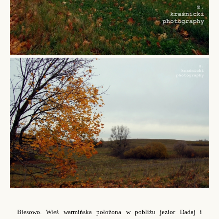
Biesowo. Wieś warmińska położona w pobliżu jezior Dadaj i