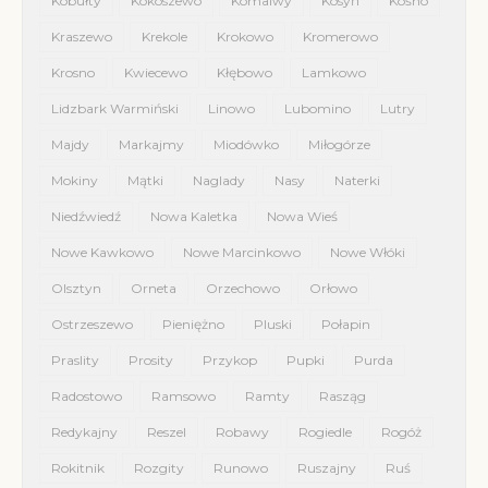
Kobułty
Kokoszewo
Komalwy
Kosyń
Kośno
Kraszewo
Krekole
Krokowo
Kromerowo
Krosno
Kwiecewo
Kłębowo
Lamkowo
Lidzbark Warmiński
Linowo
Lubomino
Lutry
Majdy
Markajmy
Miodówko
Miłogórze
Mokiny
Mątki
Naglady
Nasy
Naterki
Niedźwiedź
Nowa Kaletka
Nowa Wieś
Nowe Kawkowo
Nowe Marcinkowo
Nowe Włóki
Olsztyn
Orneta
Orzechowo
Orłowo
Ostrzeszewo
Pieniężno
Pluski
Połapin
Praslity
Prosity
Przykop
Pupki
Purda
Radostowo
Ramsowo
Ramty
Rasząg
Redykajny
Reszel
Robawy
Rogiedle
Rogóż
Rokitnik
Rozgity
Runowo
Ruszajny
Ruś