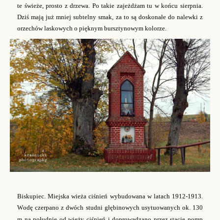
te świeże, prosto z drzewa. Po takie zajeżdżam tu w końcu sierpnia.
Dziś mają już mniej subtelny smak, za to są doskonałe do nalewki z
orzechów laskowych o pięknym bursztynowym kolorze.
Biskupiec. Miejska wieża ciśnień wybudowana w latach 1912-1913.
W
odę czerpano z dwóch studni głębinowych usytuowanych ok. 130
m na południe od wieży ciśnień i doprowadzano przez stację pomp