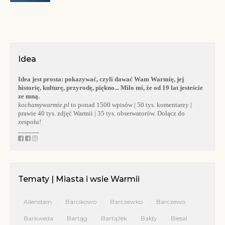
Idea
Idea jest prosta:
pokazywać, czyli dawać Wam Warmię, jej
historię, kulturę, przyrodę, piękno... Miło mi, że od 19 lat jesteście
ze mną.
kochamywarmie.pl
to ponad 1500 wpisów | 50 tys. komentarzy |
prawie 40 tys. zdjęć Warmii | 35 tys. obserwatorów. Dołącz do
zespołu!
______
Tematy | Miasta i wsie Warmii
Allenstein
Barcikowo
Barczewko
Barczewo
Barkweda
Bartąg
Bartążek
Bałdy
Biesal