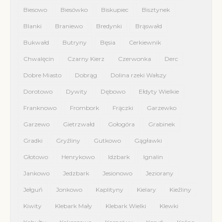
Biesowo
Biesówko
Biskupiec
Bisztynek
Blanki
Braniewo
Bredynki
Brąswałd
Bukwałd
Butryny
Bęsia
Cerkiewnik
Chwalęcin
Czarny Kierz
Czerwonka
Derc
Dobre Miasto
Dobrąg
Dolina rzeki Wałszy
Dorotowo
Dywity
Dębowo
Ełdyty Wielkie
Franknowo
Frombork
Frączki
Garzewko
Garzewo
Gietrzwałd
Gołogóra
Grabinek
Gradki
Gryźliny
Gutkowo
Gągławki
Głotowo
Henrykowo
Idzbark
Ignalin
Jankowo
Jedzbark
Jesionowo
Jeziorany
Jełguń
Jonkowo
Kaplityny
Kielary
Kieźliny
Kiwity
Klebark Mały
Klebark Wielki
Klewki