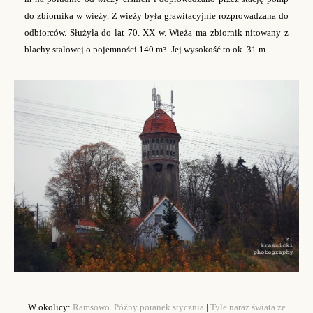
do zbiornika w wieży. Z wieży była grawitacyjnie rozprowadzana do
odbiorców. Służyła do lat 70. XX w. Wieża ma zbiornik nitowany z
blachy stalowej o pojemności 140 m
. Jej wysokość to ok. 31 m.
3
W okolicy:
Ramsowo. Późny poranek stycznia
|
Tyle naraz świata ze