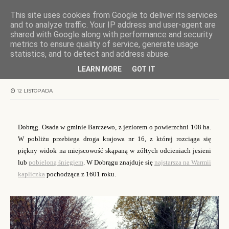
This site uses cookies from Google to deliver its services
KOCHAMY WARMIĘ
and to analyze traffic. Your IP address and user-agent are
shared with Google along with performance and security
metrics to ensure quality of service, generate usage
Strona główna
wieże
Warmia jesienna
statistics, and to detect and address abuse.
LEARN MORE
GOT IT
Warmia jesienna
12 LISTOPADA
Dobrąg. Osada w gminie Barczewo, z jeziorem o powierzchni 108 ha.
W pobliżu przebiega droga krajowa nr 16, z której rozciąga się
piękny widok na miejscowość skąpaną w zółtych odcieniach jesieni
lub
pobieloną śniegiem
. W Dobrągu znajduje się
najstarsza na Warmii
kapliczka
pochodząca z 16
01
roku.