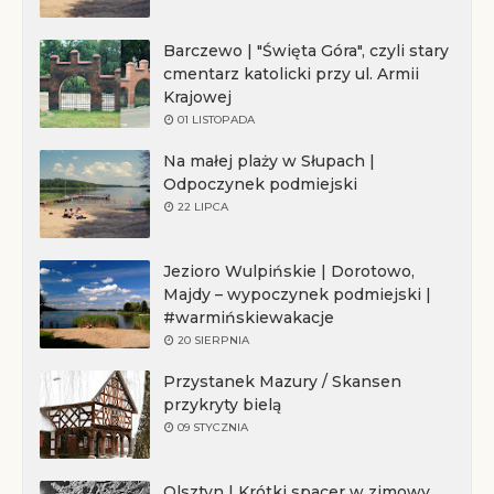
Barczewo | "Święta Góra", czyli stary
cmentarz katolicki przy ul. Armii
Krajowej
01 LISTOPADA
Na małej plaży w Słupach |
Odpoczynek podmiejski
22 LIPCA
Jezioro Wulpińskie | Dorotowo,
Majdy – wypoczynek podmiejski |
#warmińskiewakacje
20 SIERPNIA
Przystanek Mazury / Skansen
przykryty bielą
09 STYCZNIA
Olsztyn | Krótki spacer w zimowy