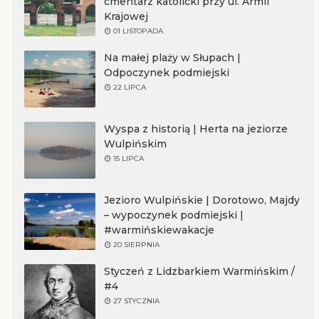
cmentarz katolicki przy ul. Armii
Krajowej
01 LISTOPADA
Na małej plaży w Słupach |
Odpoczynek podmiejski
22 LIPCA
Wyspa z historią | Herta na jeziorze
Wulpińskim
15 LIPCA
Jezioro Wulpińskie | Dorotowo, Majdy
– wypoczynek podmiejski |
#warmińskiewakacje
20 SIERPNIA
Styczeń z Lidzbarkiem Warmińskim /
#4
27 STYCZNIA