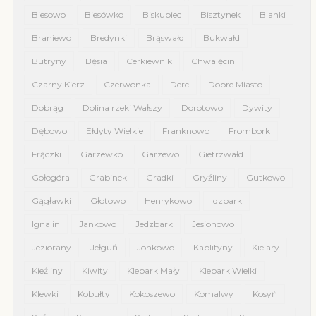
Biesowo
Biesówko
Biskupiec
Bisztynek
Blanki
Braniewo
Bredynki
Brąswałd
Bukwałd
Butryny
Bęsia
Cerkiewnik
Chwalęcin
Czarny Kierz
Czerwonka
Derc
Dobre Miasto
Dobrąg
Dolina rzeki Wałszy
Dorotowo
Dywity
Dębowo
Ełdyty Wielkie
Franknowo
Frombork
Frączki
Garzewko
Garzewo
Gietrzwałd
Gołogóra
Grabinek
Gradki
Gryźliny
Gutkowo
Gągławki
Głotowo
Henrykowo
Idzbark
Ignalin
Jankowo
Jedzbark
Jesionowo
Jeziorany
Jełguń
Jonkowo
Kaplityny
Kielary
Kieźliny
Kiwity
Klebark Mały
Klebark Wielki
Klewki
Kobułty
Kokoszewo
Komalwy
Kosyń