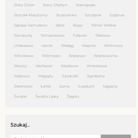
Stary Dwór
Stary Olsztyn
Stawiguda
Stoczek Klasztorny
Studzianka
Szczęsne
Sząbruk
Sątopy-Samulewo
Sętal
Słupy
Tolniki Wielkie
Tomaryny
Tomaszkowo
Tuławki
Tłokowo
Unieszewo
Ustnik
Wadąg
Wapnik
Wichrowo
Wilczkowo
Wilimowo
Wipsowo
Wojtkowizna
Woryty
Worławki
Wozławki
Wrócikowo
Wójtowo
Węgajty
Zazdrość
Zgniłocha
Zielonowo
Łańsk
Łomy
Łupstych
Łęgajny
Świątki
Święta Lipka
Żegoty
Szukaj...