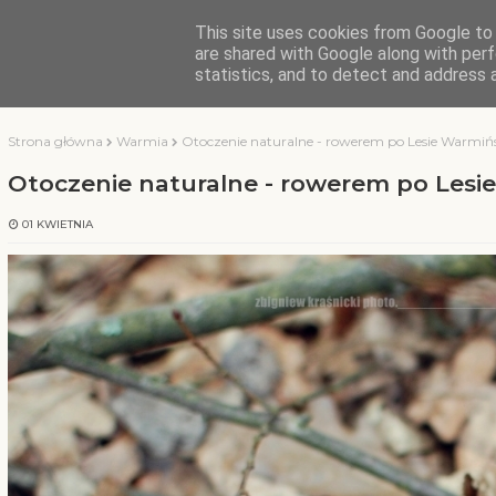
This site uses cookies from Google to d
KOCHAMY WARMIĘ
are shared with Google along with perf
statistics, and to detect and address 
Strona główna
Warmia
Otoczenie naturalne - rowerem po Lesie Warmi
Otoczenie naturalne - rowerem po Les
01 KWIETNIA