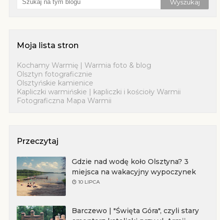
Moja lista stron
Kochamy Warmię | Warmia foto & blog
Olsztyn fotograficznie
Olsztyńskie kamienice
Kapliczki warmińskie | kapliczki i kościoły Warmii
Fotograficzna Mapa Warmii
Przeczytaj
Gdzie nad wodę koło Olsztyna? 3
miejsca na wakacyjny wypoczynek
10 LIPCA
Barczewo | "Święta Góra", czyli stary