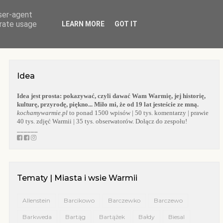
user-agent
O BLOGU
WARMIA
KOŚCIOŁY WARMII
KAPLICZKI WARMII
erate usage
LEARN MORE
GOT IT
Idea
Idea jest prosta:
pokazywać, czyli dawać Wam Warmię, jej historię,
kulturę, przyrodę, piękno... Miło mi, że od 19 lat jesteście ze mną.
kochamywarmie.pl
to ponad 1500 wpisów | 50 tys. komentarzy | prawie
40 tys. zdjęć Warmii | 35 tys. obserwatorów. Dołącz do zespołu!
______
Tematy | Miasta i wsie Warmii
Allenstein
Barcikowo
Barczewko
Barczewo
Barkweda
Bartąg
Bartążek
Bałdy
Biesal