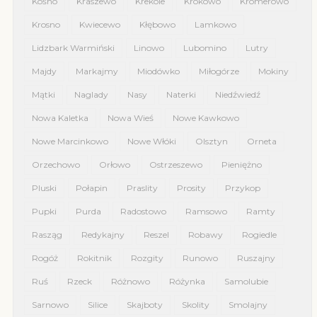
Kośno
Kraszewo
Krekole
Krokowo
Kromerowo
Krosno
Kwiecewo
Kłębowo
Lamkowo
Lidzbark Warmiński
Linowo
Lubomino
Lutry
Majdy
Markajmy
Miodówko
Miłogórze
Mokiny
Mątki
Naglady
Nasy
Naterki
Niedźwiedź
Nowa Kaletka
Nowa Wieś
Nowe Kawkowo
Nowe Marcinkowo
Nowe Włóki
Olsztyn
Orneta
Orzechowo
Orłowo
Ostrzeszewo
Pieniężno
Pluski
Połapin
Praslity
Prosity
Przykop
Pupki
Purda
Radostowo
Ramsowo
Ramty
Rasząg
Redykajny
Reszel
Robawy
Rogiedle
Rogóż
Rokitnik
Rozgity
Runowo
Ruszajny
Ruś
Rzeck
Różnowo
Różynka
Samolubie
Sarnowo
Silice
Skajboty
Skolity
Smolajny