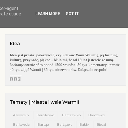
user-agent
O BLOGU
WARMIA
KOŚCIOŁY WARMII
KAPLICZKI WARMII
erate usage
LEARN MORE
GOT IT
Idea
Idea jest prosta:
pokazywać, czyli dawać Wam Warmię, jej historię,
kulturę, przyrodę, piękno... Miło mi, że od 19 lat jesteście ze mną.
kochamywarmie.pl
to ponad 1500 wpisów | 50 tys. komentarzy | prawie
40 tys. zdjęć Warmii | 35 tys. obserwatorów. Dołącz do zespołu!
______
Tematy | Miasta i wsie Warmii
Allenstein
Barcikowo
Barczewko
Barczewo
Barkweda
Bartąg
Bartążek
Bałdy
Biesal