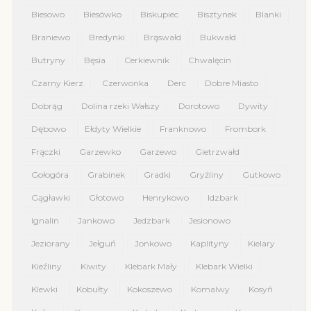
Biesowo
Biesówko
Biskupiec
Bisztynek
Blanki
Braniewo
Bredynki
Brąswałd
Bukwałd
Butryny
Bęsia
Cerkiewnik
Chwalęcin
Czarny Kierz
Czerwonka
Derc
Dobre Miasto
Dobrąg
Dolina rzeki Wałszy
Dorotowo
Dywity
Dębowo
Ełdyty Wielkie
Franknowo
Frombork
Frączki
Garzewko
Garzewo
Gietrzwałd
Gołogóra
Grabinek
Gradki
Gryźliny
Gutkowo
Gągławki
Głotowo
Henrykowo
Idzbark
Ignalin
Jankowo
Jedzbark
Jesionowo
Jeziorany
Jełguń
Jonkowo
Kaplityny
Kielary
Kieźliny
Kiwity
Klebark Mały
Klebark Wielki
Klewki
Kobułty
Kokoszewo
Komalwy
Kosyń