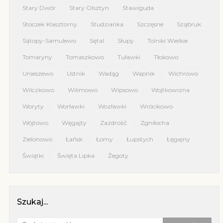
Stary Dwór
Stary Olsztyn
Stawiguda
Stoczek Klasztorny
Studzianka
Szczęsne
Sząbruk
Sątopy-Samulewo
Sętal
Słupy
Tolniki Wielkie
Tomaryny
Tomaszkowo
Tuławki
Tłokowo
Unieszewo
Ustnik
Wadąg
Wapnik
Wichrowo
Wilczkowo
Wilimowo
Wipsowo
Wojtkowizna
Woryty
Worławki
Wozławki
Wrócikowo
Wójtowo
Węgajty
Zazdrość
Zgniłocha
Zielonowo
Łańsk
Łomy
Łupstych
Łęgajny
Świątki
Święta Lipka
Żegoty
Szukaj...