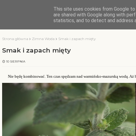
This site uses cookies from Google to d
KOCHAMY WARMIĘ
are shared with Google along with perf
statistics, and to detect and address 
Strona główna
Zimna Woda
Smak i zapach mięty
Smak i zapach mięty
10 SIERPNIA
Nie będę kombinować. Ten czas spędzam nad warmińsko-mazurską wodą. Aż bo