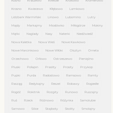
Kośno
Kraszewo
Krekole
Krokowo
Kromerowo
Krosno
Kwiecewo
Kłębowo
Lamkowo
Lidzbark Warmiński
Linowo
Lubomino
Lutry
Majdy
Markajmy
Miodówko
Miłogórze
Mokiny
Mątki
Naglady
Nasy
Naterki
Niedźwiedź
Nowa Kaletka
Nowa Wieś
Nowe Kawkowo
Nowe Marcinkowo
Nowe Włóki
Olsztyn
Orneta
Orzechowo
Orłowo
Ostrzeszewo
Pieniężno
Pluski
Połapin
Praslity
Prosity
Przykop
Pupki
Purda
Radostowo
Ramsowo
Ramty
Rasząg
Redykajny
Reszel
Robawy
Rogiedle
Rogóż
Rokitnik
Rozgity
Runowo
Ruszajny
Ruś
Rzeck
Różnowo
Różynka
Samolubie
Sarnowo
Silice
Skajboty
Skolity
Smolajny