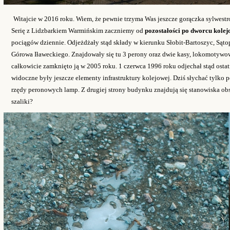
Witajcie w 2016 roku. Wiem, że pewnie trzyma Was jeszcze gorączka sylwestro
Serię z Lidzbarkiem Warmińskim zaczniemy od
pozostałości po dworcu kole
pociągów dziennie.
Odjeżdżały stąd składy w kierunku Słobit-Bartoszyc, Są
Górowa Iławeckiego. Znajdowały się tu 3 perony oraz dwie kasy, lokomotywown
całkowicie zamknięto ją w 2005 roku. 1 czerwca 1996 roku odjechał stąd osta
widoczne były jeszcze elementy infrastruktury kolejowej. Dziś słychać tylko 
rzędy peronowych lamp. Z drugiej strony budynku znajdują się stanowiska obs
szaliki?