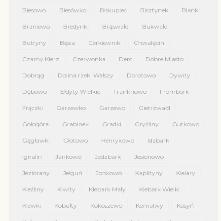
Biesowo
Biesówko
Biskupiec
Bisztynek
Blanki
Braniewo
Bredynki
Brąswałd
Bukwałd
Butryny
Bęsia
Cerkiewnik
Chwalęcin
Czarny Kierz
Czerwonka
Derc
Dobre Miasto
Dobrąg
Dolina rzeki Wałszy
Dorotowo
Dywity
Dębowo
Ełdyty Wielkie
Franknowo
Frombork
Frączki
Garzewko
Garzewo
Gietrzwałd
Gołogóra
Grabinek
Gradki
Gryźliny
Gutkowo
Gągławki
Głotowo
Henrykowo
Idzbark
Ignalin
Jankowo
Jedzbark
Jesionowo
Jeziorany
Jełguń
Jonkowo
Kaplityny
Kielary
Kieźliny
Kiwity
Klebark Mały
Klebark Wielki
Klewki
Kobułty
Kokoszewo
Komalwy
Kosyń