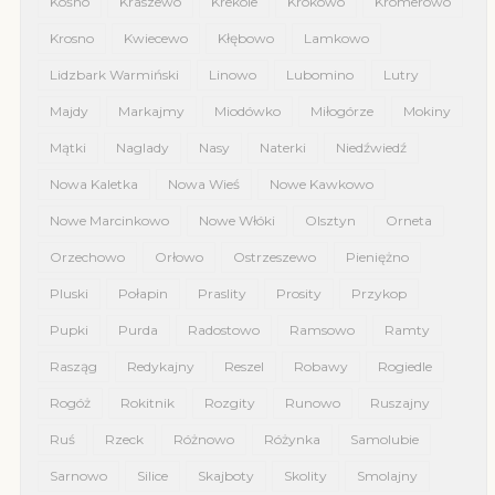
Kośno
Kraszewo
Krekole
Krokowo
Kromerowo
Krosno
Kwiecewo
Kłębowo
Lamkowo
Lidzbark Warmiński
Linowo
Lubomino
Lutry
Majdy
Markajmy
Miodówko
Miłogórze
Mokiny
Mątki
Naglady
Nasy
Naterki
Niedźwiedź
Nowa Kaletka
Nowa Wieś
Nowe Kawkowo
Nowe Marcinkowo
Nowe Włóki
Olsztyn
Orneta
Orzechowo
Orłowo
Ostrzeszewo
Pieniężno
Pluski
Połapin
Praslity
Prosity
Przykop
Pupki
Purda
Radostowo
Ramsowo
Ramty
Rasząg
Redykajny
Reszel
Robawy
Rogiedle
Rogóż
Rokitnik
Rozgity
Runowo
Ruszajny
Ruś
Rzeck
Różnowo
Różynka
Samolubie
Sarnowo
Silice
Skajboty
Skolity
Smolajny