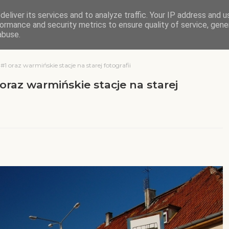
eliver its services and to analyze traffic. Your IP address and 
ormance and security metrics to ensure quality of service, gen
abuse.
 oraz warmińskie stacje na starej fotografii
raz warmińskie stacje na starej