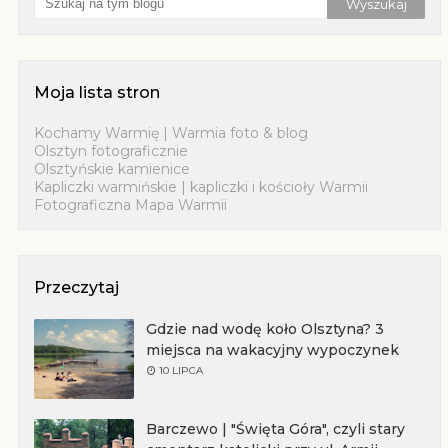
Moja lista stron
Kochamy Warmię | Warmia foto & blog
Olsztyn fotograficznie
Olsztyńskie kamienice
Kapliczki warmińskie | kapliczki i kościoły Warmii
Fotograficzna Mapa Warmii
Przeczytaj
Gdzie nad wodę koło Olsztyna? 3
miejsca na wakacyjny wypoczynek
10 LIPCA
Barczewo | "Święta Góra", czyli stary