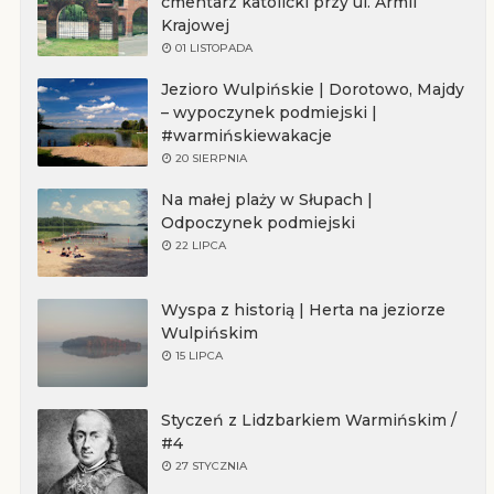
cmentarz katolicki przy ul. Armii
Krajowej
01 LISTOPADA
Jezioro Wulpińskie | Dorotowo, Majdy
– wypoczynek podmiejski |
#warmińskiewakacje
20 SIERPNIA
Na małej plaży w Słupach |
Odpoczynek podmiejski
22 LIPCA
Wyspa z historią | Herta na jeziorze
Wulpińskim
15 LIPCA
Styczeń z Lidzbarkiem Warmińskim /
#4
27 STYCZNIA