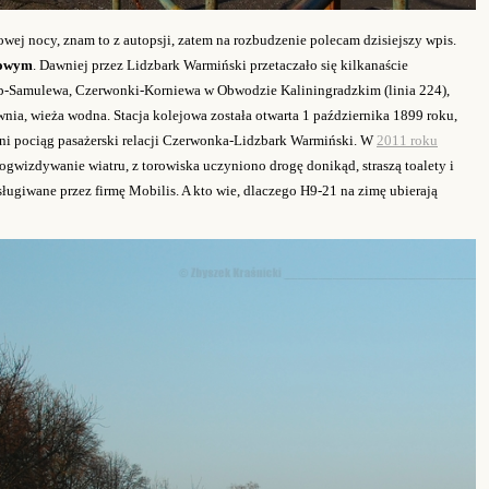
wej nocy, znam to z autopsji, zatem na rozbudzenie polecam dzisiejszy wpis.
jowym
. Dawniej przez Lidzbark Warmiński przetaczało się kilkanaście
top-Samulewa, Czerwonki-Korniewa w Obwodzie Kaliningradzkim (linia 224),
ia, wieża wodna. Stacja kolejowa została otwarta 1 października 1899 roku,
tni pociąg pasażerski relacji Czerwonka-Lidzbark Warmiński. W
2011 roku
pogwizdywanie wiatru, z torowiska uczyniono drogę donikąd, straszą toalety i
ługiwane przez firmę Mobilis. A kto wie, dlaczego H9-21 na zimę ubierają