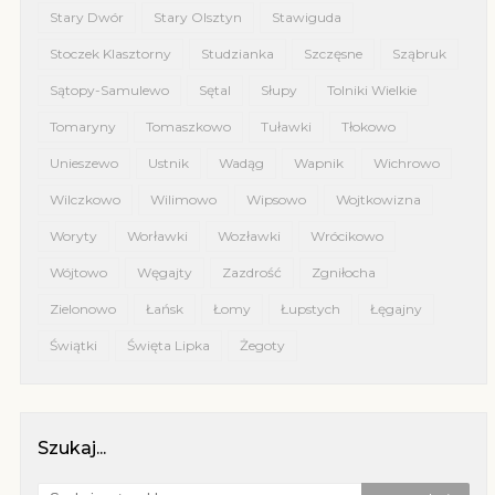
Stary Dwór
Stary Olsztyn
Stawiguda
Stoczek Klasztorny
Studzianka
Szczęsne
Sząbruk
Sątopy-Samulewo
Sętal
Słupy
Tolniki Wielkie
Tomaryny
Tomaszkowo
Tuławki
Tłokowo
Unieszewo
Ustnik
Wadąg
Wapnik
Wichrowo
Wilczkowo
Wilimowo
Wipsowo
Wojtkowizna
Woryty
Worławki
Wozławki
Wrócikowo
Wójtowo
Węgajty
Zazdrość
Zgniłocha
Zielonowo
Łańsk
Łomy
Łupstych
Łęgajny
Świątki
Święta Lipka
Żegoty
Szukaj...