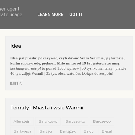
user-agent
O BLOGU
WARMIA
KOŚCIOŁY WARMII
KAPLICZKI WARMII
erate usage
LEARN MORE
GOT IT
Idea
Idea jest prosta:
pokazywać, czyli dawać Wam Warmię, jej historię,
kulturę, przyrodę, piękno... Miło mi, że od 19 lat jesteście ze mną.
kochamywarmie.pl
to ponad 1500 wpisów | 50 tys. komentarzy | prawie
40 tys. zdjęć Warmii | 35 tys. obserwatorów. Dołącz do zespołu!
______
Tematy | Miasta i wsie Warmii
Allenstein
Barcikowo
Barczewko
Barczewo
Barkweda
Bartąg
Bartążek
Bałdy
Biesal