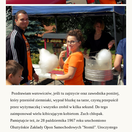
Pozdrawiam
watowiczów
, jeśli tu zajrzycie oraz zawodnika poniżej,
który przeniósł ziemniaki, wyprał bluzkę na tarze
, czystą
przepuścił
przez
wyżymaczkę
i wszystko zrobił w kilka sekund.
Do tego
zaimponował wielu
kibicującym
kobietom
. Zuch chłopak.
Pamiętajcie też, że
28 października 1967 roku uruchomiono
Olsztyńskie Zakłady Opon Samochodowych "Stomil". Uroczystego