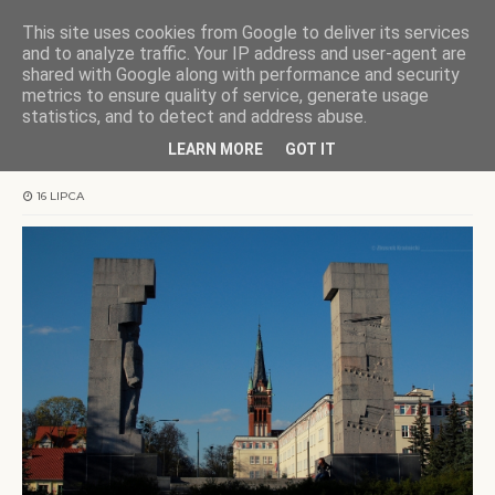
This site uses cookies from Google to deliver its services
KOCHAMY WARMIĘ
and to analyze traffic. Your IP address and user-agent are
shared with Google along with performance and security
metrics to ensure quality of service, generate usage
Strona główna
street
Klasyka gatunku pod
Szubienicami
statistics, and to detect and address abuse.
LEARN MORE
GOT IT
Klasyka gatunku pod
Szubienicami
16 LIPCA