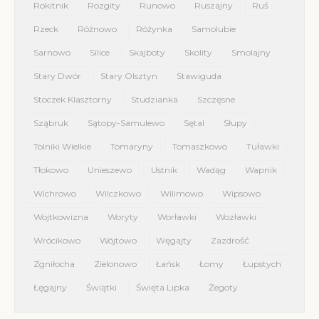
Rokitnik
Rozgity
Runowo
Ruszajny
Ruś
Rzeck
Różnowo
Różynka
Samolubie
Sarnowo
Silice
Skajboty
Skolity
Smolajny
Stary Dwór
Stary Olsztyn
Stawiguda
Stoczek Klasztorny
Studzianka
Szczęsne
Sząbruk
Sątopy-Samulewo
Sętal
Słupy
Tolniki Wielkie
Tomaryny
Tomaszkowo
Tuławki
Tłokowo
Unieszewo
Ustnik
Wadąg
Wapnik
Wichrowo
Wilczkowo
Wilimowo
Wipsowo
Wojtkowizna
Woryty
Worławki
Wozławki
Wrócikowo
Wójtowo
Węgajty
Zazdrość
Zgniłocha
Zielonowo
Łańsk
Łomy
Łupstych
Łęgajny
Świątki
Święta Lipka
Żegoty