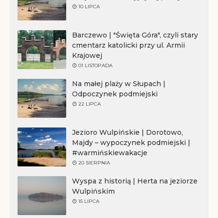
10 LIPCA
Barczewo | "Święta Góra", czyli stary
cmentarz katolicki przy ul. Armii
Krajowej
01 LISTOPADA
Na małej plaży w Słupach |
Odpoczynek podmiejski
22 LIPCA
Jezioro Wulpińskie | Dorotowo,
Majdy – wypoczynek podmiejski |
#warmińskiewakacje
20 SIERPNIA
Wyspa z historią | Herta na jeziorze
Wulpińskim
15 LIPCA