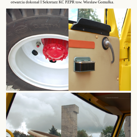
otwarcia dokonał I Sekretarz KC PZPR tow. Wiesław Gomułka.