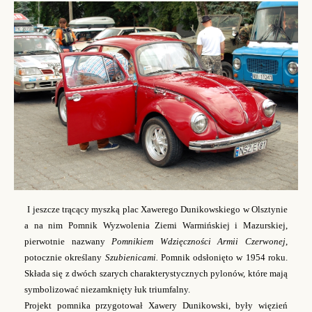
I jeszcze trącący myszką plac Xawerego Dunikowskiego w Olsztynie
a na nim Pomnik Wyzwolenia Ziemi Warmińskiej i Mazurskiej,
pierwotnie nazwany
Pomnikiem Wdzięczności Armii Czerwonej
,
potocznie określany
Szubienicami.
Pomnik odsłonięto w 1954 roku.
Składa się z dwóch szarych charakterystycznych pylonów, które mają
symbolizować niezamknięty łuk triumfalny.
Projekt pomnika
przygotował
Xawery Dunikowski, były więzień