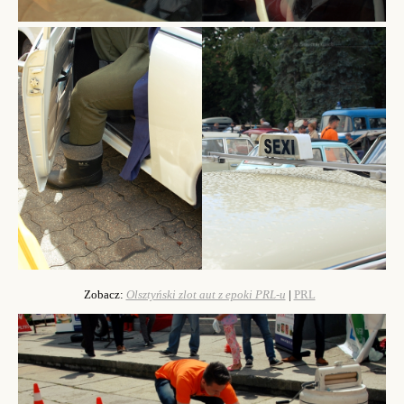
Zobacz:
Olsztyński zlot aut z epoki PRL-u
|
PRL