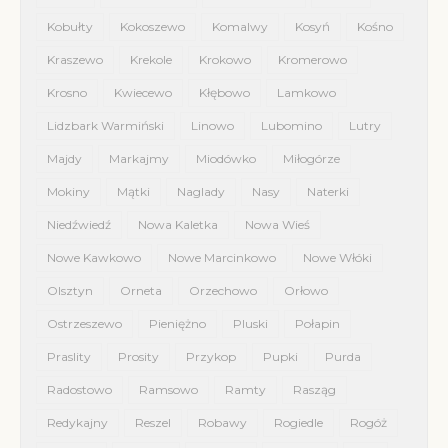
Kobułty
Kokoszewo
Komalwy
Kosyń
Kośno
Kraszewo
Krekole
Krokowo
Kromerowo
Krosno
Kwiecewo
Kłębowo
Lamkowo
Lidzbark Warmiński
Linowo
Lubomino
Lutry
Majdy
Markajmy
Miodówko
Miłogórze
Mokiny
Mątki
Naglady
Nasy
Naterki
Niedźwiedź
Nowa Kaletka
Nowa Wieś
Nowe Kawkowo
Nowe Marcinkowo
Nowe Włóki
Olsztyn
Orneta
Orzechowo
Orłowo
Ostrzeszewo
Pieniężno
Pluski
Połapin
Praslity
Prosity
Przykop
Pupki
Purda
Radostowo
Ramsowo
Ramty
Rasząg
Redykajny
Reszel
Robawy
Rogiedle
Rogóż