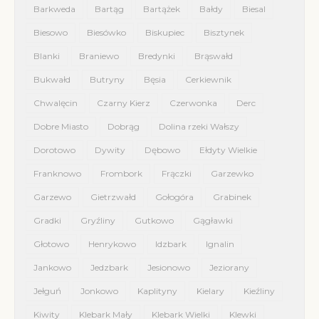
Barkweda
Bartąg
Bartążek
Bałdy
Biesal
Biesowo
Biesówko
Biskupiec
Bisztynek
Blanki
Braniewo
Bredynki
Brąswałd
Bukwałd
Butryny
Bęsia
Cerkiewnik
Chwalęcin
Czarny Kierz
Czerwonka
Derc
Dobre Miasto
Dobrąg
Dolina rzeki Wałszy
Dorotowo
Dywity
Dębowo
Ełdyty Wielkie
Franknowo
Frombork
Frączki
Garzewko
Garzewo
Gietrzwałd
Gołogóra
Grabinek
Gradki
Gryźliny
Gutkowo
Gągławki
Głotowo
Henrykowo
Idzbark
Ignalin
Jankowo
Jedzbark
Jesionowo
Jeziorany
Jełguń
Jonkowo
Kaplityny
Kielary
Kieźliny
Kiwity
Klebark Mały
Klebark Wielki
Klewki