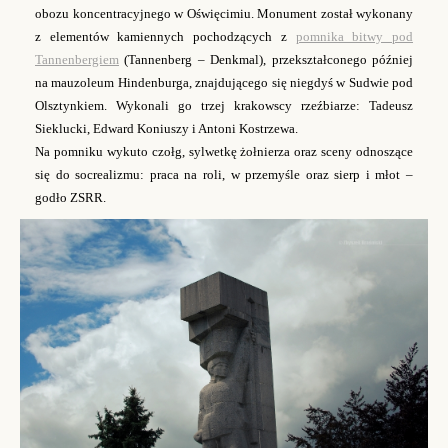
obozu koncentracyjnego w Oświęcimiu. Monument został wykonany
z elementów kamiennych pochodzących z
pomnika bitwy pod
Tannenbergiem
(Tannenberg – Denkmal), przekształconego później
na mauzoleum Hindenburga, znajdującego się niegdyś w Sudwie pod
Olsztynkiem. Wykonali go trzej krakowscy rzeźbiarze: Tadeusz
Sieklucki, Edward Koniuszy i Antoni Kostrzewa.
Na pomniku wykuto czołg, sylwetkę żołnierza oraz sceny odnoszące
się do socrealizmu: prac
a
na roli
,
w przemyśle oraz sierp i młot –
godło ZSRR.