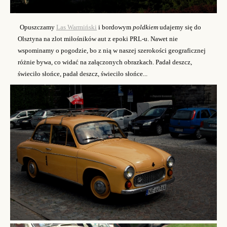
Opuszczamy
Las Warmiński
i
bordowym
p
oldkiem
udajemy się do
Olsztyna na zlot
miłośników
aut z epoki PRL-u. Nawet nie
wspominamy o pogodzie, bo z nią w naszej szerokości geograficznej
różnie bywa, co widać na załączonych obrazkach.
Padał
deszcz
,
świeciło słońce, padał
deszcz
, świeciło
słońce
...