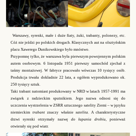
Warszawy,
s
yrenki, małe i duże
f
iaty,
ż
uki,
t
rabanty,
p
olonezy, etc.
Cóż nie jeździ po polskich drogach. Klasycznych aut na olsztyńskim
placu Xawerego Dunikowskiego było mnóstwo.
Przypomnę tylko, że
w
arszawa była pierwszym powojennym polskim
autem osobowym. 6 listopada 1951 pierwszy samochód zjechał z
taśmy montażowej. W fabryce pracowało wówczas 10 tysięcy osób.
Produkcja trwała dokładnie 22 lata, a ogółem wyprodukowano ok.
250 tysięcy sztuk.
Taki
t
rabant natomiast produkowany w NRD w latach 1957-1991 ma
związek z radzieckim sputnikiem. Jego nazwa odnosi się do
uczczenia wystrzelenia w ZSRR sztucznego satelity Ziemi – w języku
niemieckim
trabant
znaczy właśnie
satelita
.
A c
harakterystyczne
drzwi
s
yren
ki
otrzymały nazwę
do łapania drobiu
, ponieważ
otwierały się pod wiatr.