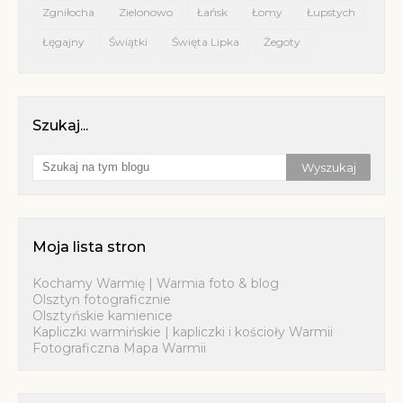
Zgniłocha
Zielonowo
Łańsk
Łomy
Łupstych
Łęgajny
Świątki
Święta Lipka
Żegoty
Szukaj...
Moja lista stron
Kochamy Warmię | Warmia foto & blog
Olsztyn fotograficznie
Olsztyńskie kamienice
Kapliczki warmińskie | kapliczki i kościoły Warmii
Fotograficzna Mapa Warmii