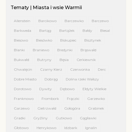
Tematy | Miasta i wsie Warmii
Allenstein
Barcikowo
Barczewko
Barczewo
Barkweda
Bartąg
Bartążek
Bałdy
Biesal
Biesowo
Biesówko
Biskupiec
Bisztynek
Blanki
Braniewo
Bredynki
Brąswałd
Bukwałd
Butryny
Bęsia
Cerkiewnik
Chwalęcin
Czarny Kierz
Czerwonka
Derc
Dobre Miasto
Dobrąg
Dolina rzeki Wałszy
Dorotowo
Dywity
Dębowo
Ełdyty Wielkie
Franknowo
Frombork
Frączki
Garzewko
Garzewo
Gietrzwałd
Gołogóra
Grabinek
Gradki
Gryźliny
Gutkowo
Gągławki
Głotowo
Henrykowo
Idzbark
Ignalin