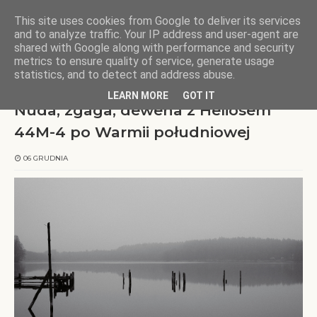
This site uses cookies from Google to deliver its services
KOCHAMY WARMIĘ
and to analyze traffic. Your IP address and user-agent are
shared with Google along with performance and security
metrics to ensure quality of service, generate usage
Strona główna
Wulpińskie
Nuda, zgaga, dewena z Heliosem 44M-4
statistics, and to detect and address abuse.
po Warmii południowej
LEARN MORE
GOT IT
Nuda, zgaga, dewena z Heliosem
44M-4 po Warmii południowej
06 GRUDNIA