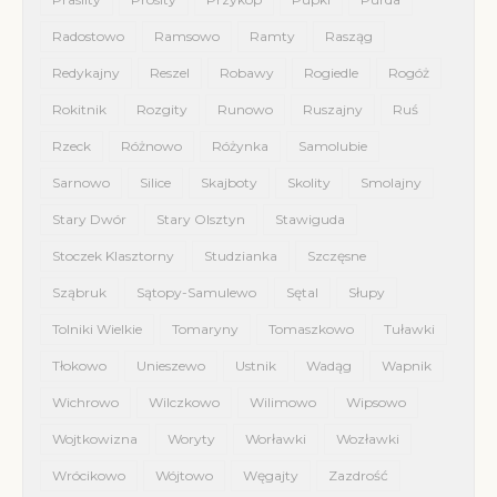
Radostowo
Ramsowo
Ramty
Rasząg
Redykajny
Reszel
Robawy
Rogiedle
Rogóż
Rokitnik
Rozgity
Runowo
Ruszajny
Ruś
Rzeck
Różnowo
Różynka
Samolubie
Sarnowo
Silice
Skajboty
Skolity
Smolajny
Stary Dwór
Stary Olsztyn
Stawiguda
Stoczek Klasztorny
Studzianka
Szczęsne
Sząbruk
Sątopy-Samulewo
Sętal
Słupy
Tolniki Wielkie
Tomaryny
Tomaszkowo
Tuławki
Tłokowo
Unieszewo
Ustnik
Wadąg
Wapnik
Wichrowo
Wilczkowo
Wilimowo
Wipsowo
Wojtkowizna
Woryty
Worławki
Wozławki
Wrócikowo
Wójtowo
Węgajty
Zazdrość