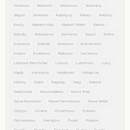
Jankowo
Jedzbark
Jesionowo
Jeziorany
Jełguń
Jonkowo
Kaplityny
Kielary
Kieźliny
Kiwity
Klebark Mały
Klebark Wielki
Klewki
Kobułty
Kokoszewo
Komalwy
Kosyń
Kośno
Kraszewo
Krekole
Krokowo
Kromerowo
Krosno
Kwiecewo
Kłębowo
Lamkowo
Lidzbark Warmiński
Linowo
Lubomino
Lutry
Majdy
Markajmy
Miodówko
Miłogórze
Mokiny
Mątki
Naglady
Nasy
Naterki
Niedźwiedź
Nowa Kaletka
Nowa Wieś
Nowe Kawkowo
Nowe Marcinkowo
Nowe Włóki
Olsztyn
Orneta
Orzechowo
Orłowo
Ostrzeszewo
Pieniężno
Pluski
Połapin
Praslity
Prosity
Przykop
Pupki
Purda