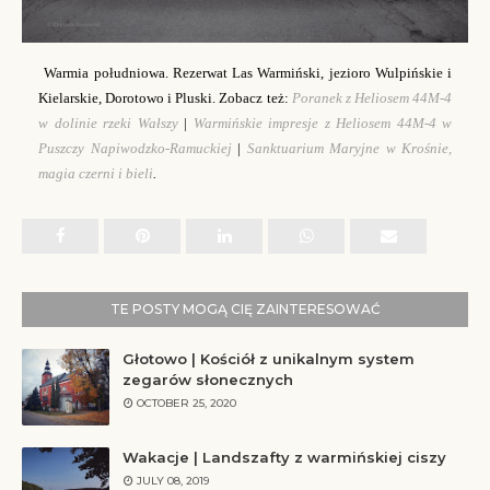
Warmia południowa. Rezerwat Las Warmiński, jezioro Wulpińskie i
Kielarskie, Dorotowo i Pluski. Zobacz też:
Poranek z Heliosem 44M-4
w dolinie rzeki Wałszy
|
Warmińskie impresje z Heliosem 44M-4 w
Puszczy Napiwodzko-Ramuckiej
|
Sanktuarium Maryjne w Krośnie,
magia czerni i bieli
.
TE POSTY MOGĄ CIĘ ZAINTERESOWAĆ
Głotowo | Kościół z unikalnym system
zegarów słonecznych
OCTOBER 25, 2020
Wakacje | Landszafty z warmińskiej ciszy
JULY 08, 2019