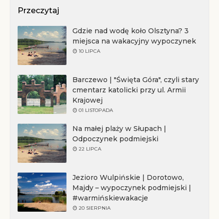
Przeczytaj
Gdzie nad wodę koło Olsztyna? 3
miejsca na wakacyjny wypoczynek
10 LIPCA
Barczewo | "Święta Góra", czyli stary
cmentarz katolicki przy ul. Armii
Krajowej
01 LISTOPADA
Na małej plaży w Słupach |
Odpoczynek podmiejski
22 LIPCA
Jezioro Wulpińskie | Dorotowo,
Majdy – wypoczynek podmiejski |
#warmińskiewakacje
20 SIERPNIA