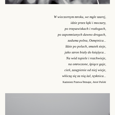
W wieczornym mroku, we mgle szarej,
idzie przez łąki i moczary,
po trzęsawiskach i rozłogach,
po zapomnianych dawno drogach,
zaduma polna, Osmętnica...
Idzie po polach, smutek sieje,
jako szron biały do księżyca...
Na wód topiele i rozchwieje,
na omroczone, śpiące gaje,
cień, zasępienie od niej wieje,
włóczą się za nią żal, tęsknica...
Kazimierz Przerwa-Tetmajer,
Anioł Pański