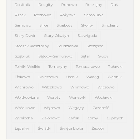
Rokitnik
Rozgity
Runowo
Ruszajny
Ruś
Rzeck
Różnowo
Różynka
Samolubie
Sarnowo
Silice
Skajboty
Skolity
Smolajny
Stary Dwór
Stary Olsztyn
Stawiguda
Stoczek Klasztorny
Studzianka
Szczęsne
Sząbruk
Sątopy-Samulewo
Sętal
Słupy
Tolniki Wielkie
Tomaryny
Tomaszkowo
Tuławki
Tłokowo
Unieszewo
Ustnik
Wadąg
Wapnik
Wichrowo
Wilczkowo
Wilimowo
Wipsowo
Wojtkowizna
Woryty
Worławki
Wozławki
Wrócikowo
Wójtowo
Węgajty
Zazdrość
Zgniłocha
Zielonowo
Łańsk
Łomy
Łupstych
Łęgajny
Świątki
Święta Lipka
Żegoty