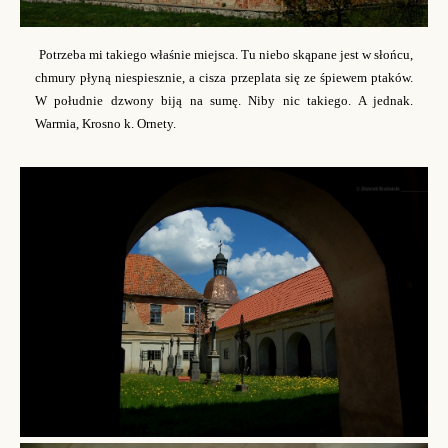
Potrzeba mi takiego właśnie miejsca. Tu niebo skąpane jest w słońcu,
chmury płyną niespiesznie, a cisza przeplata się ze śpiewem ptaków.
W południe dzwony biją na sumę. Niby nic takiego. A jednak.
Warmia, Krosno k. Ornety.