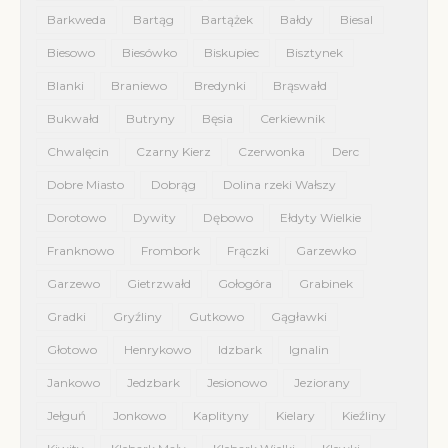
Barkweda
Bartąg
Bartążek
Bałdy
Biesal
Biesowo
Biesówko
Biskupiec
Bisztynek
Blanki
Braniewo
Bredynki
Brąswałd
Bukwałd
Butryny
Bęsia
Cerkiewnik
Chwalęcin
Czarny Kierz
Czerwonka
Derc
Dobre Miasto
Dobrąg
Dolina rzeki Wałszy
Dorotowo
Dywity
Dębowo
Ełdyty Wielkie
Franknowo
Frombork
Frączki
Garzewko
Garzewo
Gietrzwałd
Gołogóra
Grabinek
Gradki
Gryźliny
Gutkowo
Gągławki
Głotowo
Henrykowo
Idzbark
Ignalin
Jankowo
Jedzbark
Jesionowo
Jeziorany
Jełguń
Jonkowo
Kaplityny
Kielary
Kieźliny