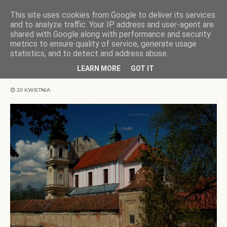
This site uses cookies from Google to deliver its services
KOCHAMY WARMIĘ
and to analyze traffic. Your IP address and user-agent are
shared with Google along with performance and security
metrics to ensure quality of service, generate usage
Strona główna
Warmia
Miejsce ciszy
statistics, and to detect and address abuse.
LEARN MORE
GOT IT
Miejsce ciszy
20 KWIETNIA