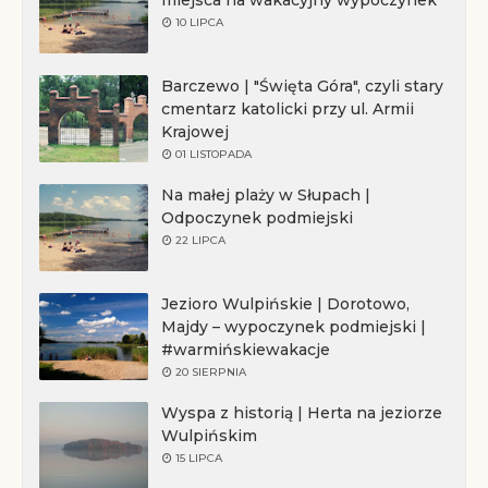
10 LIPCA
Barczewo | "Święta Góra", czyli stary
cmentarz katolicki przy ul. Armii
Krajowej
01 LISTOPADA
Na małej plaży w Słupach |
Odpoczynek podmiejski
22 LIPCA
Jezioro Wulpińskie | Dorotowo,
Majdy – wypoczynek podmiejski |
#warmińskiewakacje
20 SIERPNIA
Wyspa z historią | Herta na jeziorze
Wulpińskim
15 LIPCA