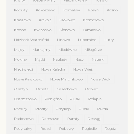
Kiwity
Klebark Mały
Klebark Wielki
Klewki
Kobułty
Kokoszewo
Komalwy
Kosyń
Kośno
Kraszewo
Krekole
Krokowo
Kromerowo
Krosno
Kwiecewo
Kłębowo
Lamkowo
Lidzbark Warmiński
Linowo
Lubomino
Lutry
Majdy
Markajmy
Miodówko
Miłogórze
Mokiny
Mątki
Naglady
Nasy
Naterki
Niedźwiedź
Nowa Kaletka
Nowa Wieś
Nowe Kawkowo
Nowe Marcinkowo
Nowe Włóki
Olsztyn
Orneta
Orzechowo
Orłowo
Ostrzeszewo
Pieniężno
Pluski
Połapin
Praslity
Prosity
Przykop
Pupki
Purda
Radostowo
Ramsowo
Ramty
Rasząg
Redykajny
Reszel
Robawy
Rogiedle
Rogóż