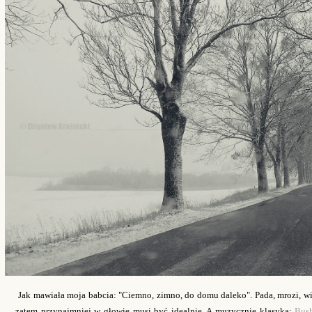
Jak mawiała moja babcia: "Ciemno, zimno, do domu daleko". Pada, mrozi, w
zatem przynajmniej w głowie musi być idealnie. A muzycznie klasyka:
Bus