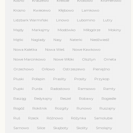
Kośno
Kraszewo
Krekole
Krokowo
Kromerowo
Krosno
Kwiecewo
Kłębowo
Lamkowo
Lidzbark Warmiński
Linowo
Lubomino
Lutry
Majdy
Markajmy
Miodówko
Miłogórze
Mokiny
Mątki
Naglady
Nasy
Naterki
Niedźwiedź
Nowa Kaletka
Nowa Wieś
Nowe Kawkowo
Nowe Marcinkowo
Nowe Włóki
Olsztyn
Orneta
Orzechowo
Orłowo
Ostrzeszewo
Pieniężno
Pluski
Połapin
Praslity
Prosity
Przykop
Pupki
Purda
Radostowo
Ramsowo
Ramty
Rasząg
Redykajny
Reszel
Robawy
Rogiedle
Rogóż
Rokitnik
Rozgity
Runowo
Ruszajny
Ruś
Rzeck
Różnowo
Różynka
Samolubie
Sarnowo
Silice
Skajboty
Skolity
Smolajny