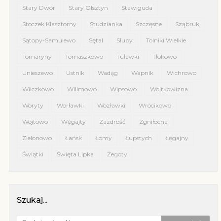
Stary Dwór
Stary Olsztyn
Stawiguda
Stoczek Klasztorny
Studzianka
Szczęsne
Sząbruk
Sątopy-Samulewo
Sętal
Słupy
Tolniki Wielkie
Tomaryny
Tomaszkowo
Tuławki
Tłokowo
Unieszewo
Ustnik
Wadąg
Wapnik
Wichrowo
Wilczkowo
Wilimowo
Wipsowo
Wojtkowizna
Woryty
Worławki
Wozławki
Wrócikowo
Wójtowo
Węgajty
Zazdrość
Zgniłocha
Zielonowo
Łańsk
Łomy
Łupstych
Łęgajny
Świątki
Święta Lipka
Żegoty
Szukaj...