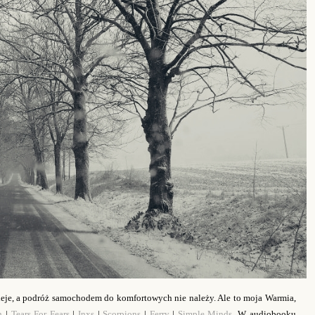
ieje, a podróż samochodem do komfortowych nie należy. Ale to moja Warmia,
h
|
Tears For Fears
|
Inxs
|
Scorpions
|
Ferry
|
Simple Minds
. W audiobooku