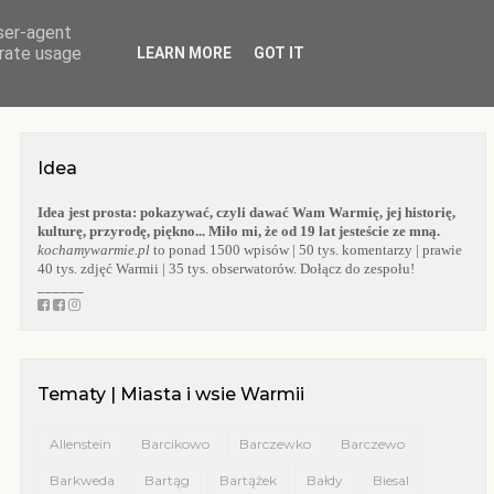
user-agent
O BLOGU
WARMIA
KOŚCIOŁY WARMII
KAPLICZKI WARMII
erate usage
LEARN MORE
GOT IT
Idea
Idea jest prosta:
pokazywać, czyli dawać Wam Warmię, jej historię,
kulturę, przyrodę, piękno... Miło mi, że od 19 lat jesteście ze mną.
kochamywarmie.pl
to ponad 1500 wpisów | 50 tys. komentarzy | prawie
40 tys. zdjęć Warmii | 35 tys. obserwatorów. Dołącz do zespołu!
______
Tematy | Miasta i wsie Warmii
Allenstein
Barcikowo
Barczewko
Barczewo
Barkweda
Bartąg
Bartążek
Bałdy
Biesal