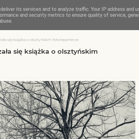
eliver its services and to analyze traffic. Your IP address and 
ormance and security metrics to ensure quality of service, gen
abuse.
ała się książka o olsztyńskim fotoreporterze
ała się książka o olsztyńskim