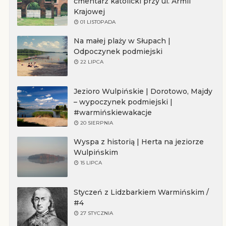
cmentarz katolicki przy ul. Armii
Krajowej
01 LISTOPADA
Na małej plaży w Słupach |
Odpoczynek podmiejski
22 LIPCA
Jezioro Wulpińskie | Dorotowo, Majdy
– wypoczynek podmiejski |
#warmińskiewakacje
20 SIERPNIA
Wyspa z historią | Herta na jeziorze
Wulpińskim
15 LIPCA
Styczeń z Lidzbarkiem Warmińskim /
#4
27 STYCZNIA