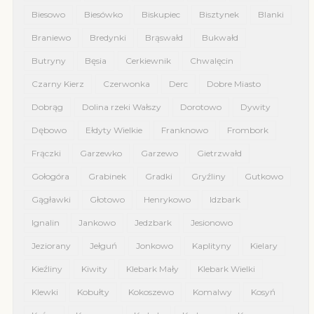
Biesowo
Biesówko
Biskupiec
Bisztynek
Blanki
Braniewo
Bredynki
Brąswałd
Bukwałd
Butryny
Bęsia
Cerkiewnik
Chwalęcin
Czarny Kierz
Czerwonka
Derc
Dobre Miasto
Dobrąg
Dolina rzeki Wałszy
Dorotowo
Dywity
Dębowo
Ełdyty Wielkie
Franknowo
Frombork
Frączki
Garzewko
Garzewo
Gietrzwałd
Gołogóra
Grabinek
Gradki
Gryźliny
Gutkowo
Gągławki
Głotowo
Henrykowo
Idzbark
Ignalin
Jankowo
Jedzbark
Jesionowo
Jeziorany
Jełguń
Jonkowo
Kaplityny
Kielary
Kieźliny
Kiwity
Klebark Mały
Klebark Wielki
Klewki
Kobułty
Kokoszewo
Komalwy
Kosyń