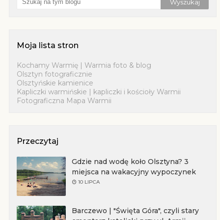
Moja lista stron
Kochamy Warmię | Warmia foto & blog
Olsztyn fotograficznie
Olsztyńskie kamienice
Kapliczki warmińskie | kapliczki i kościoły Warmii
Fotograficzna Mapa Warmii
Przeczytaj
Gdzie nad wodę koło Olsztyna? 3
miejsca na wakacyjny wypoczynek
10 LIPCA
Barczewo | "Święta Góra", czyli stary