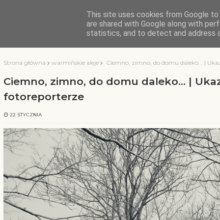
This site uses cookies from Google to d
KOCHAMY WARMIĘ
are shared with Google along with perf
statistics, and to detect and address 
Strona główna
warmińskie aleje
Ciemno, zimno, do domu daleko... | Ukaz
Ciemno, zimno, do domu daleko... | Ukaz
fotoreporterze
22 STYCZNIA