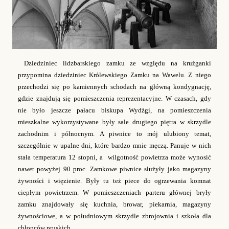
Dziedziniec lidzbarskiego zamku ze względu na krużganki
przypomina dziedziniec Królewskiego Zamku na Wawelu. Z niego
przechodzi się po kamiennych schodach na główną kondygnację,
gdzie znajdują się pomieszczenia reprezentacyjne. W czasach, gdy
nie było jeszcze pałacu biskupa Wydżgi, na pomieszczenia
mieszkalne wykorzystywane były sale drugiego piętra w skrzydle
zachodnim i północnym.
A piwnice to mój ulubiony temat,
szczególnie w upalne dni, które bardzo mnie męczą. Panuje w nich
stała temperatura 12 stopni, a wilgotność powietrza może wynosić
nawet powyżej 90 proc. Zamkowe piwnice służyły jako magazyny
żywności i więzienie. Były tu też piece do ogrzewania komnat
ciepłym powietrzem. W pomieszczeniach parteru głównej bryły
zamku znajdowały się kuchnia, browar, piekarnia, magazyny
żywnościowe, a w południowym skrzydle zbrojownia i szkoła dla
chłopców pruskich.