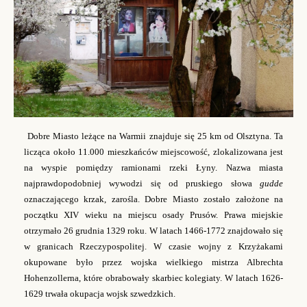
Dobre Miasto leżące na Warmii znajduje się 25 km od Olsztyna. Ta
licząca około 11.000 mieszkańców miejscowość, zlokalizowana jest
na wyspie pomiędzy ramionami rzeki Łyny. Nazwa miasta
najprawdopodobniej wywodzi się od pruskiego słowa
gudde
oznaczającego
krzak, zarośla. Dobre Miasto zostało założone na
początku XIV wieku na miejscu osady Prusów. Prawa miejskie
otrzymało 26 grudnia 1329 roku. W latach 1466-1772 znajdowało się
w granicach Rzeczypospolitej. W czasie wojny z Krzyżakami
okupowane było przez wojska wielkiego mistrza Albrechta
Hohenzollerna, które obrabowały skarbiec kolegiaty. W latach 1626-
1629 trwała okupacja wojsk szwedzkich.