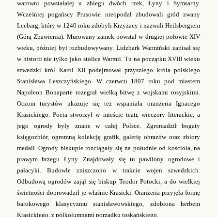
warowni powstałałej u zbiegu dwóch rzek, Łyny i Symsarny.
Wcześniej pogańscy Prusowie nieopodal zbudowali gród zwany
Lecbarg, który w 1240 roku zdobyli Krzyżacy i nazwali Heilsbergiem
(Górą Zbawienia). Murowany zamek powstał w drugiej połowie XIV
wieku, później był rozbudowywany.
Lidzbark Warmiński zapisał się
w historii nie tylko jako stolica Warmii. Tu na początku XVIII wieku
szwedzki król Karol XII podejmował przyszłego króla polskiego
Stanisława Leszczyńskiego. W czerwcu 1807 roku pod miastem
Napoleon Bonaparte rozegrał wielką bitwę z wojskami rosyjskimi.
Oczom turystów ukazuje się też wspaniała oranżeria Ignacego
Krasickiego. Poeta stworzył w mieście teatr, wieczory literackie, a
jego ogrody były znane w całej Polsce. Zgromadził bogaty
księgozbiór, ogromną kolekcję grafik, galerię obrazów oraz zbiory
medali.
Ogrody biskupie rozciągały się na południe od kościoła, na
prawym brzegu Łyny. Znajdowały się tu pawilony ogrodowe i
pałacyki. Budowle zniszczono w trakcie wojen szwedzkich.
Odbudową ogrodów zajął się biskup Teodor Potocki, a do wielkiej
świetności doprowadził je właśnie Krasicki. Oranżeria przyjęła formę
barokowego klasycyzmu stanisławowskiego, zdobiona herbem
Krasickiego, z półkolumnami porządku toskańskiego.