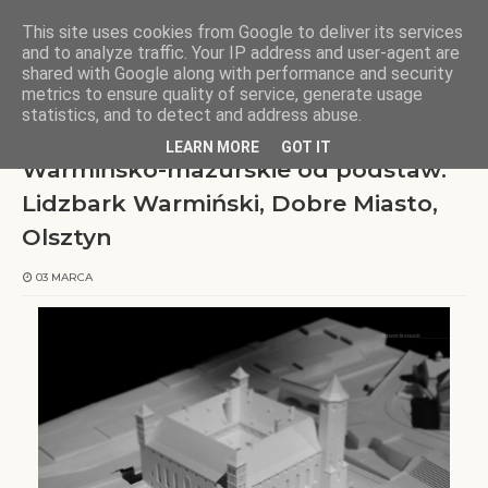
This site uses cookies from Google to deliver its services
KOCHAMY WARMIĘ
and to analyze traffic. Your IP address and user-agent are
shared with Google along with performance and security
metrics to ensure quality of service, generate usage
Strona główna
zamki
Warmińsko-mazurskie od podstaw: Lidzbark
statistics, and to detect and address abuse.
Warmiński, Dobre Miasto, Olsztyn
LEARN MORE
GOT IT
Warmińsko-mazurskie od podstaw:
Lidzbark Warmiński, Dobre Miasto,
Olsztyn
03 MARCA