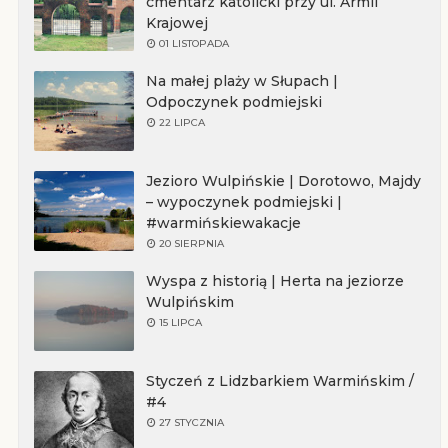
cmentarz katolicki przy ul. Armii
Krajowej
01 LISTOPADA
Na małej plaży w Słupach |
Odpoczynek podmiejski
22 LIPCA
Jezioro Wulpińskie | Dorotowo, Majdy
– wypoczynek podmiejski |
#warmińskiewakacje
20 SIERPNIA
Wyspa z historią | Herta na jeziorze
Wulpińskim
15 LIPCA
Styczeń z Lidzbarkiem Warmińskim /
#4
27 STYCZNIA