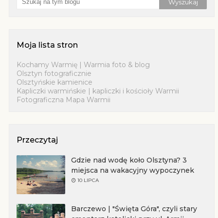
Moja lista stron
Kochamy Warmię | Warmia foto & blog
Olsztyn fotograficznie
Olsztyńskie kamienice
Kapliczki warmińskie | kapliczki i kościoły Warmii
Fotograficzna Mapa Warmii
Przeczytaj
Gdzie nad wodę koło Olsztyna? 3
miejsca na wakacyjny wypoczynek
10 LIPCA
Barczewo | "Święta Góra", czyli stary