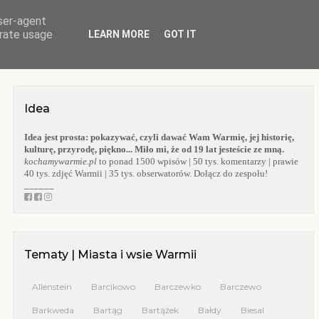
user-agent
O BLOGU
WARMIA
KOŚCIOŁY WARMII
KAPLICZKI WARMII
erate usage
LEARN MORE
GOT IT
Idea
Idea jest prosta:
pokazywać, czyli dawać Wam Warmię, jej historię,
kulturę, przyrodę, piękno... Miło mi, że od 19 lat jesteście ze mną.
kochamywarmie.pl
to ponad 1500 wpisów | 50 tys. komentarzy | prawie
40 tys. zdjęć Warmii | 35 tys. obserwatorów. Dołącz do zespołu!
______
Tematy | Miasta i wsie Warmii
Allenstein
Barcikowo
Barczewko
Barczewo
Barkweda
Bartąg
Bartążek
Bałdy
Biesal