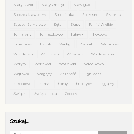
Stary Dwór
Stary Olsztyn
Stawiguda
Stoczek Klasztorny
Studzianka
Szczęsne
Sząbruk
Sątopy-Samulewo
Sętal
Słupy
Tolniki Wielkie
Tomaryny
Tomaszkowo
Tuławki
Tłokowo
Unieszewo
Ustnik
Wadąg
Wapnik
Wichrowo
Wilczkowo
Wilimowo
Wipsowo
Wojtkowizna
Woryty
Worławki
Wozławki
Wrócikowo
Wójtowo
Węgajty
Zazdrość
Zgniłocha
Zielonowo
Łańsk
Łomy
Łupstych
Łęgajny
Świątki
Święta Lipka
Żegoty
Szukaj...