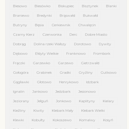
Biesowo
Biesówko
Biskupiec
Bisztynek
Blanki
Braniewo
Bredynki
Brąswałd
Bukwałd
Butryny
Bęsia
Cerkiewnik
Chwalęcin
Czarny Kierz
Czerwonka
Derc
Dobre Miasto
Dobrąg
Dolina rzeki Wałszy
Dorotowo
Dywity
Dębowo
Ełdyty Wielkie
Franknowo
Frombork
Frączki
Garzewko
Garzewo
Gietrzwałd
Gołogóra
Grabinek
Gradki
Gryźliny
Gutkowo
Gągławki
Głotowo
Henrykowo
Idzbark
Ignalin
Jankowo
Jedzbark
Jesionowo
Jeziorany
Jełguń
Jonkowo
Kaplityny
Kielary
Kieźliny
Kiwity
Klebark Mały
Klebark Wielki
Klewki
Kobułty
Kokoszewo
Komalwy
Kosyń