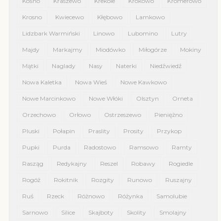
Kośno
Kraszewo
Krekole
Krokowo
Kromerowo
Krosno
Kwiecewo
Kłębowo
Lamkowo
Lidzbark Warmiński
Linowo
Lubomino
Lutry
Majdy
Markajmy
Miodówko
Miłogórze
Mokiny
Mątki
Naglady
Nasy
Naterki
Niedźwiedź
Nowa Kaletka
Nowa Wieś
Nowe Kawkowo
Nowe Marcinkowo
Nowe Włóki
Olsztyn
Orneta
Orzechowo
Orłowo
Ostrzeszewo
Pieniężno
Pluski
Połapin
Praslity
Prosity
Przykop
Pupki
Purda
Radostowo
Ramsowo
Ramty
Rasząg
Redykajny
Reszel
Robawy
Rogiedle
Rogóż
Rokitnik
Rozgity
Runowo
Ruszajny
Ruś
Rzeck
Różnowo
Różynka
Samolubie
Sarnowo
Silice
Skajboty
Skolity
Smolajny