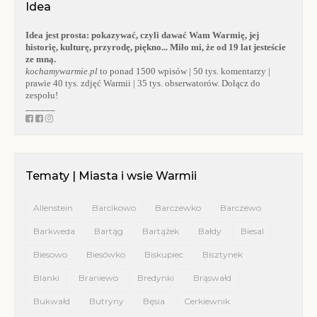
Idea
Idea jest prosta:
pokazywać, czyli dawać Wam Warmię, jej
historię, kulturę, przyrodę, piękno... Miło mi, że od 19 lat jesteście
ze mną.
kochamywarmie.pl
to ponad 1500 wpisów | 50 tys. komentarzy |
prawie 40 tys. zdjęć Warmii | 35 tys. obserwatorów. Dołącz do
zespołu!
______
Tematy | Miasta i wsie Warmii
Allenstein
Barcikowo
Barczewko
Barczewo
Barkweda
Bartąg
Bartążek
Bałdy
Biesal
Biesowo
Biesówko
Biskupiec
Bisztynek
Blanki
Braniewo
Bredynki
Brąswałd
Bukwałd
Butryny
Bęsia
Cerkiewnik