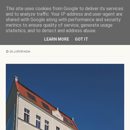
This site uses cookies from Google to deliver its services
KOCHAMY WARMIĘ
and to analyze traffic. Your IP address and user-agent are
shared with Google along with performance and security
metrics to ensure quality of service, generate usage
Strona główna
Olsztyn
Olsztyn | U Marii Zientary-Malewskiej
statistics, and to detect and address abuse.
LEARN MORE
GOT IT
Olsztyn | U Marii Zientary-Malewskiej
26 LISTOPADA