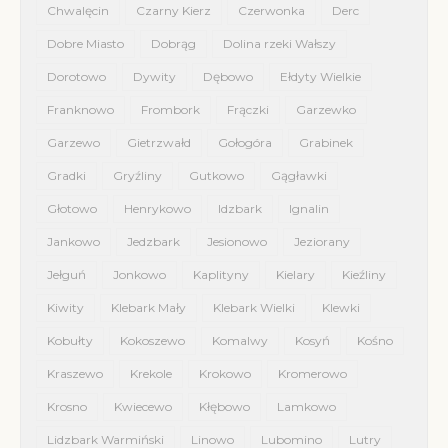
Chwalęcin
Czarny Kierz
Czerwonka
Derc
Dobre Miasto
Dobrąg
Dolina rzeki Wałszy
Dorotowo
Dywity
Dębowo
Ełdyty Wielkie
Franknowo
Frombork
Frączki
Garzewko
Garzewo
Gietrzwałd
Gołogóra
Grabinek
Gradki
Gryźliny
Gutkowo
Gągławki
Głotowo
Henrykowo
Idzbark
Ignalin
Jankowo
Jedzbark
Jesionowo
Jeziorany
Jełguń
Jonkowo
Kaplityny
Kielary
Kieźliny
Kiwity
Klebark Mały
Klebark Wielki
Klewki
Kobułty
Kokoszewo
Komalwy
Kosyń
Kośno
Kraszewo
Krekole
Krokowo
Kromerowo
Krosno
Kwiecewo
Kłębowo
Lamkowo
Lidzbark Warmiński
Linowo
Lubomino
Lutry