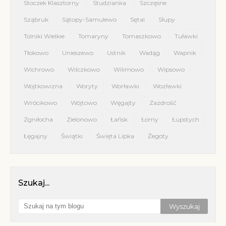
Stoczek Klasztorny
Studzianka
Szczęsne
Sząbruk
Sątopy-Samulewo
Sętal
Słupy
Tolniki Wielkie
Tomaryny
Tomaszkowo
Tuławki
Tłokowo
Unieszewo
Ustnik
Wadąg
Wapnik
Wichrowo
Wilczkowo
Wilimowo
Wipsowo
Wojtkowizna
Woryty
Worławki
Wozławki
Wrócikowo
Wójtowo
Węgajty
Zazdrość
Zgniłocha
Zielonowo
Łańsk
Łomy
Łupstych
Łęgajny
Świątki
Święta Lipka
Żegoty
Szukaj...