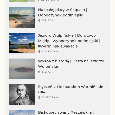
01 LISTOPADA
Na małej plaży w Słupach |
Odpoczynek podmiejski
22 LIPCA
Jezioro Wulpińskie | Dorotowo,
Majdy – wypoczynek podmiejski |
#warmińskiewakacje
20 SIERPNIA
Wyspa z historią | Herta na jeziorze
Wulpińskim
15 LIPCA
Styczeń z Lidzbarkiem Warmińskim
/ #4
27 STYCZNIA
Biskupiec zwany Reszelskim |