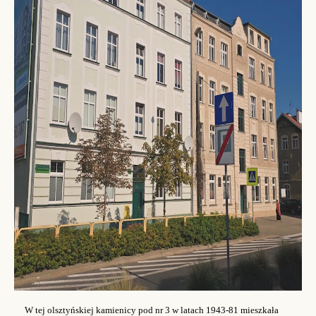
W tej olsztyńskiej kamienicy pod nr 3 w latach 1943-81 mieszkała