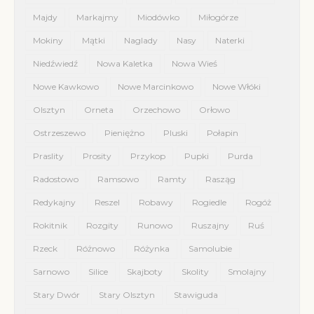
Majdy
Markajmy
Miodówko
Miłogórze
Mokiny
Mątki
Naglady
Nasy
Naterki
Niedźwiedź
Nowa Kaletka
Nowa Wieś
Nowe Kawkowo
Nowe Marcinkowo
Nowe Włóki
Olsztyn
Orneta
Orzechowo
Orłowo
Ostrzeszewo
Pieniężno
Pluski
Połapin
Praslity
Prosity
Przykop
Pupki
Purda
Radostowo
Ramsowo
Ramty
Rasząg
Redykajny
Reszel
Robawy
Rogiedle
Rogóż
Rokitnik
Rozgity
Runowo
Ruszajny
Ruś
Rzeck
Różnowo
Różynka
Samolubie
Sarnowo
Silice
Skajboty
Skolity
Smolajny
Stary Dwór
Stary Olsztyn
Stawiguda