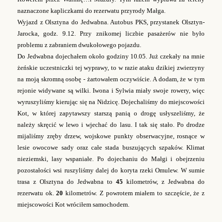
naznaczone kapliczkami do rezerwatu przyrody Małga.
Wyjazd z Olsztyna do Jedwabna. Autobus PKS, przystanek Olsztyn-
Jarocka, godz. 9.12. Przy znikomej liczbie pasażerów nie było
problemu z zabraniem dwukołowego pojazdu.
Do Jedwabna dojechałem około godziny 10.05. Już czekały na mnie
żeńskie uczestniczki tej wyprawy, to w razie ataku dzikiej zwierzyny
na moją skromną osobę - żartowałem oczywiście. A dodam, że w tym
rejonie widywane są wilki. Iwona i Sylwia miały swoje rowery, więc
wyruszyliśmy kierując się na Nidzicę. Dojechaliśmy do miejscowości
Kot, w której zapytawszy starszą panią o drogę usłyszeliśmy, że
należy skręcić w lewo i wjechać do lasu. I tak się stało. Po drodze
mijaliśmy zręby drzew, wojskowe punkty obserwacyjne, rosnące w
lesie owocowe sady oraz całe stada buszujących szpaków. Klimat
nieziemski, lasy wspaniałe. Po dojechaniu do Małgi i obejrzeniu
pozostałości wsi ruszyliśmy dalej do koryta rzeki Omulew.
W sumie
trasa z Olsztyna do Jedwabna to
45
kilometrów, z Jedwabna do
rezerwatu ok.
20
kilometrów. Z powrotem miałem to szczęście, że z
miejscowości Kot wróciłem samochodem.