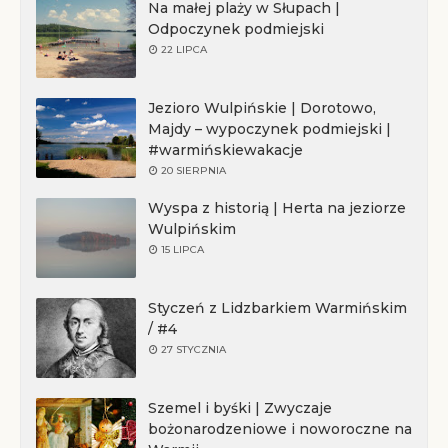
Na małej plaży w Słupach |
Odpoczynek podmiejski
22 LIPCA
Jezioro Wulpińskie | Dorotowo,
Majdy – wypoczynek podmiejski |
#warmińskiewakacje
20 SIERPNIA
Wyspa z historią | Herta na jeziorze
Wulpińskim
15 LIPCA
Styczeń z Lidzbarkiem Warmińskim
/ #4
27 STYCZNIA
Szemel i byśki | Zwyczaje
bożonarodzeniowe i noworoczne na