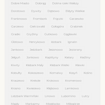
Dobre Miasto
Dobrąg
Dolina rzeki Wałszy
Dorotowo
Dywity
Dębowo
Ełdyty Wielkie
Franknowo
Frombork
Frączki
Garzewko
Garzewo
Gietrzwałd
Gołogóra
Grabinek
Gradki
Gryźliny
Gutkowo
Gągławki
Głotowo
Henrykowo
Idzbark
Ignalin
Jankowo
Jedzbark
Jesionowo
Jeziorany
Jełguń
Jonkowo
Kaplityny
Kielary
Kieźliny
Kiwity
Klebark Mały
Klebark Wielki
Klewki
Kobułty
Kokoszewo
Komalwy
Kosyń
Kośno
Kraszewo
Krekole
Krokowo
Kromerowo
Krosno
Kwiecewo
Kłębowo
Lamkowo
Lidzbark Warmiński
Linowo
Lubomino
Lutry
Majdy
Markajmy
Miodówko
Miłogórze