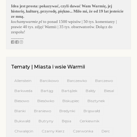
Idea jest prosta:
pokazywać, czyli dawać Wam Warmię, jej
historię, kulturę, przyrodę, piękno... Miło mi, że od 19 lat jesteście
ze mną.
kochamywarmie.pl
to ponad 1500 wpisów | 50 tys. komentarzy |
prawie 40 tys. zdjęć Warmii | 35 tys. obserwatorów. Dołącz do
zespołu!
______
Tematy | Miasta i wsie Warmii
Allenstein
Barcikowo
Barczewko
Barczewo
Barkweda
Bartąg
Bartążek
Bałdy
Biesal
Biesowo
Biesówko
Biskupiec
Bisztynek
Blanki
Braniewo
Bredynki
Brąswałd
Bukwałd
Butryny
Bęsia
Cerkiewnik
Chwalęcin
Czarny Kierz
Czerwonka
Derc