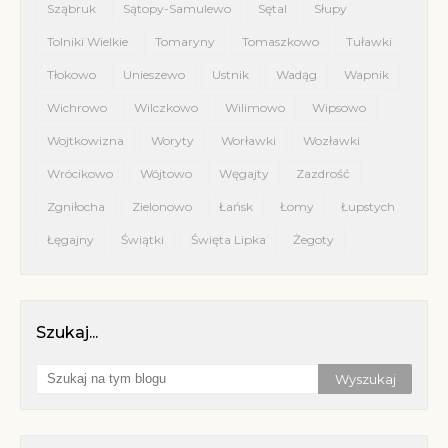
Sząbruk
Sątopy-Samulewo
Sętal
Słupy
Tolniki Wielkie
Tomaryny
Tomaszkowo
Tuławki
Tłokowo
Unieszewo
Ustnik
Wadąg
Wapnik
Wichrowo
Wilczkowo
Wilimowo
Wipsowo
Wojtkowizna
Woryty
Worławki
Wozławki
Wrócikowo
Wójtowo
Węgajty
Zazdrość
Zgniłocha
Zielonowo
Łańsk
Łomy
Łupstych
Łęgajny
Świątki
Święta Lipka
Żegoty
Szukaj...