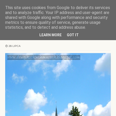
This site uses cookies from Google to deliver its services
KOCHAMY WARMIĘ
and to analyze traffic. Your IP address and user-agent are
shared with Google along with performance and security
metrics to ensure quality of service, generate usage
Strona główna
urbex
Rezerwat Małga
statistics, and to detect and address abuse.
LEARN MORE
GOT IT
Rezerwat Małga
28 LIPCA