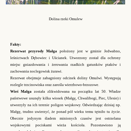
Dolina rzeki Omulew
Fakty:
Rezerwat przyrody Małga
położony jest w gminie Jedwabno,
leśnictwach Dębowiec i Uścianek. Utworzony został dla ochrony
miejsc gniazdowania i żerowania rzadkich gatunków ptaków i
zachowania noclegowisk żurawi.
Rezerwat obejmuje zabagniony odcinek doliny Omulwi. Występują
rozlegle trzcinowiska oraz zarośla wierzbowo-brzozowe.
Wieś Małga
została zlikwidowana na początku lat 50. Władze
państwowe usunęły kilka wiosek (Małgę, Chwalibogi, Piec, Ulesie) i
utworzyły na ich terenie poligon wojskowy. Odwiedzając dzisiaj np.
Małgę, trudno uwierzyć, że ponad pół wieku temu tętniło tu życie.
Obecnie jedynym śladem minionych czasów jest ostrzelana
wojskowymi pociskami wieża kościoła. Pozostawiono ją