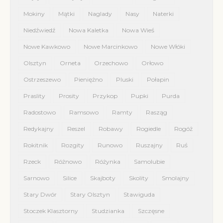
Mokiny
Mątki
Naglady
Nasy
Naterki
Niedźwiedź
Nowa Kaletka
Nowa Wieś
Nowe Kawkowo
Nowe Marcinkowo
Nowe Włóki
Olsztyn
Orneta
Orzechowo
Orłowo
Ostrzeszewo
Pieniężno
Pluski
Połapin
Praslity
Prosity
Przykop
Pupki
Purda
Radostowo
Ramsowo
Ramty
Rasząg
Redykajny
Reszel
Robawy
Rogiedle
Rogóż
Rokitnik
Rozgity
Runowo
Ruszajny
Ruś
Rzeck
Różnowo
Różynka
Samolubie
Sarnowo
Silice
Skajboty
Skolity
Smolajny
Stary Dwór
Stary Olsztyn
Stawiguda
Stoczek Klasztorny
Studzianka
Szczęsne