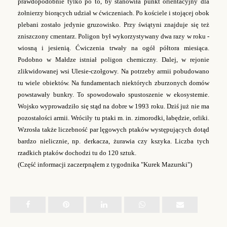
prawdopodobnie tylko po to, by stanowiła punkt orientacyjny dla
żołnierzy biorących udział w ćwiczeniach. Po kościele i stojącej obok
plebani zostało jedynie gruzowisko. Przy świątyni znajduje się też
zniszczony cmentarz. Poligon był wykorzystywany dwa razy w roku -
wiosną i jesienią. Ćwiczenia trwały na ogół półtora miesiąca.
Podobno w Małdze istniał poligon chemiczny. Dalej, w rejonie
zlikwidowanej wsi Ulesie-czołgowy. Na potrzeby armii pobudowano
tu wiele obiektów. Na fundamentach niektórych zburzonych domów
powstawały bunkry. To spowodowało spustoszenie w ekosystemie.
Wojsko wyprowadziło się stąd na dobre w 1993 roku. Dziś już nie ma
pozostałości armii. Wróciły tu ptaki m. in. zimorodki, łabędzie, orliki.
Wzrosła także liczebność par lęgowych ptaków występujących dotąd
bardzo nielicznie, np. derkacza, żurawia czy kszyka. Liczba tych
rzadkich ptaków dochodzi tu do 120 sztuk.
(Część informacji zaczerpnąłem z tygodnika "Kurek Mazurski")