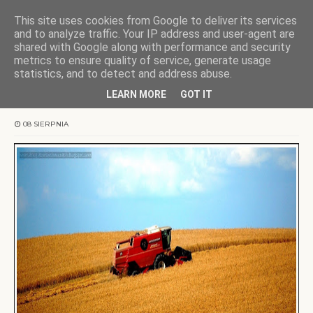
This site uses cookies from Google to deliver its services
KOCHAMY WARMIĘ
and to analyze traffic. Your IP address and user-agent are
shared with Google along with performance and security
metrics to ensure quality of service, generate usage
Strona główna
zapiski warmińskie
Warmińskie żniwa
statistics, and to detect and address abuse.
LEARN MORE
GOT IT
Warmińskie żniwa
08 SIERPNIA