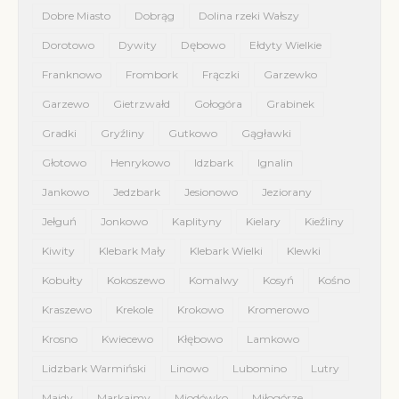
Dobre Miasto
Dobrąg
Dolina rzeki Wałszy
Dorotowo
Dywity
Dębowo
Ełdyty Wielkie
Franknowo
Frombork
Frączki
Garzewko
Garzewo
Gietrzwałd
Gołogóra
Grabinek
Gradki
Gryźliny
Gutkowo
Gągławki
Głotowo
Henrykowo
Idzbark
Ignalin
Jankowo
Jedzbark
Jesionowo
Jeziorany
Jełguń
Jonkowo
Kaplityny
Kielary
Kieźliny
Kiwity
Klebark Mały
Klebark Wielki
Klewki
Kobułty
Kokoszewo
Komalwy
Kosyń
Kośno
Kraszewo
Krekole
Krokowo
Kromerowo
Krosno
Kwiecewo
Kłębowo
Lamkowo
Lidzbark Warmiński
Linowo
Lubomino
Lutry
Majdy
Markajmy
Miodówko
Miłogórze