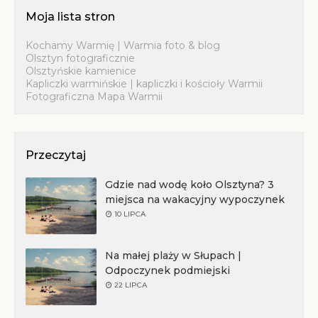
Moja lista stron
Kochamy Warmię | Warmia foto & blog
Olsztyn fotograficznie
Olsztyńskie kamienice
Kapliczki warmińskie | kapliczki i kościoły Warmii
Fotograficzna Mapa Warmii
Przeczytaj
Gdzie nad wodę koło Olsztyna? 3
miejsca na wakacyjny wypoczynek
10 LIPCA
Na małej plaży w Słupach |
Odpoczynek podmiejski
22 LIPCA