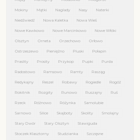
Mokiny
Mątki
Naglady
Nasy
Naterki
Niedźwiedź
Nowa Kaletka
Nowa Wieś
Nowe Kawkowo
Nowe Marcinkowo
Nowe Włóki
Olsztyn
Orneta
Orzechowo
Orłowo
Ostrzeszewo
Pieniężno
Pluski
Połapin
Praslity
Prosity
Przykop
Pupki
Purda
Radostowo
Ramsowo
Ramty
Rasząg
Redykajny
Reszel
Robawy
Rogiedle
Rogóż
Rokitnik
Rozgity
Runowo
Ruszajny
Ruś
Rzeck
Różnowo
Różynka
Samolubie
Sarnowo
Silice
Skajboty
Skolity
Smolajny
Stary Dwór
Stary Olsztyn
Stawiguda
Stoczek Klasztorny
Studzianka
Szczęsne