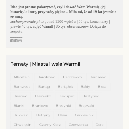
Idea jest prosta:
pokazywać, czyli dawać Wam Warmię, jej
historię, kulturę, przyrodę, piękno... Miło mi, że od 19 lat jesteście
ze mną.
kochamywarmie.pl
to ponad 1500 wpisów | 50 tys. komentarzy |
prawie 40 tys. zdjęć Warmii | 35 tys. obserwatorów. Dołącz do
zespołu!
______
Tematy | Miasta i wsie Warmii
Allenstein
Barcikowo
Barczewko
Barczewo
Barkweda
Bartąg
Bartążek
Bałdy
Biesal
Biesowo
Biesówko
Biskupiec
Bisztynek
Blanki
Braniewo
Bredynki
Brąswałd
Bukwałd
Butryny
Bęsia
Cerkiewnik
Chwalęcin
Czarny Kierz
Czerwonka
Derc