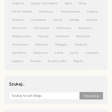
Sząbruk
Sątopy-Samulewo
Sętal
Słupy
Tolniki Wielkie
Tomaryny
Tomaszkowo
Tuławki
Tłokowo
Unieszewo
Ustnik
Wadąg
Wapnik
Wichrowo
Wilczkowo
Wilimowo
Wipsowo
Wojtkowizna
Woryty
Worławki
Wozławki
Wrócikowo
Wójtowo
Węgajty
Zazdrość
Zgniłocha
Zielonowo
Łańsk
Łomy
Łupstych
Łęgajny
Świątki
Święta Lipka
Żegoty
Szukaj...