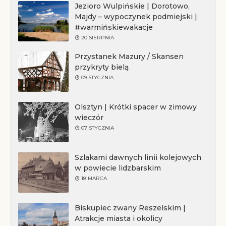
Jezioro Wulpińskie | Dorotowo,
Majdy – wypoczynek podmiejski |
#warmińskiewakacje
20 SIERPNIA
Przystanek Mazury / Skansen
przykryty bielą
09 STYCZNIA
Olsztyn | Krótki spacer w zimowy
wieczór
07 STYCZNIA
Szlakami dawnych linii kolejowych
w powiecie lidzbarskim
18 MARCA
Biskupiec zwany Reszelskim |
Atrakcje miasta i okolicy