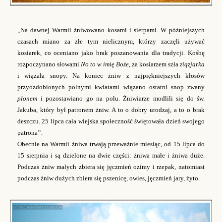
„
Na dawnej Warmii żniwowano kosami i sierpami. W późniejszych
czasach miano za złe tym nielicznym, którzy zaczęli używać
kosiarek, co oceniano jako brak poszanowania dla tradycji. Kośbę
rozpoczynano słowami
No to w imię Boże
, za kosiarzem szła
ziązjarka
i wiązała snopy. Na koniec żniw z najpiękniejszych kłosów
przyozdobionych polnymi kwiatami wiązano ostatni snop zwany
plonem
i pozostawiano go na polu. Żniwiarze modlili się do św.
Jakuba, który był patronem żniw. A to o dobry urodzaj, a to o brak
deszczu. 25 lipca cała wiejska społeczność świętowała dzień swojego
patrona
”
.
Obecnie na Warmii żniwa trwają przeważnie miesiąc, od 15 lipca do
15 sierpnia i są dzielone na dwie części: żniwa małe i żniwa duże.
Podczas żniw małych zbiera się jęczmień ozimy i rzepak, natomiast
podczas żniw dużych zbiera się pszenicę, owies, jęczmień jary, żyto.