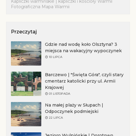
Kapliczki warmińskie | kapliczki i kościoły Warmii
Fotograficzna Mapa Warmii
Przeczytaj
Gdzie nad wodę koło Olsztyna? 3
miejsca na wakacyjny wypoczynek
10 LIPCA
Barczewo | "Święta Góra", czyli stary
cmentarz katolicki przy ul. Armii
Krajowej
01 LISTOPADA
Na małej plaży w Słupach |
Odpoczynek podmiejski
22 LIPCA
Jezioro Wulpińskie | Dorotowo,