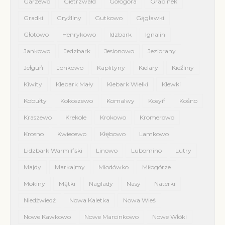
Garzewo
Gietrzwałd
Gołogóra
Grabinek
Gradki
Gryźliny
Gutkowo
Gągławki
Głotowo
Henrykowo
Idzbark
Ignalin
Jankowo
Jedzbark
Jesionowo
Jeziorany
Jełguń
Jonkowo
Kaplityny
Kielary
Kieźliny
Kiwity
Klebark Mały
Klebark Wielki
Klewki
Kobułty
Kokoszewo
Komalwy
Kosyń
Kośno
Kraszewo
Krekole
Krokowo
Kromerowo
Krosno
Kwiecewo
Kłębowo
Lamkowo
Lidzbark Warmiński
Linowo
Lubomino
Lutry
Majdy
Markajmy
Miodówko
Miłogórze
Mokiny
Mątki
Naglady
Nasy
Naterki
Niedźwiedź
Nowa Kaletka
Nowa Wieś
Nowe Kawkowo
Nowe Marcinkowo
Nowe Włóki