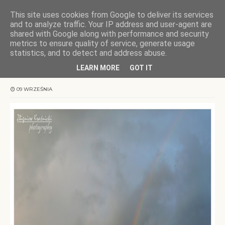
This site uses cookies from Google to deliver its services
KOCHAMY WARMIĘ
and to analyze traffic. Your IP address and user-agent are
shared with Google along with performance and security
metrics to ensure quality of service, generate usage
Strona główna
Warmia
Tęcza
statistics, and to detect and address abuse.
LEARN MORE
GOT IT
Tęcza
09 WRZEŚNIA