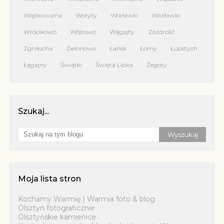
Wojtkowizna
Woryty
Worławki
Wozławki
Wrócikowo
Wójtowo
Węgajty
Zazdrość
Zgniłocha
Zielonowo
Łańsk
Łomy
Łupstych
Łęgajny
Świątki
Święta Lipka
Żegoty
Szukaj...
Moja lista stron
Kochamy Warmię | Warmia foto & blog
Olsztyn fotograficznie
Olsztyńskie kamienice