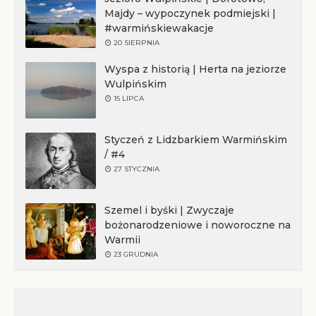
Majdy – wypoczynek podmiejski |
#warmińskiewakacje
20 SIERPNIA
Wyspa z historią | Herta na jeziorze
Wulpińskim
15 LIPCA
Styczeń z Lidzbarkiem Warmińskim
/ #4
27 STYCZNIA
Szemel i byśki | Zwyczaje
bożonarodzeniowe i noworoczne na
Warmii
23 GRUDNIA