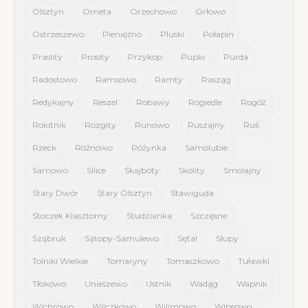
Olsztyn
Orneta
Orzechowo
Orłowo
Ostrzeszewo
Pieniężno
Pluski
Połapin
Praslity
Prosity
Przykop
Pupki
Purda
Radostowo
Ramsowo
Ramty
Rasząg
Redykajny
Reszel
Robawy
Rogiedle
Rogóż
Rokitnik
Rozgity
Runowo
Ruszajny
Ruś
Rzeck
Różnowo
Różynka
Samolubie
Sarnowo
Silice
Skajboty
Skolity
Smolajny
Stary Dwór
Stary Olsztyn
Stawiguda
Stoczek Klasztorny
Studzianka
Szczęsne
Sząbruk
Sątopy-Samulewo
Sętal
Słupy
Tolniki Wielkie
Tomaryny
Tomaszkowo
Tuławki
Tłokowo
Unieszewo
Ustnik
Wadąg
Wapnik
Wichrowo
Wilczkowo
Wilimowo
Wipsowo