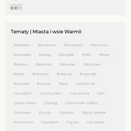
______
Tematy | Miasta i wsie Warmii
Allenstein
Barcikowo
Barczewko
Barczewo
Barkweda
Bartąg
Bartążek
Bałdy
Biesal
Biesowo
Biesówko
Biskupiec
Bisztynek
Blanki
Braniewo
Bredynki
Brąswałd
Bukwałd
Butryny
Bęsia
Cerkiewnik
Chwalęcin
Czarny Kierz
Czerwonka
Derc
Dobre Miasto
Dobrąg
Dolina rzeki Wałszy
Dorotowo
Dywity
Dębowo
Ełdyty Wielkie
Franknowo
Frombork
Frączki
Garzewko