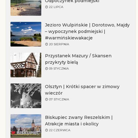
Odpoczynek podmiejski
22 LIPCA
Jezioro Wulpińskie | Dorotowo, Majdy
– wypoczynek podmiejski |
#warmińskiewakacje
20 SIERPNIA
Przystanek Mazury / Skansen
przykryty bielą
09 STYCZNIA
Olsztyn | Krótki spacer w zimowy
wieczór
07 STYCZNIA
Biskupiec zwany Reszelskim |
Atrakcje miasta i okolicy
22 CZERWCA