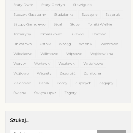
Stary Dwór
Stary Olsztyn
Stawiguda
Stoczek Klasztorny
Studzianka
Szczęsne
Sząbruk
Sątopy-Samulewo
Sętal
Słupy
Tolniki Wielkie
Tomaryny
Tomaszkowo
Tuławki
Tłokowo
Unieszewo
Ustnik
Wadąg
Wapnik
Wichrowo
Wilczkowo
Wilimowo
Wipsowo
Wojtkowizna
Woryty
Worławki
Wozławki
Wrócikowo
Wójtowo
Węgajty
Zazdrość
Zgniłocha
Zielonowo
Łańsk
Łomy
Łupstych
Łęgajny
Świątki
Święta Lipka
Żegoty
Szukaj...