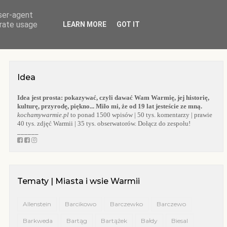
user-agent
O BLOGU
WARMIA
KOŚCIOŁY WARMII
KAPLICZKI WARMII
erate usage
LEARN MORE
GOT IT
Idea
Idea jest prosta:
pokazywać, czyli dawać Wam Warmię, jej historię,
kulturę, przyrodę, piękno... Miło mi, że od 19 lat jesteście ze mną.
kochamywarmie.pl
to ponad 1500 wpisów | 50 tys. komentarzy | prawie
40 tys. zdjęć Warmii | 35 tys. obserwatorów. Dołącz do zespołu!
______
Tematy | Miasta i wsie Warmii
Allenstein
Barcikowo
Barczewko
Barczewo
Barkweda
Bartąg
Bartążek
Bałdy
Biesal