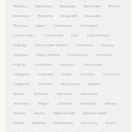
Biesowo
Biesówko
Biskupiec
Bisztynek
Blanki
Braniewo
Bredynki
Brąswałd
Bukwałd
Butryny
Bęsia
Cerkiewnik
Chwalęcin
Czarny Kierz
Czerwonka
Derc
Dobre Miasto
Dobrąg
Dolina rzeki Wałszy
Dorotowo
Dywity
Dębowo
Ełdyty Wielkie
Franknowo
Frombork
Frączki
Garzewko
Garzewo
Gietrzwałd
Gołogóra
Grabinek
Gradki
Gryźliny
Gutkowo
Gągławki
Głotowo
Henrykowo
Idzbark
Ignalin
Jankowo
Jedzbark
Jesionowo
Jeziorany
Jełguń
Jonkowo
Kaplityny
Kielary
Kieźliny
Kiwity
Klebark Mały
Klebark Wielki
Klewki
Kobułty
Kokoszewo
Komalwy
Kosyń