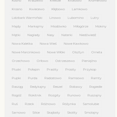
Kośno
Kraszewo
Krekole
Krokowo
Kromerowo
Krosno
Kwiecewo
Kłębowo
Lamkowo
Lidzbark Warmiński
Linowo
Lubomino
Lutry
Majdy
Markajmy
Miodówko
Miłogórze
Mokiny
Mątki
Naglady
Nasy
Naterki
Niedźwiedź
Nowa Kaletka
Nowa Wieś
Nowe Kawkowo
Nowe Marcinkowo
Nowe Włóki
Olsztyn
Orneta
Orzechowo
Orłowo
Ostrzeszewo
Pieniężno
Pluski
Połapin
Praslity
Prosity
Przykop
Pupki
Purda
Radostowo
Ramsowo
Ramty
Rasząg
Redykajny
Reszel
Robawy
Rogiedle
Rogóż
Rokitnik
Rozgity
Runowo
Ruszajny
Ruś
Rzeck
Różnowo
Różynka
Samolubie
Sarnowo
Silice
Skajboty
Skolity
Smolajny