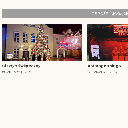
TE POSTY MOGĄ C
Olsztyn świąteczny
#strangerthings
JANUARY 13, 2026
JANUARY 11, 2026