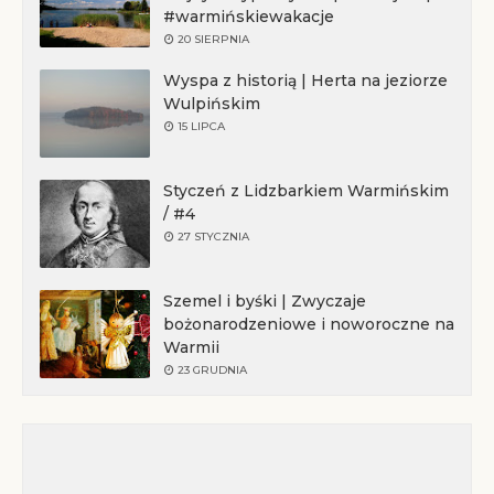
#warmińskiewakacje
20 SIERPNIA
Wyspa z historią | Herta na jeziorze
Wulpińskim
15 LIPCA
Styczeń z Lidzbarkiem Warmińskim
/ #4
27 STYCZNIA
Szemel i byśki | Zwyczaje
bożonarodzeniowe i noworoczne na
Warmii
23 GRUDNIA