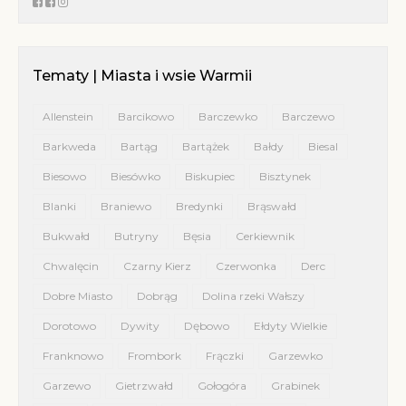
Tematy | Miasta i wsie Warmii
Allenstein
Barcikowo
Barczewko
Barczewo
Barkweda
Bartąg
Bartążek
Bałdy
Biesal
Biesowo
Biesówko
Biskupiec
Bisztynek
Blanki
Braniewo
Bredynki
Brąswałd
Bukwałd
Butryny
Bęsia
Cerkiewnik
Chwalęcin
Czarny Kierz
Czerwonka
Derc
Dobre Miasto
Dobrąg
Dolina rzeki Wałszy
Dorotowo
Dywity
Dębowo
Ełdyty Wielkie
Franknowo
Frombork
Frączki
Garzewko
Garzewo
Gietrzwałd
Gołogóra
Grabinek