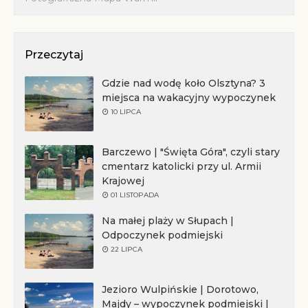
Przeczytaj
Gdzie nad wodę koło Olsztyna? 3
miejsca na wakacyjny wypoczynek
10 LIPCA
Barczewo | "Święta Góra", czyli stary
cmentarz katolicki przy ul. Armii
Krajowej
01 LISTOPADA
Na małej plaży w Słupach |
Odpoczynek podmiejski
22 LIPCA
Jezioro Wulpińskie | Dorotowo,
Majdy – wypoczynek podmiejski |