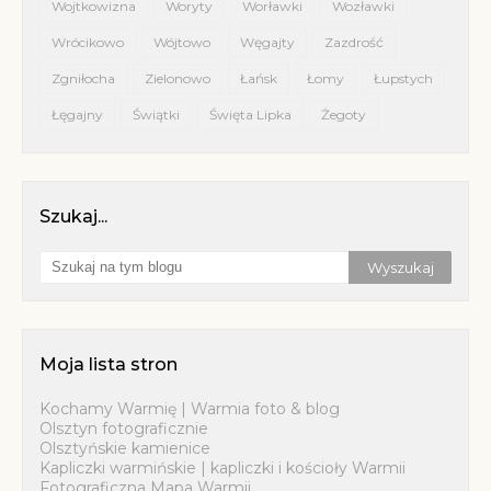
Wojtkowizna
Woryty
Worławki
Wozławki
Wrócikowo
Wójtowo
Węgajty
Zazdrość
Zgniłocha
Zielonowo
Łańsk
Łomy
Łupstych
Łęgajny
Świątki
Święta Lipka
Żegoty
Szukaj...
Moja lista stron
Kochamy Warmię | Warmia foto & blog
Olsztyn fotograficznie
Olsztyńskie kamienice
Kapliczki warmińskie | kapliczki i kościoły Warmii
Fotograficzna Mapa Warmii