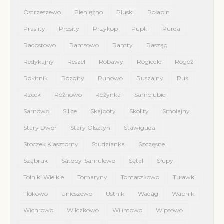
Ostrzeszewo
Pieniężno
Pluski
Połapin
Praslity
Prosity
Przykop
Pupki
Purda
Radostowo
Ramsowo
Ramty
Rasząg
Redykajny
Reszel
Robawy
Rogiedle
Rogóż
Rokitnik
Rozgity
Runowo
Ruszajny
Ruś
Rzeck
Różnowo
Różynka
Samolubie
Sarnowo
Silice
Skajboty
Skolity
Smolajny
Stary Dwór
Stary Olsztyn
Stawiguda
Stoczek Klasztorny
Studzianka
Szczęsne
Sząbruk
Sątopy-Samulewo
Sętal
Słupy
Tolniki Wielkie
Tomaryny
Tomaszkowo
Tuławki
Tłokowo
Unieszewo
Ustnik
Wadąg
Wapnik
Wichrowo
Wilczkowo
Wilimowo
Wipsowo