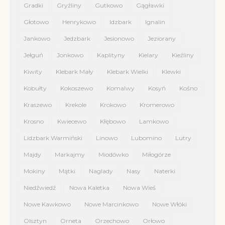
Gradki
Gryźliny
Gutkowo
Gągławki
Głotowo
Henrykowo
Idzbark
Ignalin
Jankowo
Jedzbark
Jesionowo
Jeziorany
Jełguń
Jonkowo
Kaplityny
Kielary
Kieźliny
Kiwity
Klebark Mały
Klebark Wielki
Klewki
Kobułty
Kokoszewo
Komalwy
Kosyń
Kośno
Kraszewo
Krekole
Krokowo
Kromerowo
Krosno
Kwiecewo
Kłębowo
Lamkowo
Lidzbark Warmiński
Linowo
Lubomino
Lutry
Majdy
Markajmy
Miodówko
Miłogórze
Mokiny
Mątki
Naglady
Nasy
Naterki
Niedźwiedź
Nowa Kaletka
Nowa Wieś
Nowe Kawkowo
Nowe Marcinkowo
Nowe Włóki
Olsztyn
Orneta
Orzechowo
Orłowo