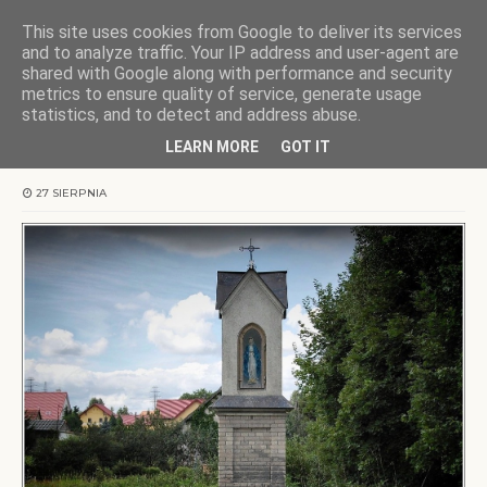
This site uses cookies from Google to deliver its services
KOCHAMY WARMIĘ
and to analyze traffic. Your IP address and user-agent are
shared with Google along with performance and security
metrics to ensure quality of service, generate usage
Strona główna
Warmia
Kapliczki warmińskie: Dywity
statistics, and to detect and address abuse.
LEARN MORE
GOT IT
Kapliczki warmińskie: Dywity
27 SIERPNIA