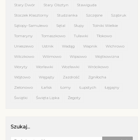
Stary Dwór
Stary Olsztyn
Stawiguda
Stoczek Klasztorny
Studzianka
Szczęsne
Sząbruk
Sątopy-Samulewo
Sętal
Słupy
Tolniki Wielkie
Tomaryny
Tomaszkowo
Tuławki
Tłokowo
Unieszewo
Ustnik
Wadąg
Wapnik
Wichrowo
Wilczkowo
Wilimowo
Wipsowo
Wojtkowizna
Woryty
Worławki
Wozławki
Wrócikowo
Wójtowo
Węgajty
Zazdrość
Zgniłocha
Zielonowo
Łańsk
Łomy
Łupstych
Łęgajny
Świątki
Święta Lipka
Żegoty
Szukaj...