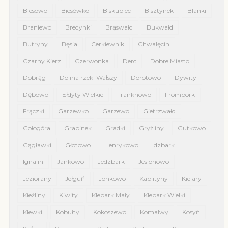
Biesowo
Biesówko
Biskupiec
Bisztynek
Blanki
Braniewo
Bredynki
Brąswałd
Bukwałd
Butryny
Bęsia
Cerkiewnik
Chwalęcin
Czarny Kierz
Czerwonka
Derc
Dobre Miasto
Dobrąg
Dolina rzeki Wałszy
Dorotowo
Dywity
Dębowo
Ełdyty Wielkie
Franknowo
Frombork
Frączki
Garzewko
Garzewo
Gietrzwałd
Gołogóra
Grabinek
Gradki
Gryźliny
Gutkowo
Gągławki
Głotowo
Henrykowo
Idzbark
Ignalin
Jankowo
Jedzbark
Jesionowo
Jeziorany
Jełguń
Jonkowo
Kaplityny
Kielary
Kieźliny
Kiwity
Klebark Mały
Klebark Wielki
Klewki
Kobułty
Kokoszewo
Komalwy
Kosyń