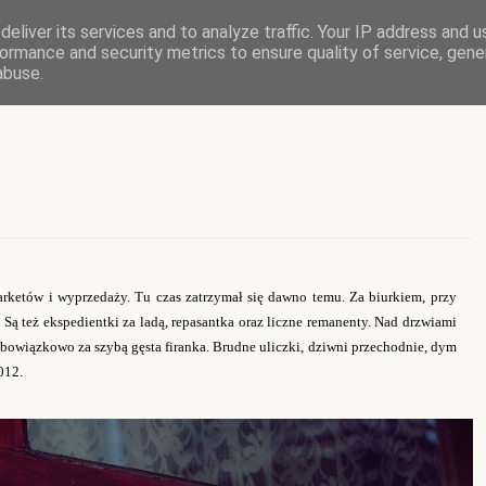
eliver its services and to analyze traffic. Your IP address and 
ormance and security metrics to ensure quality of service, gen
abuse.
marketów i wyprzedaży. Tu czas zatrzymał się dawno temu. Za biurkiem,
przy
. Są też ekspedientki za ladą, repasantka oraz liczne remanenty. Nad drzwiami
Obowiązkowo za szybą gęsta firanka.
Brudne uliczki, dziwni przechodnie, dym
012.