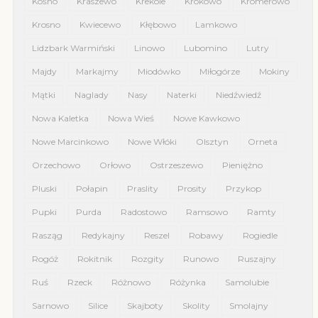
Kośno
Kraszewo
Krekole
Krokowo
Kromerowo
Krosno
Kwiecewo
Kłębowo
Lamkowo
Lidzbark Warmiński
Linowo
Lubomino
Lutry
Majdy
Markajmy
Miodówko
Miłogórze
Mokiny
Mątki
Naglady
Nasy
Naterki
Niedźwiedź
Nowa Kaletka
Nowa Wieś
Nowe Kawkowo
Nowe Marcinkowo
Nowe Włóki
Olsztyn
Orneta
Orzechowo
Orłowo
Ostrzeszewo
Pieniężno
Pluski
Połapin
Praslity
Prosity
Przykop
Pupki
Purda
Radostowo
Ramsowo
Ramty
Rasząg
Redykajny
Reszel
Robawy
Rogiedle
Rogóż
Rokitnik
Rozgity
Runowo
Ruszajny
Ruś
Rzeck
Różnowo
Różynka
Samolubie
Sarnowo
Silice
Skajboty
Skolity
Smolajny