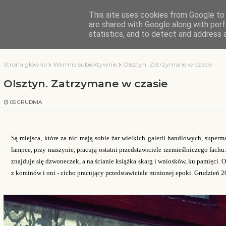
This site uses cookies from Google to d
KOCHAMY WARMIĘ
are shared with Google along with perf
statistics, and to detect and address 
Strona główna
Warmia subiektywnie
Olsztyn. Zatrzymane w czasie
Olsztyn. Zatrzymane w czasie
05 GRUDNIA
Są miejsca, które za nic mają sobie żar wielkich galerii handlowych, super
lampce
, przy maszynie, pracują ostatni przedstawiciele rzemieślniczego fachu
znajduje się dzwoneczek
,
a na ścianie książka skarg i wniosków, ku pamięci. 
z kominów i oni -
cicho pracujący
przedstawiciele
minionej epoki
. Grudzień 2