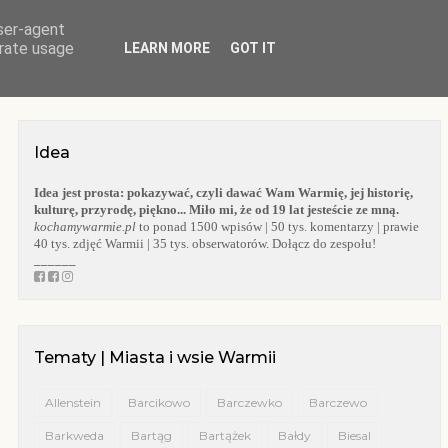
user-agent
O BLOGU
WARMIA
KOŚCIOŁY WARMII
KAPLICZKI WARMII
erate usage
LEARN MORE
GOT IT
Idea
Idea jest prosta:
pokazywać, czyli dawać Wam Warmię, jej historię,
kulturę, przyrodę, piękno... Miło mi, że od 19 lat jesteście ze mną.
kochamywarmie.pl
to ponad 1500 wpisów | 50 tys. komentarzy | prawie
40 tys. zdjęć Warmii | 35 tys. obserwatorów. Dołącz do zespołu!
______
Tematy | Miasta i wsie Warmii
Allenstein
Barcikowo
Barczewko
Barczewo
Barkweda
Bartąg
Bartążek
Bałdy
Biesal