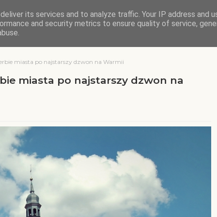
eliver its services and to analyze traffic. Your IP address and 
ormance and security metrics to ensure quality of service, gen
abuse.
rbie miasta po najstarszy dzwon na Warmii
bie miasta po najstarszy dzwon na