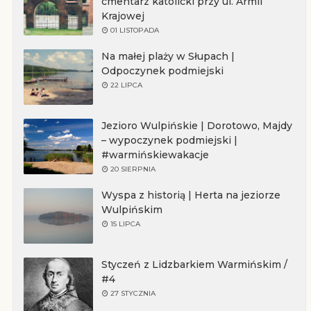
cmentarz katolicki przy ul. Armii
Krajowej
01 LISTOPADA
Na małej plaży w Słupach |
Odpoczynek podmiejski
22 LIPCA
Jezioro Wulpińskie | Dorotowo, Majdy
– wypoczynek podmiejski |
#warmińskiewakacje
20 SIERPNIA
Wyspa z historią | Herta na jeziorze
Wulpińskim
15 LIPCA
Styczeń z Lidzbarkiem Warmińskim /
#4
27 STYCZNIA