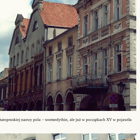
staropruskiej nazwy pola
–
wormedythin, ale już w początkach XV w pojawiła