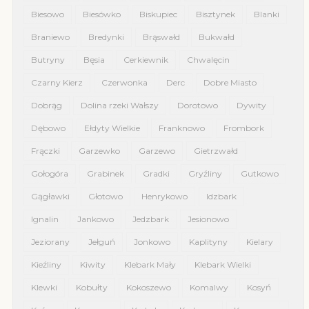
Biesowo
Biesówko
Biskupiec
Bisztynek
Blanki
Braniewo
Bredynki
Brąswałd
Bukwałd
Butryny
Bęsia
Cerkiewnik
Chwalęcin
Czarny Kierz
Czerwonka
Derc
Dobre Miasto
Dobrąg
Dolina rzeki Wałszy
Dorotowo
Dywity
Dębowo
Ełdyty Wielkie
Franknowo
Frombork
Frączki
Garzewko
Garzewo
Gietrzwałd
Gołogóra
Grabinek
Gradki
Gryźliny
Gutkowo
Gągławki
Głotowo
Henrykowo
Idzbark
Ignalin
Jankowo
Jedzbark
Jesionowo
Jeziorany
Jełguń
Jonkowo
Kaplityny
Kielary
Kieźliny
Kiwity
Klebark Mały
Klebark Wielki
Klewki
Kobułty
Kokoszewo
Komalwy
Kosyń