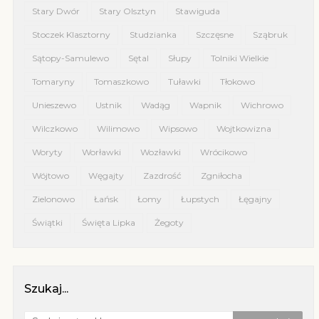
Stary Dwór
Stary Olsztyn
Stawiguda
Stoczek Klasztorny
Studzianka
Szczęsne
Sząbruk
Sątopy-Samulewo
Sętal
Słupy
Tolniki Wielkie
Tomaryny
Tomaszkowo
Tuławki
Tłokowo
Unieszewo
Ustnik
Wadąg
Wapnik
Wichrowo
Wilczkowo
Wilimowo
Wipsowo
Wojtkowizna
Woryty
Worławki
Wozławki
Wrócikowo
Wójtowo
Węgajty
Zazdrość
Zgniłocha
Zielonowo
Łańsk
Łomy
Łupstych
Łęgajny
Świątki
Święta Lipka
Żegoty
Szukaj...