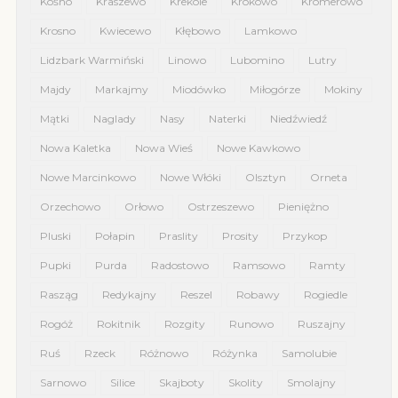
Kośno
Kraszewo
Krekole
Krokowo
Kromerowo
Krosno
Kwiecewo
Kłębowo
Lamkowo
Lidzbark Warmiński
Linowo
Lubomino
Lutry
Majdy
Markajmy
Miodówko
Miłogórze
Mokiny
Mątki
Naglady
Nasy
Naterki
Niedźwiedź
Nowa Kaletka
Nowa Wieś
Nowe Kawkowo
Nowe Marcinkowo
Nowe Włóki
Olsztyn
Orneta
Orzechowo
Orłowo
Ostrzeszewo
Pieniężno
Pluski
Połapin
Praslity
Prosity
Przykop
Pupki
Purda
Radostowo
Ramsowo
Ramty
Rasząg
Redykajny
Reszel
Robawy
Rogiedle
Rogóż
Rokitnik
Rozgity
Runowo
Ruszajny
Ruś
Rzeck
Różnowo
Różynka
Samolubie
Sarnowo
Silice
Skajboty
Skolity
Smolajny