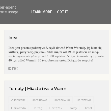
user-agent
O BLOGU
WARMIA
KOŚCIOŁY WARMII
KAPLICZKI WARMII
erate usage
LEARN MORE
GOT IT
Idea
Idea jest prosta:
pokazywać, czyli dawać Wam Warmię, jej historię,
kulturę, przyrodę, piękno... Miło mi, że od 19 lat jesteście ze mną.
kochamywarmie.pl
to ponad 1500 wpisów | 50 tys. komentarzy | prawie
40 tys. zdjęć Warmii | 35 tys. obserwatorów. Dołącz do zespołu!
______
Tematy | Miasta i wsie Warmii
Allenstein
Barcikowo
Barczewko
Barczewo
Barkweda
Bartąg
Bartążek
Bałdy
Biesal