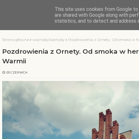
This site uses cookies from Google to d
KOCHAMY WARMIĘ
are shared with Google along with perf
statistics, and to detect and address 
Strona główna
wschody/zachody
Pozdrowienia z Ornety. Od smoka w he
Pozdrowienia z Ornety. Od smoka w her
Warmii
03 CZERWCA