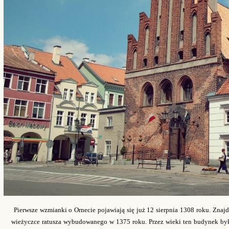
Pierwsze wzmianki o Ornecie pojawiają się już 12 sierpnia 1308 roku. Znajd
wieżyczce ratusza wybudowanego w 1375 roku. Przez wieki ten budynek był 