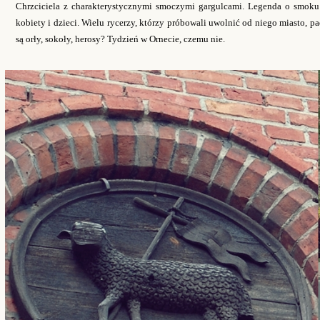
Chrzciciela z charakterystycznymi smoczymi gargulcami. Legenda o smoku z
kobiety i dzieci. Wielu rycerzy, którzy próbowali uwolnić od niego miasto, p
są orły, sokoły, herosy? Tydzień w Ornecie, czemu nie.