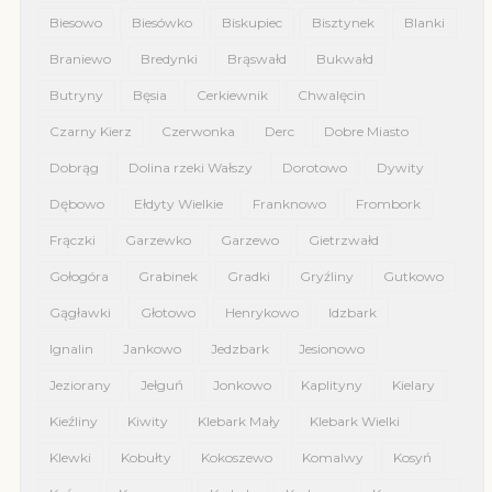
Biesowo
Biesówko
Biskupiec
Bisztynek
Blanki
Braniewo
Bredynki
Brąswałd
Bukwałd
Butryny
Bęsia
Cerkiewnik
Chwalęcin
Czarny Kierz
Czerwonka
Derc
Dobre Miasto
Dobrąg
Dolina rzeki Wałszy
Dorotowo
Dywity
Dębowo
Ełdyty Wielkie
Franknowo
Frombork
Frączki
Garzewko
Garzewo
Gietrzwałd
Gołogóra
Grabinek
Gradki
Gryźliny
Gutkowo
Gągławki
Głotowo
Henrykowo
Idzbark
Ignalin
Jankowo
Jedzbark
Jesionowo
Jeziorany
Jełguń
Jonkowo
Kaplityny
Kielary
Kieźliny
Kiwity
Klebark Mały
Klebark Wielki
Klewki
Kobułty
Kokoszewo
Komalwy
Kosyń