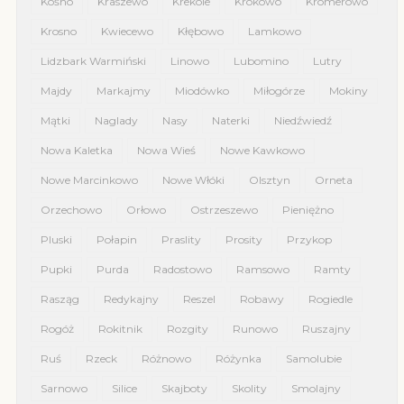
Kośno
Kraszewo
Krekole
Krokowo
Kromerowo
Krosno
Kwiecewo
Kłębowo
Lamkowo
Lidzbark Warmiński
Linowo
Lubomino
Lutry
Majdy
Markajmy
Miodówko
Miłogórze
Mokiny
Mątki
Naglady
Nasy
Naterki
Niedźwiedź
Nowa Kaletka
Nowa Wieś
Nowe Kawkowo
Nowe Marcinkowo
Nowe Włóki
Olsztyn
Orneta
Orzechowo
Orłowo
Ostrzeszewo
Pieniężno
Pluski
Połapin
Praslity
Prosity
Przykop
Pupki
Purda
Radostowo
Ramsowo
Ramty
Rasząg
Redykajny
Reszel
Robawy
Rogiedle
Rogóż
Rokitnik
Rozgity
Runowo
Ruszajny
Ruś
Rzeck
Różnowo
Różynka
Samolubie
Sarnowo
Silice
Skajboty
Skolity
Smolajny