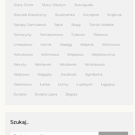
Stary Dwór
Stary Olsztyn
Stawiguda
Stoczek Klasztorny
Studzianka
Szczęsne
Sząbruk
Sątopy-Samulewo
Sętal
Słupy
Tolniki Wielkie
Tomaryny
Tomaszkowo
Tuławki
Tłokowo
Unieszewo
Ustnik
Wadąg
Wapnik
Wichrowo
Wilczkowo
Wilimowo
Wipsowo
Wojtkowizna
Woryty
Worławki
Wozławki
Wrócikowo
Wójtowo
Węgajty
Zazdrość
Zgniłocha
Zielonowo
Łańsk
Łomy
Łupstych
Łęgajny
Świątki
Święta Lipka
Żegoty
Szukaj...