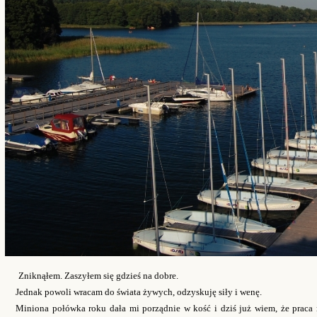
Zniknąłem. Zaszyłem się gdzieś na dobre.
Jednak powoli wracam do świata żywych, odzyskuję siły i wenę.
Miniona połówka roku dała mi porządnie w kość i dziś już wiem, że praca n