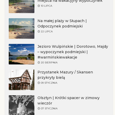
miejsca na wakacyjny wypoczynek
10 LIPCA
Na małej plaży w Słupach |
Odpoczynek podmiejski
22 LIPCA
Jezioro Wulpińskie | Dorotowo, Majdy
– wypoczynek podmiejski |
#warmińskiewakacje
20 SIERPNIA
Przystanek Mazury / Skansen
przykryty bielą
09 STYCZNIA
Olsztyn | Krótki spacer w zimowy
wieczór
07 STYCZNIA