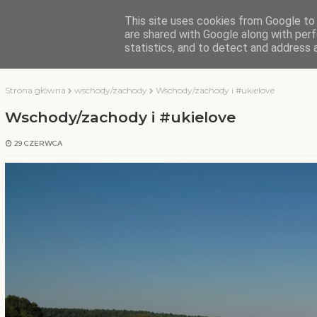
This site uses cookies from Google to d
KOCHAMY WARMIĘ
are shared with Google along with perf
statistics, and to detect and address 
Strona główna
wschody/zachody
Wschody/zachody i #ukielove
Wschody/zachody i #ukielove
29 CZERWCA