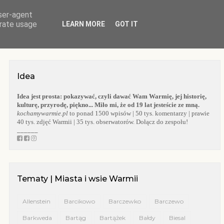
user-agent
O BLOGU
WARMIA
KOŚCIOŁY WARMII
KAPLICZKI WARMII
erate usage
LEARN MORE
GOT IT
Idea
Idea jest prosta:
pokazywać, czyli dawać Wam Warmię, jej historię,
kulturę, przyrodę, piękno... Miło mi, że od 19 lat jesteście ze mną.
kochamywarmie.pl
to ponad 1500 wpisów | 50 tys. komentarzy | prawie
40 tys. zdjęć Warmii | 35 tys. obserwatorów. Dołącz do zespołu!
______
Tematy | Miasta i wsie Warmii
Allenstein
Barcikowo
Barczewko
Barczewo
Barkweda
Bartąg
Bartążek
Bałdy
Biesal