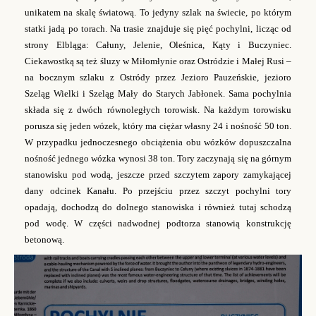
unikatem na skalę światową. To jedyny szlak na świecie, po którym
statki jadą po torach. Na trasie znajduje się pięć pochylni, licząc od
strony Elbląga: Całuny, Jelenie, Oleśnica, Kąty i Buczyniec.
Ciekawostką są też śluzy w Miłomłynie oraz Ostródzie i Małej Rusi –
na bocznym szlaku z Ostródy przez Jezioro Pauzeńskie, jezioro
Szeląg Wielki i Szeląg Mały do Starych Jabłonek.
Sama pochylnia
składa się z dwóch równoległych torowisk. Na każdym torowisku
porusza się jeden wózek, który ma ciężar własny 24 i nośność 50 ton.
W przypadku jednoczesnego obciążenia obu wózków dopuszczalna
nośność jednego wózka wynosi 38 ton. Tory zaczynają się na górnym
stanowisku pod wodą, jeszcze przed szczytem zapory zamykającej
dany odcinek Kanału. Po przejściu przez szczyt pochylni tory
opadają, dochodzą do dolnego stanowiska i również tutaj schodzą
pod wodę. W części nadwodnej podtorza stanowią konstrukcję
betonową.