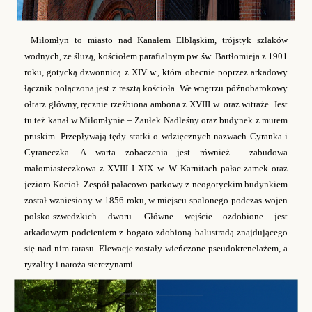
Miłomłyn to miasto nad Kanałem Elbląskim, trójstyk szlaków
wodnych, ze śluzą, kościołem parafialnym pw. św. Bartłomieja z 1901
roku, gotycką dzwonnicą z XIV w., która obecnie poprzez arkadowy
łącznik połączona jest z resztą kościoła. We wnętrzu późnobarokowy
ołtarz główny, ręcznie rzeźbiona ambona z XVIII w. oraz witraże.
Jest
tu też kanał w Miłomłynie
–
Zaułek Nadleśny oraz budynek z murem
pruskim. Przepływają tędy statki o wdzięcznych nazwach Cyranka i
Cyraneczka. A warta zobaczenia jest również zabudowa
małomiasteczkowa z XVIII I XIX w.
W Karnitach pałac-zamek oraz
jezioro Kocioł. Zespół pałacowo-parkowy z neogotyckim budynkiem
został wzniesiony w 1856 roku, w miejscu spalonego podczas wojen
polsko-szwedzkich dworu. Główne wejście ozdobione jest
arkadowym podcieniem z bogato zdobioną balustradą znajdującego
się nad nim tarasu. Elewacje zostały wieńczone pseudokrenelażem, a
ryzality i naroża sterczynami.