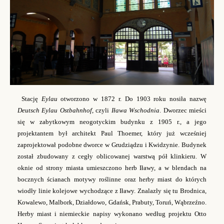
Stację
Eylau
otworzono w 1872 r. Do 1903 roku nosiła nazwę
Deutsch Eylau Ostbahnhof
, czyli
Iława Wschodnia
. Dworzec mieści
się w zabytkowym neogotyckim budynku z 1905 r., a jego
projektantem był architekt Paul Thoemer, który już wcześniej
zaprojektował podobne dworce w Grudziądzu i Kwidzynie.
Budynek
został zbudowany z cegły oblicowanej warstwą pół klinkieru. W
oknie od strony miasta umieszczono herb Iławy, a w blendach na
bocznych ścianach motywy roślinne oraz herby miast do których
wiodły linie kolejowe wychodzące z Iławy. Znalazły się tu Brodnica,
Kowalewo, Malbork, Działdowo, Gdańsk, Prabuty, Toruń, Wąbrzeźno.
Herby miast i niemieckie napisy wykonano według projektu Otto