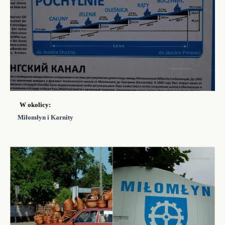
W okolicy:
Miłomłyn i Karnity