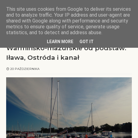
This site uses cookies from Google to deliver its services
KOCHAMY WARMIĘ
and to analyze traffic. Your IP address and user-agent are
shared with Google along with performance and security
metrics to ensure quality of service, generate usage
Strona główna
warmińsko-mazurskie
Warmińsko-mazurskie od
statistics, and to detect and address abuse.
podstaw: Iława, Ostróda i kanał
LEARN MORE
GOT IT
Warmińsko-mazurskie od podstaw:
Iława, Ostróda i kanał
20 PAŹDZIERNIKA