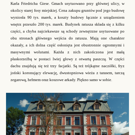
Karla Friedricha Giese. Gmach usytuowano przy głównej ulicy, w
okolicy starej fosy miejskiej. Cena zakupu gruntów pod jego budowę
wyniosła 90 tys. marek, a koszty budowy łącznie z urządzeniem
wnętrz przeszło 200 tys. marek. Budynek ratusza składa się z kilku
części, a chyba najciekawsze są schody zewnętrzne usytuowane po
obu stronach głównego wejścia do ratusza. Mają one charakter
okazały, a ich dolna część osłonięta jest obustronnie ogromnymi i
masywnymi wolutami. Każda z nich zakończona jest małą
płaskorzeźbą w postaci lwiej głowy z otwartą paszczą. W części
dachu znajdują się też trzy facjatki. Są też trójkątne naczółki, fryz
joński koronujący elewację, dwustopniowa wieża z tarasem, tarczą
zegarową, hełmem oraz koszowe arkady. Piękno samo w sobie.