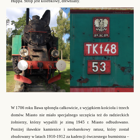
Huppa. Strop jest kolebkowy, drewniany.
W 1706 roku Iława spłonęła całkowicie, z wyjątkiem kościoła i trzech
domów. Miasto nie miało specjalnego szczęścia też do radzieckich
żołnierzy, którzy wypalili je zimą 1945 r. Miasto odbudowano.
Poniżej iławskie kamienice i n
eobarokowy ratusz, który został
zbudowany w latach 1910-1912 za kadencji ówczesnego burmistrza –