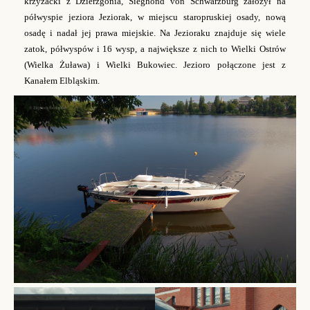
krzyżacki z Dzierzgonia, Sieghond von Schwarzburg założył na
półwyspie jeziora Jeziorak, w miejscu staropruskiej osady, nową
osadę i nadał jej prawa miejskie.
Na Jezioraku znajduje się wiele
zatok, półwyspów i 16 wysp, a największe z nich to Wielki Ostrów
(Wielka Żuława) i Wielki Bukowiec. Jezioro połączone jest z
Kanałem Elbląskim.