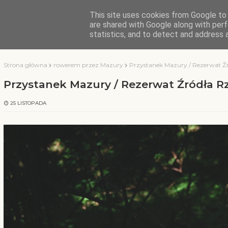
This site uses cookies from Google to d
KOCHAMY WARMIĘ
are shared with Google along with perf
statistics, and to detect and address 
Strona główna
rowerem przez Mazury
Przystanek Mazury / Rezerwat Źr
Przystanek Mazury / Rezerwat Źródła R
25 LISTOPADA