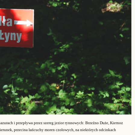
urach i przepływa przez szereg jezior rynnowych: Brzeźno Duże, Kiernoz
kierunek, przecina łańcuchy moren czołowych, na niektórych odcinkach