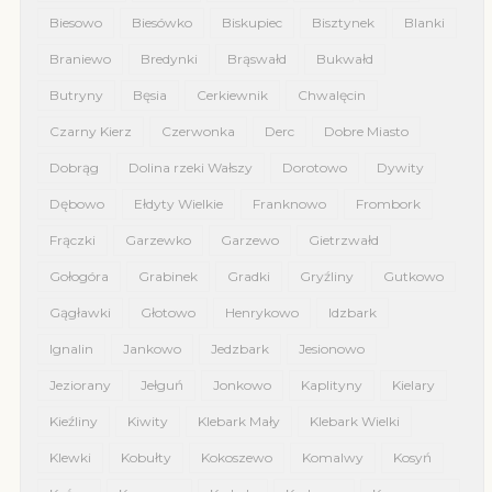
Biesowo
Biesówko
Biskupiec
Bisztynek
Blanki
Braniewo
Bredynki
Brąswałd
Bukwałd
Butryny
Bęsia
Cerkiewnik
Chwalęcin
Czarny Kierz
Czerwonka
Derc
Dobre Miasto
Dobrąg
Dolina rzeki Wałszy
Dorotowo
Dywity
Dębowo
Ełdyty Wielkie
Franknowo
Frombork
Frączki
Garzewko
Garzewo
Gietrzwałd
Gołogóra
Grabinek
Gradki
Gryźliny
Gutkowo
Gągławki
Głotowo
Henrykowo
Idzbark
Ignalin
Jankowo
Jedzbark
Jesionowo
Jeziorany
Jełguń
Jonkowo
Kaplityny
Kielary
Kieźliny
Kiwity
Klebark Mały
Klebark Wielki
Klewki
Kobułty
Kokoszewo
Komalwy
Kosyń