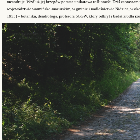
meandruje. Wzdłuż jej brzegów porasta unikatowa roślinność. Dziś zapraszam 
województwie warmińsko-mazurskim, w gminie i nadleśnictwie Nidzica, w oko
1955) – botanika, dendrologa, profesora SGGW, który odkrył i badał źródła rze