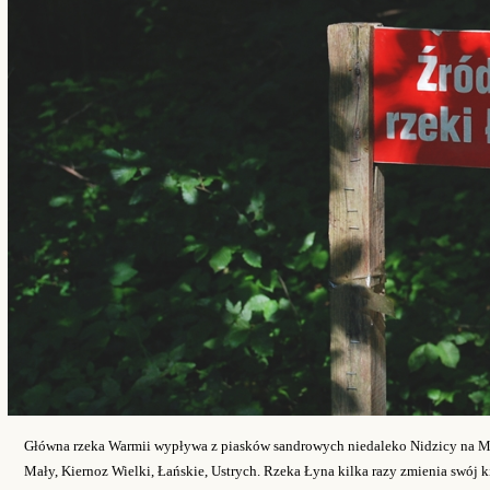
Główna rzeka Warmii wypływa z piasków sandrowych niedaleko Nidzicy na Maz
Mały, Kiernoz Wielki, Łańskie, Ustrych. Rzeka Łyna kilka razy zmienia swój 