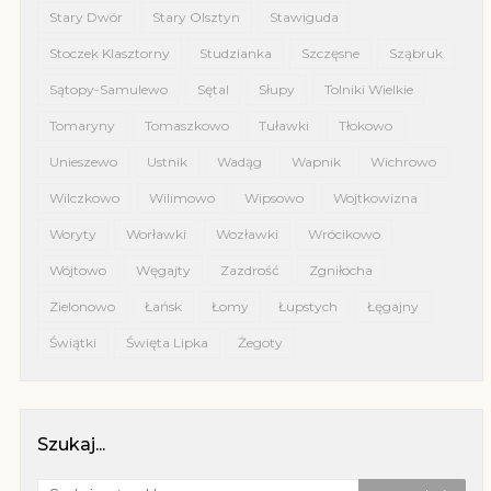
Stary Dwór
Stary Olsztyn
Stawiguda
Stoczek Klasztorny
Studzianka
Szczęsne
Sząbruk
Sątopy-Samulewo
Sętal
Słupy
Tolniki Wielkie
Tomaryny
Tomaszkowo
Tuławki
Tłokowo
Unieszewo
Ustnik
Wadąg
Wapnik
Wichrowo
Wilczkowo
Wilimowo
Wipsowo
Wojtkowizna
Woryty
Worławki
Wozławki
Wrócikowo
Wójtowo
Węgajty
Zazdrość
Zgniłocha
Zielonowo
Łańsk
Łomy
Łupstych
Łęgajny
Świątki
Święta Lipka
Żegoty
Szukaj...