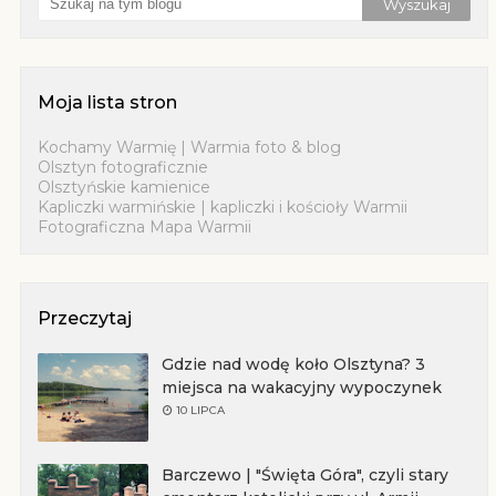
Moja lista stron
Kochamy Warmię | Warmia foto & blog
Olsztyn fotograficznie
Olsztyńskie kamienice
Kapliczki warmińskie | kapliczki i kościoły Warmii
Fotograficzna Mapa Warmii
Przeczytaj
Gdzie nad wodę koło Olsztyna? 3
miejsca na wakacyjny wypoczynek
10 LIPCA
Barczewo | "Święta Góra", czyli stary