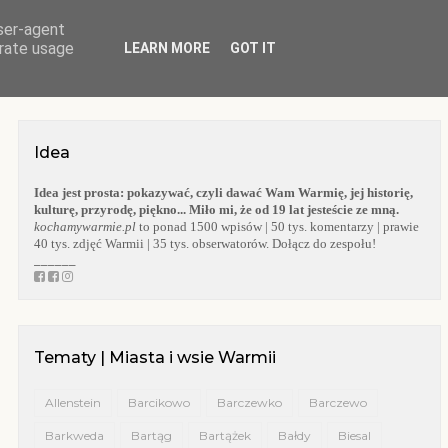
user-agent
O BLOGU
WARMIA
KOŚCIOŁY WARMII
KAPLICZKI WARMII
erate usage
LEARN MORE
GOT IT
Idea
Idea jest prosta:
pokazywać, czyli dawać Wam Warmię, jej historię,
kulturę, przyrodę, piękno... Miło mi, że od 19 lat jesteście ze mną.
kochamywarmie.pl
to ponad 1500 wpisów | 50 tys. komentarzy | prawie
40 tys. zdjęć Warmii | 35 tys. obserwatorów. Dołącz do zespołu!
______
Tematy | Miasta i wsie Warmii
Allenstein
Barcikowo
Barczewko
Barczewo
Barkweda
Bartąg
Bartążek
Bałdy
Biesal