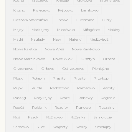
Kośno
Kraszewo
Krekole
Krokowo
Kromerowo
Krosno
Kwiecewo
Kłębowo
Lamkowo
Lidzbark Warmiński
Linowo
Lubomino
Lutry
Majdy
Markajmy
Miodówko
Miłogórze
Mokiny
Mątki
Naglady
Nasy
Naterki
Niedźwiedź
Nowa Kaletka
Nowa Wieś
Nowe Kawkowo
Nowe Marcinkowo
Nowe Włóki
Olsztyn
Orneta
Orzechowo
Orłowo
Ostrzeszewo
Pieniężno
Pluski
Połapin
Praslity
Prosity
Przykop
Pupki
Purda
Radostowo
Ramsowo
Ramty
Rasząg
Redykajny
Reszel
Robawy
Rogiedle
Rogóż
Rokitnik
Rozgity
Runowo
Ruszajny
Ruś
Rzeck
Różnowo
Różynka
Samolubie
Sarnowo
Silice
Skajboty
Skolity
Smolajny