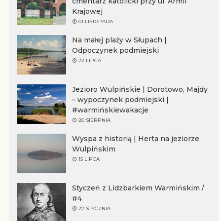
cmentarz katolicki przy ul. Armii
Krajowej
01 LISTOPADA
Na małej plaży w Słupach |
Odpoczynek podmiejski
22 LIPCA
Jezioro Wulpińskie | Dorotowo, Majdy
– wypoczynek podmiejski |
#warmińskiewakacje
20 SIERPNIA
Wyspa z historią | Herta na jeziorze
Wulpińskim
15 LIPCA
Styczeń z Lidzbarkiem Warmińskim /
#4
27 STYCZNIA