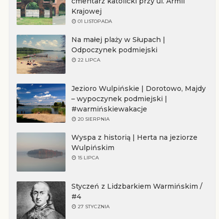
cmentarz katolicki przy ul. Armii
Krajowej
01 LISTOPADA
Na małej plaży w Słupach |
Odpoczynek podmiejski
22 LIPCA
Jezioro Wulpińskie | Dorotowo, Majdy
– wypoczynek podmiejski |
#warmińskiewakacje
20 SIERPNIA
Wyspa z historią | Herta na jeziorze
Wulpińskim
15 LIPCA
Styczeń z Lidzbarkiem Warmińskim /
#4
27 STYCZNIA