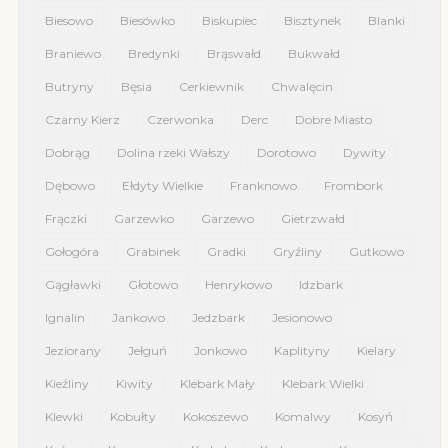
Biesowo
Biesówko
Biskupiec
Bisztynek
Blanki
Braniewo
Bredynki
Brąswałd
Bukwałd
Butryny
Bęsia
Cerkiewnik
Chwalęcin
Czarny Kierz
Czerwonka
Derc
Dobre Miasto
Dobrąg
Dolina rzeki Wałszy
Dorotowo
Dywity
Dębowo
Ełdyty Wielkie
Franknowo
Frombork
Frączki
Garzewko
Garzewo
Gietrzwałd
Gołogóra
Grabinek
Gradki
Gryźliny
Gutkowo
Gągławki
Głotowo
Henrykowo
Idzbark
Ignalin
Jankowo
Jedzbark
Jesionowo
Jeziorany
Jełguń
Jonkowo
Kaplityny
Kielary
Kieźliny
Kiwity
Klebark Mały
Klebark Wielki
Klewki
Kobułty
Kokoszewo
Komalwy
Kosyń