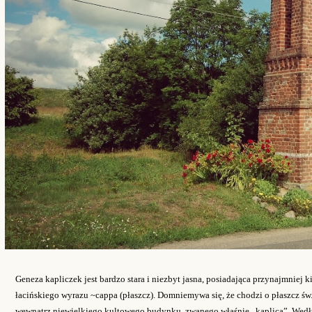
Geneza kapliczek jest bardzo stara i niezbyt jasna, posiadająca przynajmniej 
łacińskiego wyrazu ~cappa (płaszcz). Domniemywa się, że chodzi o płaszcz św.
wewnątrz niewielkiego kultowego budynku, zwanego właśnie „kaplicą”. Według