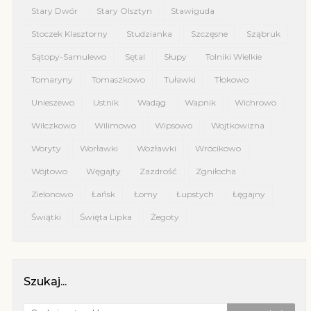
Stary Dwór
Stary Olsztyn
Stawiguda
Stoczek Klasztorny
Studzianka
Szczęsne
Sząbruk
Sątopy-Samulewo
Sętal
Słupy
Tolniki Wielkie
Tomaryny
Tomaszkowo
Tuławki
Tłokowo
Unieszewo
Ustnik
Wadąg
Wapnik
Wichrowo
Wilczkowo
Wilimowo
Wipsowo
Wojtkowizna
Woryty
Worławki
Wozławki
Wrócikowo
Wójtowo
Węgajty
Zazdrość
Zgniłocha
Zielonowo
Łańsk
Łomy
Łupstych
Łęgajny
Świątki
Święta Lipka
Żegoty
Szukaj...