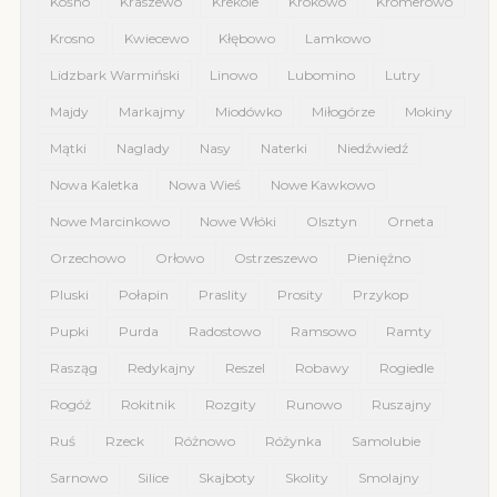
Kośno
Kraszewo
Krekole
Krokowo
Kromerowo
Krosno
Kwiecewo
Kłębowo
Lamkowo
Lidzbark Warmiński
Linowo
Lubomino
Lutry
Majdy
Markajmy
Miodówko
Miłogórze
Mokiny
Mątki
Naglady
Nasy
Naterki
Niedźwiedź
Nowa Kaletka
Nowa Wieś
Nowe Kawkowo
Nowe Marcinkowo
Nowe Włóki
Olsztyn
Orneta
Orzechowo
Orłowo
Ostrzeszewo
Pieniężno
Pluski
Połapin
Praslity
Prosity
Przykop
Pupki
Purda
Radostowo
Ramsowo
Ramty
Rasząg
Redykajny
Reszel
Robawy
Rogiedle
Rogóż
Rokitnik
Rozgity
Runowo
Ruszajny
Ruś
Rzeck
Różnowo
Różynka
Samolubie
Sarnowo
Silice
Skajboty
Skolity
Smolajny