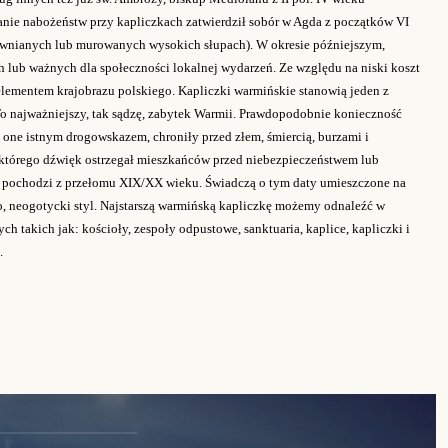
ianie nabożeństw przy kapliczkach zatwierdził sobór w Agda z początków VI
ewnianych lub murowanych wysokich słupach). W okresie późniejszym,
h lub ważnych dla społeczności lokalnej wydarzeń. Ze względu na niski koszt
ementem krajobrazu polskiego. Kapliczki warmińskie stanowią jeden z
o najważniejszy, tak sądzę, zabytek Warmii. Prawdopodobnie konieczność
one istnym drogowskazem, chroniły przed złem, śmiercią, burzami i
którego dźwięk ostrzegał mieszkańców przed niebezpieczeństwem lub
 pochodzi z przełomu XIX/XX wieku. Świadczą o tym daty umieszczone na
 neogotycki styl. Najstarszą warmińską kapliczkę możemy odnaleźć w
ch takich jak: kościoły, zespoły odpustowe, sanktuaria, kaplice, kapliczki i
".