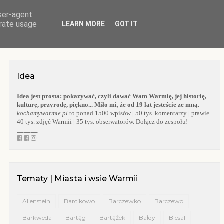
user-agent
O BLOGU
WARMIA
KOŚCIOŁY WARMII
KAPLICZKI WARMII
erate usage
LEARN MORE
GOT IT
Idea
Idea jest prosta:
pokazywać, czyli dawać Wam Warmię, jej historię,
kulturę, przyrodę, piękno... Miło mi, że od 19 lat jesteście ze mną.
kochamywarmie.pl
to ponad 1500 wpisów | 50 tys. komentarzy | prawie
40 tys. zdjęć Warmii | 35 tys. obserwatorów. Dołącz do zespołu!
______
Tematy | Miasta i wsie Warmii
Allenstein
Barcikowo
Barczewko
Barczewo
Barkweda
Bartąg
Bartążek
Bałdy
Biesal