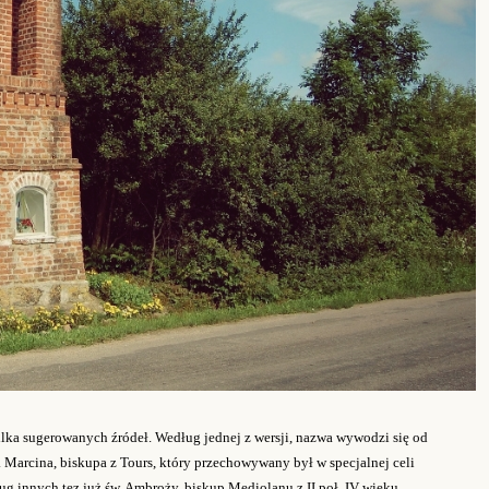
kilka sugerowanych źródeł. Według jednej z wersji, nazwa wywodzi się od
 Marcina, biskupa z Tours, który przechowywany był w specjalnej celi
 innych tez już św. Ambroży, biskup Mediolanu z II poł. IV wieku