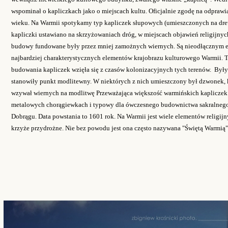
wspominał o kapliczkach jako o miejscach kultu. Oficjalnie zgodę na odpraw
wieku. Na Warmii spotykamy typ kapliczek słupowych (umieszczonych na dr
kapliczki ustawiano na skrzyżowaniach dróg, w miejscach objawień religijnyc
budowy fundowane były przez mniej zamożnych wiernych. Są nieodłącznym el
najbardziej charakterystycznych elementów krajobrazu kulturowego Warmii. T
budowania kapliczek wzięła się z czasów kolonizacyjnych tych terenów. Były 
stanowiły punkt modlitewny. W niektórych z nich umieszczony był dzwonek, 
wzywał wiernych na modlitwę Przeważająca większość warmińskich kapliczek
metalowych chorągiewkach i typowy dla ówczesnego budownictwa sakralnego,
Dobrągu. Data powstania to 1601 rok.
Na Warmii jest wiele elementów religijny
krzyże przydrożne. Nie bez powodu jest ona często nazywana "Świętą Warmią