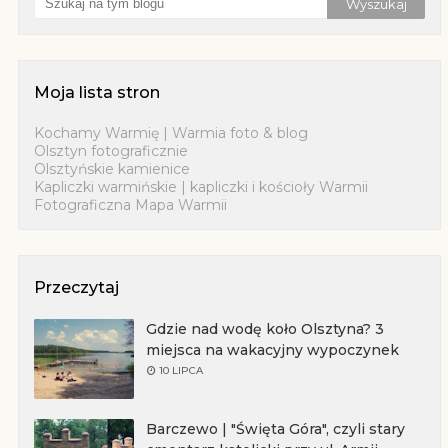
Moja lista stron
Kochamy Warmię | Warmia foto & blog
Olsztyn fotograficznie
Olsztyńskie kamienice
Kapliczki warmińskie | kapliczki i kościoły Warmii
Fotograficzna Mapa Warmii
Przeczytaj
Gdzie nad wodę koło Olsztyna? 3
miejsca na wakacyjny wypoczynek
10 LIPCA
Barczewo | "Święta Góra", czyli stary