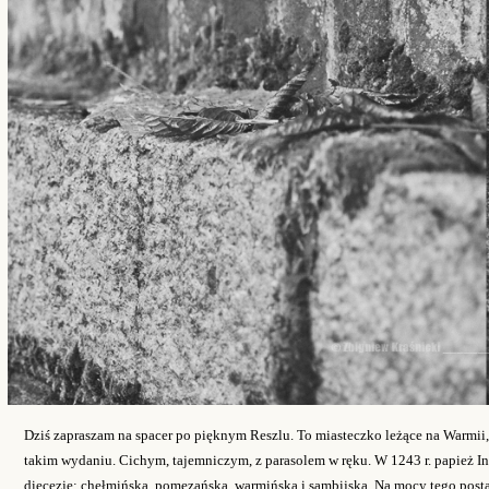
Dziś zapraszam na spacer po pięknym Reszlu. To miasteczko leżące na Warmii, z
takim wydaniu. Cichym, tajemniczym, z parasolem w ręku. W 1243 r. papież In
diecezje: chełmińską, pomezańską, warmińską i sambijską. Na mocy tego posta