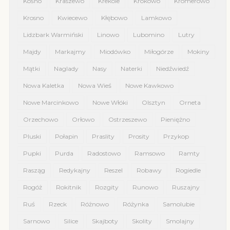
Kośno
Kraszewo
Krekole
Krokowo
Kromerowo
Krosno
Kwiecewo
Kłębowo
Lamkowo
Lidzbark Warmiński
Linowo
Lubomino
Lutry
Majdy
Markajmy
Miodówko
Miłogórze
Mokiny
Mątki
Naglady
Nasy
Naterki
Niedźwiedź
Nowa Kaletka
Nowa Wieś
Nowe Kawkowo
Nowe Marcinkowo
Nowe Włóki
Olsztyn
Orneta
Orzechowo
Orłowo
Ostrzeszewo
Pieniężno
Pluski
Połapin
Praslity
Prosity
Przykop
Pupki
Purda
Radostowo
Ramsowo
Ramty
Rasząg
Redykajny
Reszel
Robawy
Rogiedle
Rogóż
Rokitnik
Rozgity
Runowo
Ruszajny
Ruś
Rzeck
Różnowo
Różynka
Samolubie
Sarnowo
Silice
Skajboty
Skolity
Smolajny