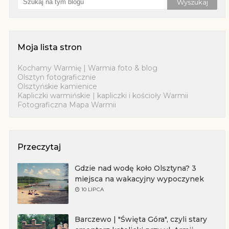
Moja lista stron
Kochamy Warmię | Warmia foto & blog
Olsztyn fotograficznie
Olsztyńskie kamienice
Kapliczki warmińskie | kapliczki i kościoły Warmii
Fotograficzna Mapa Warmii
Przeczytaj
Gdzie nad wodę koło Olsztyna? 3
miejsca na wakacyjny wypoczynek
10 LIPCA
Barczewo | "Święta Góra", czyli stary