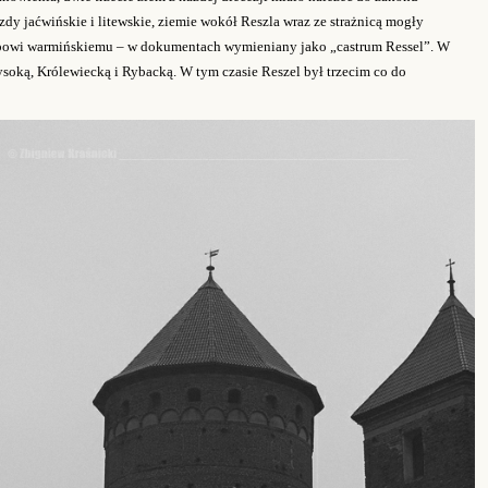
zdy jaćwińskie i litewskie, ziemie wokół Reszla wraz ze strażnicą mogły
skupowi warmińskiemu – w dokumentach wymieniany jako „castrum Ressel”. W
oką, Królewiecką i Rybacką. W tym czasie Reszel był trzecim co do