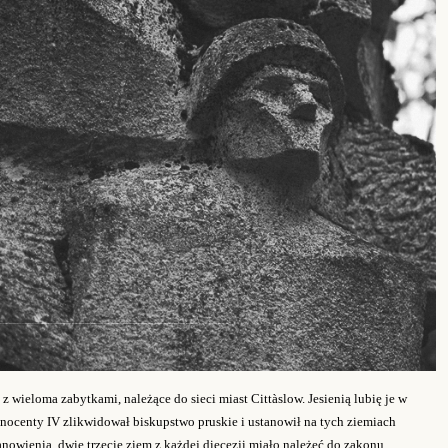
 wieloma zabytkami, należące do sieci miast Cittàslow. Jesienią lubię je w
nocenty IV zlikwidował biskupstwo pruskie i ustanowił na tych ziemiach
nowienia, dwie trzecie ziem z każdej diecezji miało należeć do zakonu