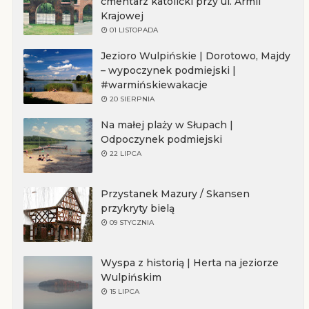
cmentarz katolicki przy ul. Armii
Krajowej
01 LISTOPADA
Jezioro Wulpińskie | Dorotowo, Majdy
– wypoczynek podmiejski |
#warmińskiewakacje
20 SIERPNIA
Na małej plaży w Słupach |
Odpoczynek podmiejski
22 LIPCA
Przystanek Mazury / Skansen
przykryty bielą
09 STYCZNIA
Wyspa z historią | Herta na jeziorze
Wulpińskim
15 LIPCA