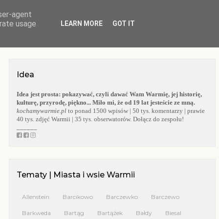
user-agent
O BLOGU
WARMIA
KOŚCIOŁY WARMII
KAPLICZKI WARMII
erate usage
LEARN MORE
GOT IT
Idea
Idea jest prosta:
pokazywać, czyli dawać Wam Warmię, jej historię,
kulturę, przyrodę, piękno... Miło mi, że od 19 lat jesteście ze mną.
kochamywarmie.pl
to ponad 1500 wpisów | 50 tys. komentarzy | prawie
40 tys. zdjęć Warmii | 35 tys. obserwatorów. Dołącz do zespołu!
______
Tematy | Miasta i wsie Warmii
Allenstein
Barcikowo
Barczewko
Barczewo
Barkweda
Bartąg
Bartążek
Bałdy
Biesal