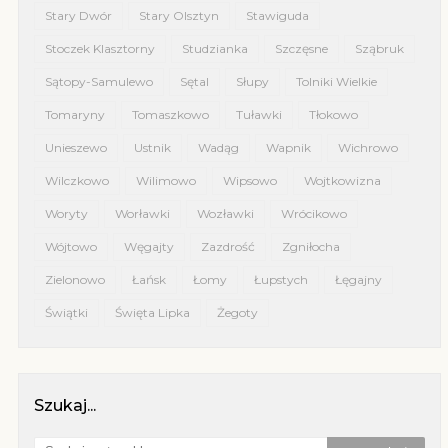
Stary Dwór
Stary Olsztyn
Stawiguda
Stoczek Klasztorny
Studzianka
Szczęsne
Sząbruk
Sątopy-Samulewo
Sętal
Słupy
Tolniki Wielkie
Tomaryny
Tomaszkowo
Tuławki
Tłokowo
Unieszewo
Ustnik
Wadąg
Wapnik
Wichrowo
Wilczkowo
Wilimowo
Wipsowo
Wojtkowizna
Woryty
Worławki
Wozławki
Wrócikowo
Wójtowo
Węgajty
Zazdrość
Zgniłocha
Zielonowo
Łańsk
Łomy
Łupstych
Łęgajny
Świątki
Święta Lipka
Żegoty
Szukaj...