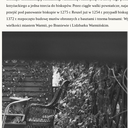
krzyżackiego a jedna trzecia do biskupów. Przez ciągłe walki powstańcze, naja
przejść pod panowanie biskupie w 1275 r. Reszel już w 1254 r. przypadł bi
1372 r. rozpoczęto budowę murów obronnych z basztami i trzema bramami: Wys
wielkości miastem Warmii, po Braniewie i Lidzbarku Warmińskim.