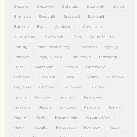
Biesowo
Biesówko
Biskupiec
Bisztynek
Blanki
Braniewo
Bredynki
Brąswałd
Bukwałd
Butryny
Bęsia
Cerkiewnik
Chwalęcin
Czarny Kierz
Czerwonka
Derc
Dobre Miasto
Dobrąg
Dolina rzeki Wałszy
Dorotowo
Dywity
Dębowo
Ełdyty Wielkie
Franknowo
Frombork
Frączki
Garzewko
Garzewo
Gietrzwałd
Gołogóra
Grabinek
Gradki
Gryźliny
Gutkowo
Gągławki
Głotowo
Henrykowo
Idzbark
Ignalin
Jankowo
Jedzbark
Jesionowo
Jeziorany
Jełguń
Jonkowo
Kaplityny
Kielary
Kieźliny
Kiwity
Klebark Mały
Klebark Wielki
Klewki
Kobułty
Kokoszewo
Komalwy
Kosyń