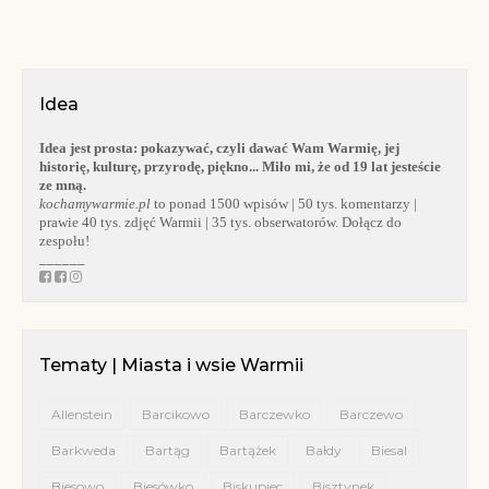
Idea
Idea jest prosta:
pokazywać, czyli dawać Wam Warmię, jej
historię, kulturę, przyrodę, piękno... Miło mi, że od 19 lat jesteście
ze mną.
kochamywarmie.pl
to ponad 1500 wpisów | 50 tys. komentarzy |
prawie 40 tys. zdjęć Warmii | 35 tys. obserwatorów. Dołącz do
zespołu!
______
Tematy | Miasta i wsie Warmii
Allenstein
Barcikowo
Barczewko
Barczewo
Barkweda
Bartąg
Bartążek
Bałdy
Biesal
Biesowo
Biesówko
Biskupiec
Bisztynek