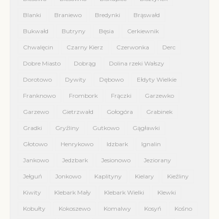
Blanki
Braniewo
Bredynki
Brąswałd
Bukwałd
Butryny
Bęsia
Cerkiewnik
Chwalęcin
Czarny Kierz
Czerwonka
Derc
Dobre Miasto
Dobrąg
Dolina rzeki Wałszy
Dorotowo
Dywity
Dębowo
Ełdyty Wielkie
Franknowo
Frombork
Frączki
Garzewko
Garzewo
Gietrzwałd
Gołogóra
Grabinek
Gradki
Gryźliny
Gutkowo
Gągławki
Głotowo
Henrykowo
Idzbark
Ignalin
Jankowo
Jedzbark
Jesionowo
Jeziorany
Jełguń
Jonkowo
Kaplityny
Kielary
Kieźliny
Kiwity
Klebark Mały
Klebark Wielki
Klewki
Kobułty
Kokoszewo
Komalwy
Kosyń
Kośno