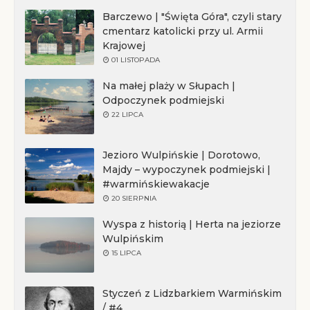
Barczewo | "Święta Góra", czyli stary
cmentarz katolicki przy ul. Armii
Krajowej
01 LISTOPADA
Na małej plaży w Słupach |
Odpoczynek podmiejski
22 LIPCA
Jezioro Wulpińskie | Dorotowo,
Majdy – wypoczynek podmiejski |
#warmińskiewakacje
20 SIERPNIA
Wyspa z historią | Herta na jeziorze
Wulpińskim
15 LIPCA
Styczeń z Lidzbarkiem Warmińskim
/ #4