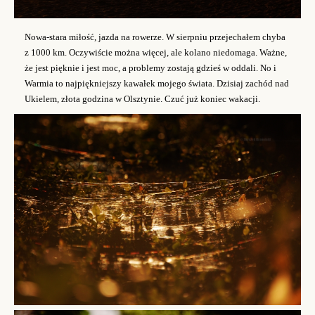
Nowa-stara miłość, jazda na rowerze. W sierpniu przejechałem chyba
z 1000 km. Oczywiście można więcej, ale kolano niedomaga. Ważne,
że jest pięknie i jest moc, a problemy zostają gdzieś w oddali. No i
Warmia to najpiękniejszy kawałek mojego świata. Dzisiaj zachód nad
Ukielem, złota godzina w Olsztynie. Czuć już koniec wakacji.