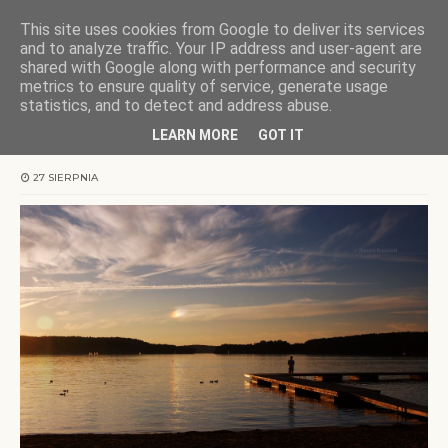
This site uses cookies from Google to deliver its services
KOCHAMY WARMIĘ
and to analyze traffic. Your IP address and user-agent are
shared with Google along with performance and security
metrics to ensure quality of service, generate usage
Strona główna
wschody/zachody
Olsztyn | Sierpniowe zachody
statistics, and to detect and address abuse.
LEARN MORE
GOT IT
Olsztyn | Sierpniowe zachody
27 SIERPNIA