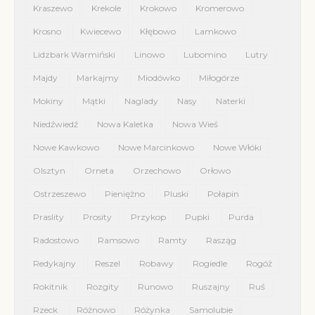
Kraszewo
Krekole
Krokowo
Kromerowo
Krosno
Kwiecewo
Kłębowo
Lamkowo
Lidzbark Warmiński
Linowo
Lubomino
Lutry
Majdy
Markajmy
Miodówko
Miłogórze
Mokiny
Mątki
Naglady
Nasy
Naterki
Niedźwiedź
Nowa Kaletka
Nowa Wieś
Nowe Kawkowo
Nowe Marcinkowo
Nowe Włóki
Olsztyn
Orneta
Orzechowo
Orłowo
Ostrzeszewo
Pieniężno
Pluski
Połapin
Praslity
Prosity
Przykop
Pupki
Purda
Radostowo
Ramsowo
Ramty
Rasząg
Redykajny
Reszel
Robawy
Rogiedle
Rogóż
Rokitnik
Rozgity
Runowo
Ruszajny
Ruś
Rzeck
Różnowo
Różynka
Samolubie