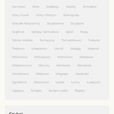
Sarnowo
Silice
Skajboty
Skolity
Smolajny
Stary Dwór
Stary Olsztyn
Stawiguda
Stoczek Klasztorny
Studzianka
Szczęsne
Sząbruk
Sątopy-Samulewo
Sętal
Słupy
Tolniki Wielkie
Tomaryny
Tomaszkowo
Tuławki
Tłokowo
Unieszewo
Ustnik
Wadąg
Wapnik
Wichrowo
Wilczkowo
Wilimowo
Wipsowo
Wojtkowizna
Woryty
Worławki
Wozławki
Wrócikowo
Wójtowo
Węgajty
Zazdrość
Zgniłocha
Zielonowo
Łańsk
Łomy
Łupstych
Łęgajny
Świątki
Święta Lipka
Żegoty