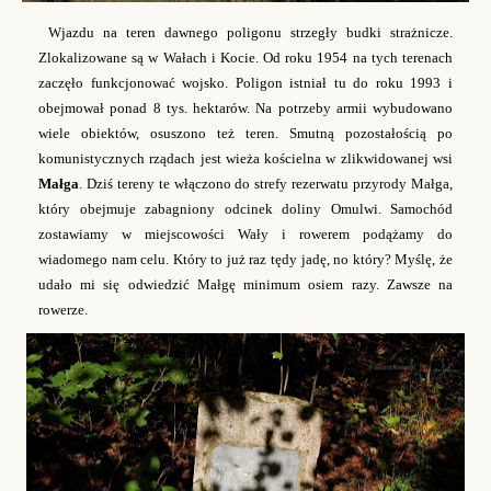
Wjazdu na teren dawnego poligonu strzegły budki strażnicze.
Zlokalizowane są w Wałach i Kocie. Od roku 1954 na tych terenach
zaczęło funkcjonować wojsko. Poligon istniał tu do roku 1993 i
obejmował ponad 8 tys. hektarów. Na potrzeby armii wybudowano
wiele obiektów, osuszono też teren. Smutną pozostałością po
komunistycznych rządach jest wieża kościelna w zlikwidowanej wsi
Małga
. Dziś tereny te włączono do strefy rezerwatu przyrody Małga,
który obejmuje zabagniony odcinek doliny Omulwi. Samochód
zostawiamy w miejscowości Wały i rowerem podążamy do
wiadomego nam celu. Który to już raz tędy jadę, no który? Myślę, że
udało mi się odwiedzić Małgę minimum osiem razy. Zawsze na
rowerze.