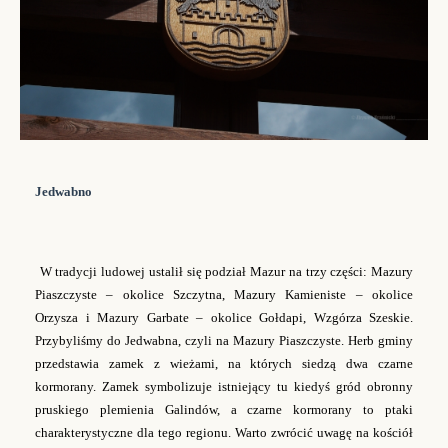
Jedwabno
W tradycji ludowej ustalił się podział Mazur na trzy części: Mazury
Piaszczyste
–
okolice Szczytna, Mazury Kamieniste
–
okolice
Orzysza i Mazury Garbate
–
okolice Gołdapi, Wzgórza Szeskie.
Przybyliśmy do Jedwabna, czyli na Mazury Piaszczyste. Herb gminy
przedstawia zamek z wieżami, na których siedzą dwa czarne
kormorany. Zamek symbolizuje istniejący tu kiedyś gród obronny
pruskiego plemienia Galindów, a czarne kormorany to ptaki
charakterystyczne dla tego regionu. Warto zwrócić uwagę na kościół