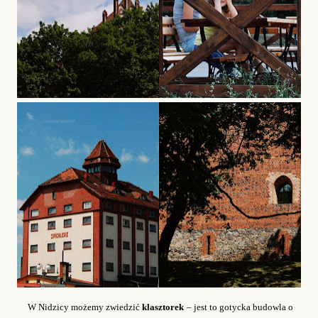
W Nidzicy możemy zwiedzić
klasztorek
– jest to gotycka budowla o