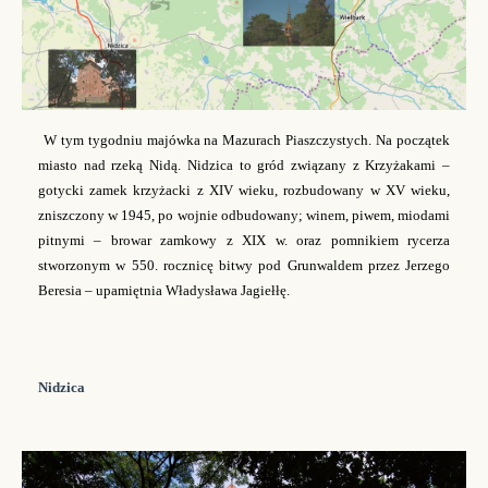
W tym tygodniu majówka na Mazurach Piaszczystych. Na początek
miasto nad rzeką Nidą. Nidzica to gród związany z Krzyżakami
–
gotycki zamek krzyżacki z XIV wieku, rozbudowany w XV wieku,
zniszczony w 1945, po wojnie odbudowany; winem, piwem, miodami
pitnymi
–
browar zamkowy z XIX w. oraz pomnikiem rycerza
stworzonym w 550. rocznicę bitwy pod Grunwaldem przez Jerzego
Beresia
–
upamiętnia Władysława Jagiełłę.
Nidzica