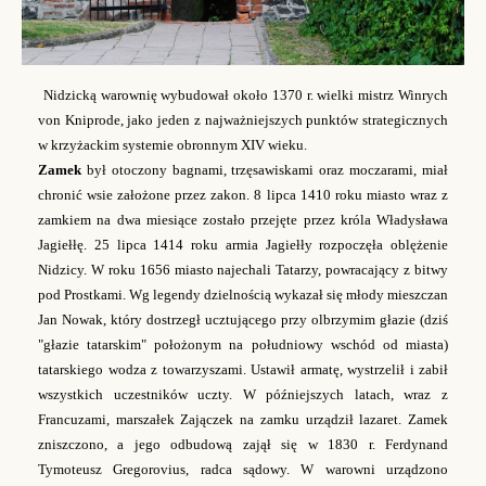
Nidzicką warownię wybudował około 1370 r. wielki mistrz Winrych
von Kniprode, jako jeden z najważniejszych punktów strategicznych
w krzyżackim systemie obronnym XIV wieku.
Zamek
był otoczony bagnami, trzęsawiskami oraz moczarami, miał
chronić wsie założone przez zakon. 8 lipca 1410 roku miasto wraz z
zamkiem na dwa miesiące zostało przejęte przez króla Władysława
Jagiełłę. 25 lipca 1414 roku armia Jagiełły rozpoczęła oblężenie
Nidzicy. W roku 1656 miasto najechali Tatarzy, powracający z bitwy
pod Prostkami. Wg legendy dzielnością wykazał się młody mieszczan
Jan Nowak, który dostrzegł ucztującego przy olbrzymim głazie (dziś
"głazie tatarskim" położonym na południowy wschód od miasta)
tatarskiego wodza z towarzyszami. Ustawił armatę, wystrzelił i zabił
wszystkich uczestników uczty. W późniejszych latach, wraz z
Francuzami, marszałek Zajączek na zamku urządził lazaret. Zamek
zniszczono, a jego odbudową zajął się w 1830 r. Ferdynand
Tymoteusz Gregorovius, radca sądowy. W warowni urządzono