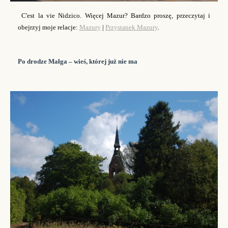
C'est la vie
Nidzico.
Więcej Mazur? Bardzo proszę, przeczytaj i
obejrzyj moje relacje:
Mazury
|
Przystanek Mazury
.
Po drodze Małga
–
wieś, której już nie ma