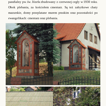
parafialny pw. św. Józefa zbudowany z czerwonej cegły w 1930 roku.
Obok plebania, za kościołem cmentarz. Są też zabytkowe chaty
mazurskie, domy przeplatane murem pruskim oraz pozostałości po
ewangelikach: cmentarz oraz plebania.